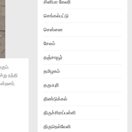
சினிமா கேலரி
செங்கல்பட்டு
சென்னை
சேலம்
தஞ்சாவூர்
கும்.
தமிழகம்
்று நந்தி
ின்றனர்.
தருமபுரி
திண்டுக்கல்
திருச்சிராப்பள்ளி
திருநெல்வேலி