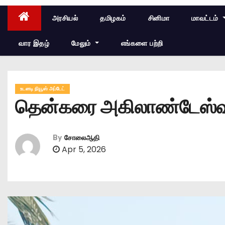
அரசியல்
தமிழகம்
சினிமா
மாவட்டம்
வார இதழ்
மேலும்
எங்களை பற்றி
உடனடி நியூஸ் அப்டேட்
தென்கரை அகிலாண்டேஸ்வரி
By
சோலைஆதி
Apr 5, 2026