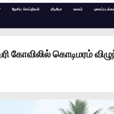
தேசிய செய்திகள்
வீடியோ
உலகம்
புகைப்படங்க
 கோவிலில் கொடிமரம் விழுந