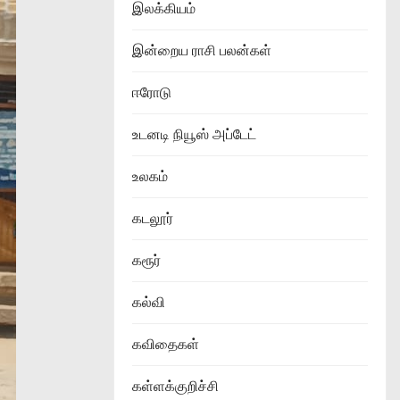
இலக்கியம்
இன்றைய ராசி பலன்கள்
ஈரோடு
உடனடி நியூஸ் அப்டேட்
உலகம்
கடலூர்
கரூர்
கல்வி
கவிதைகள்
கள்ளக்குறிச்சி