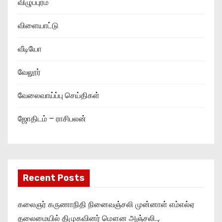
விழுப்புரம்
விளையாட்டு
வீடியோ
வேலூர்
வேலைவாய்ப்பு செய்திகள்
ஜோதிடம் – ராசிபலன்
Recent Posts
கலைஞர் கருணாநிதி நினைவஞ்சலி முன்னாள் எம்எல்ஏ
தலைமையில் திமுகவினர் மௌன அஞ்சலி..,