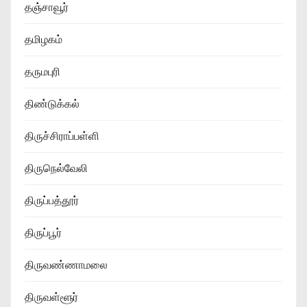
தஞ்சாவூர்
தமிழகம்
தருமபுரி
திண்டுக்கல்
திருச்சிராப்பள்ளி
திருநெல்வேலி
திருப்பத்தூர்
திருப்பூர்
திருவண்ணாமலை
திருவள்ளூர்