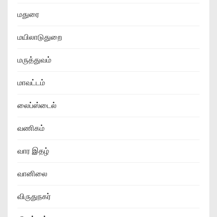
மதுரை
மயிலாடுதுறை
மருத்துவம்
மாவட்டம்
லைப்ஸ்டைல்
வணிகம்
வார இதழ்
வானிலை
விருதுநகர்