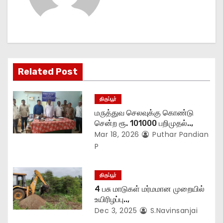
v
i
g
Related Post
a
t
திருப்பூர்
மருத்துவ செலவுக்கு கொண்டு
i
சென்ற ரூ. 101000 பறிமுதல்..,
Mar 18, 2026
Puthar Pandian
o
P
n
திருப்பூர்
4 பசு மாடுகள் மர்மமான முறையில்
உயிரிழப்பு..,
Dec 3, 2025
S.Navinsanjai