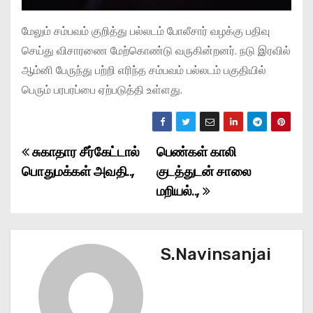
மேலும் சம்பவம் குறித்து பல்லடம் போலீசார் வழக்கு பதிவு
செய்து விசாரணை மேற்கொண்டு வருகின்றனர். நடு இரவில்
ஆம்னி பேருந்து பற்றி எரிந்த சம்பவம் பல்லடம் பகுதியில்
பெரும் பரபரப்பை ஏற்படுத்தி உள்ளது.
சுகாதார சீர்கேட்டால்
பெண்கள் காலி
P
பொதுமக்கள் அவதி..,
குடத்துடன் சாலை
o
மறியல்..,
s
t
S.Navinsanjai
n
a