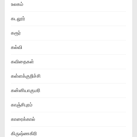
உலகம்
கடலூர்
கரூர்
கல்வி
கவிதைகள்
கள்ளக்குறிச்சி
கன்னியாகுமரி
காஞ்சிபுரம்
காரைக்கால்
கிருஷ்ணகிரி