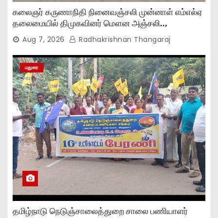
கலைஞர் கருணாநிதி நினைவஞ்சலி முன்னாள் எம்எல்ஏ
தலைமையில் திமுகவினர் மௌன அஞ்சலி..,
Aug 7, 2026
Radhakrishnan Thangaraj
மதுரை
தமிழ்நாடு நெடுஞ்சாலைத்துறை சாலை பணியாளர்