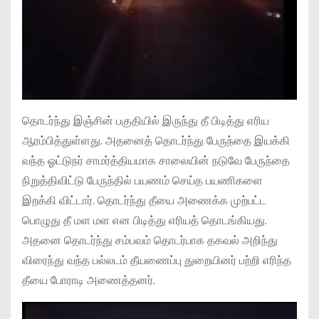
தொடர்ந்து இஞ்சின் பகுதியில் இருந்து தீ பிடித்து எரிய
ஆரம்பித்துள்ளது. அதனைத் தொடர்ந்து பேருந்தை இயக்கி
வந்த ஓட்டுநர் சாமர்த்தியமாக சாலையின் நடுவே பேருந்தை
நிறுத்திவிட்டு பேருந்தில் பயணம் செய்த பயணிகளை
இறக்கி விட்டார். தொடர்ந்து தீயை அணைக்க முற்பட்ட
பொழுது தீ மள மள என பிடித்து எரியத் தொடங்கியது.
அதனை தொடர்ந்து சம்பவம் தொடர்பாக தகவல் அறிந்து
விரைந்து வந்த பல்லடம் தீயணைப்பு துறையினர் பற்றி எரிந்த
தீயை போராடி அணைத்தனர்.