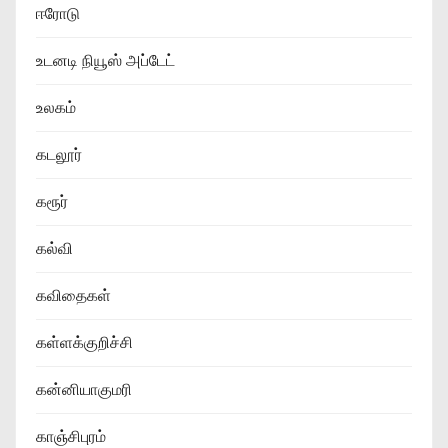
ஈரோடு
உடனடி நியூஸ் அப்டேட்
உலகம்
கடலூர்
கரூர்
கல்வி
கவிதைகள்
கள்ளக்குறிச்சி
கன்னியாகுமரி
காஞ்சிபுரம்