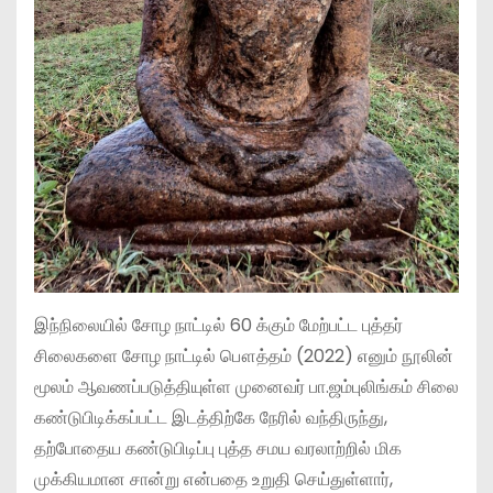
இந்நிலையில் சோழ நாட்டில் 60 க்கும் மேற்பட்ட புத்தர்
சிலைகளை சோழ நாட்டில் பௌத்தம் (2022) எனும் நூலின்
மூலம் ஆவணப்படுத்தியுள்ள முனைவர் பா.ஜம்புலிங்கம் சிலை
கண்டுபிடிக்கப்பட்ட இடத்திற்கே நேரில் வந்திருந்து,
தற்போதைய கண்டுபிடிப்பு புத்த சமய வரலாற்றில் மிக
முக்கியமான சான்று என்பதை உறுதி செய்துள்ளார்,