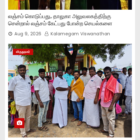
லஞ்சம் கொடுப்பது, தாலுகா அலுவலகத்திற்கு
சென்றால் லஞ்சம் கேட்பது போன்ற செயல்களை
நிறுத்தியுள்ளோம்..,
Aug 9, 2026
Kalamegam Viswanathan
விருதுநகர்