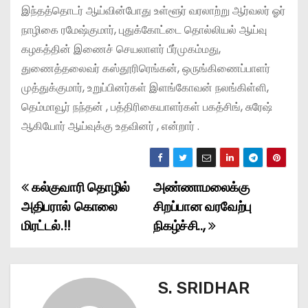
இந்தத்தொடர் ஆய்வின்போது உள்ளூர் வரலாற்று ஆர்வலர் ஓர்
நாழிகை ரமேஷ்குமார், புதுக்கோட்டை தொல்லியல் ஆய்வு
கழகத்தின் இணைச் செயலாளர் பீர்முகம்மது,
துணைத்தலைவர் கஸ்தூரிரெங்கன், ஒருங்கிணைப்பாளர்
முத்துக்குமார், உறுப்பினர்கள் இளங்கோவன் நலங்கிள்ளி,
தெம்மாவூர் நந்தன் , பத்திரிகையாளர்கள் பகத்சிங், சுரேஷ்
ஆகியோர் ஆய்வுக்கு உதவினர் , என்றார் .
கல்குவாரி தொழில்
அண்ணாமலைக்கு
P
அதிபரால் கொலை
சிறப்பான வரவேற்பு
o
மிரட்டல்.!!
நிகழ்ச்சி..,
s
t
S. SRIDHAR
n