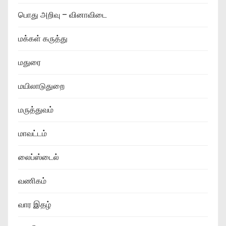
பொது அறிவு – வினாவிடை
மக்கள் கருத்து
மதுரை
மயிலாடுதுறை
மருத்துவம்
மாவட்டம்
லைப்ஸ்டைல்
வணிகம்
வார இதழ்