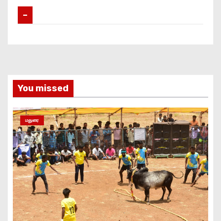
–
You missed
மதுரை