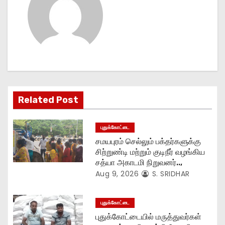
a
v
i
g
Related Post
a
t
புதுக்கோட்டை
சமயபுரம் செல்லும் பக்தர்களுக்கு
i
சிற்றுண்டி மற்றும் குடிநீர் வழங்கிய
சத்யா அகாடமி நிறுவனர்..,
o
Aug 9, 2026
S. SRIDHAR
n
புதுக்கோட்டை
புதுக்கோட்டையில் மருத்துவர்கள்