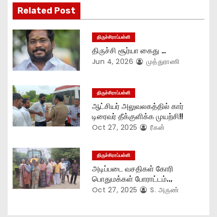
Related Post
a
t
திருச்சிராப்பள்ளி
திருச்சி சூர்யா கைது …
i
Jun 4, 2026
முத்துராணி
o
n
திருச்சிராப்பள்ளி
ஆட்சியர் அலுவலகத்தில் கார்
டிரைவர் தீக்குளிக்க முயற்சி!!
Oct 27, 2025
ரீகன்
திருச்சிராப்பள்ளி
அடிப்படை வசதிகள் கோரி
பொதுமக்கள் போராட்டம்..,
Oct 27, 2025
S. அருண்