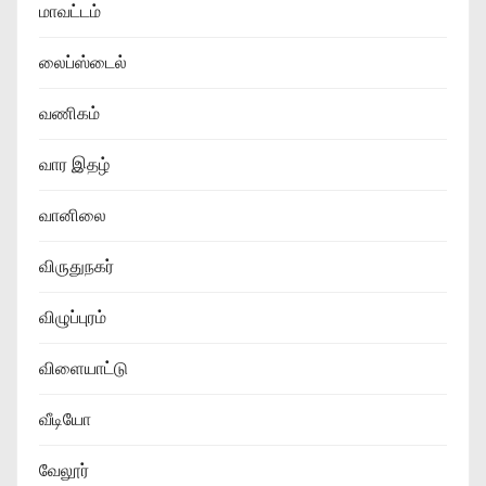
மாவட்டம்
லைப்ஸ்டைல்
வணிகம்
வார இதழ்
வானிலை
விருதுநகர்
விழுப்புரம்
விளையாட்டு
வீடியோ
வேலூர்