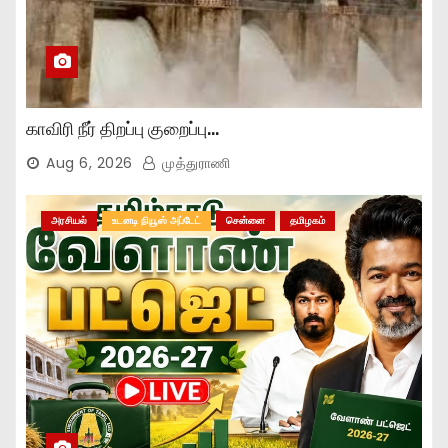
காவிரி நீர் திறப்பு குறைப்பு…
Aug 6, 2026
முத்துராணி
அரசியல்
உடனடி நியூஸ் அப்டேட்
சென்னை
தமிழகம்