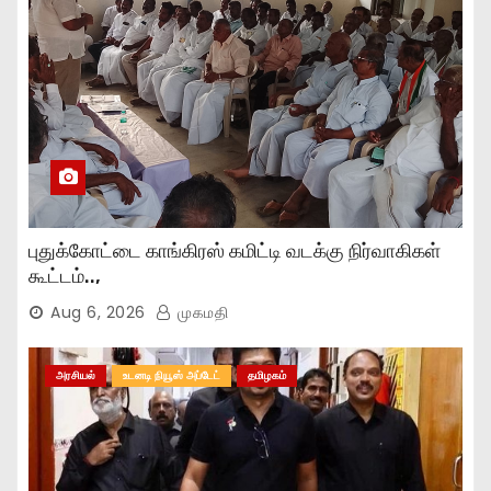
புதுக்கோட்டை காங்கிரஸ் கமிட்டி வடக்கு நிர்வாகிகள்
கூட்டம்..,
Aug 6, 2026
முகமதி
அரசியல்
உடனடி நியூஸ் அப்டேட்
தமிழகம்