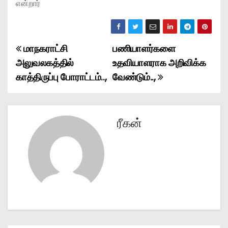
என்றார்
மாநகராட்சி
பணியாளர்களை
P
அலுவலகத்தில்
உதவியாளராக அறிவிக்க
o
காத்திருப்பு போராட்டம்..,
வேண்டும்..,
s
t
ரீகன்
n
a
v
i
g