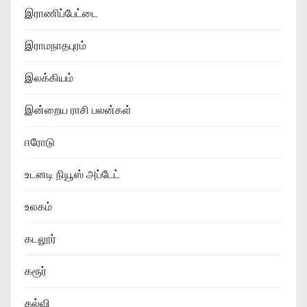
இராணிப்பேட்டை
இராமநாதபுரம்
இலக்கியம்
இன்றைய ராசி பலன்கள்
ஈரோடு
உடனடி நியூஸ் அப்டேட்
உலகம்
கடலூர்
கரூர்
கல்வி