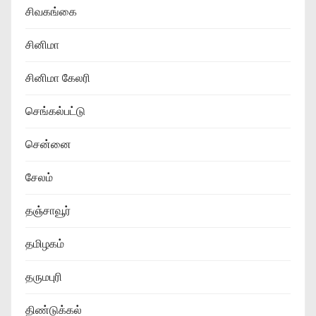
சிவகங்கை
சினிமா
சினிமா கேலரி
செங்கல்பட்டு
சென்னை
சேலம்
தஞ்சாவூர்
தமிழகம்
தருமபுரி
திண்டுக்கல்