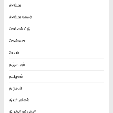
சினிமா
சினிமா கேலரி
செங்கல்பட்டு
சென்னை
சேலம்
தஞ்சாவூர்
தமிழகம்
தருமபுரி
திண்டுக்கல்
திருச்சிராப்பள்ளி