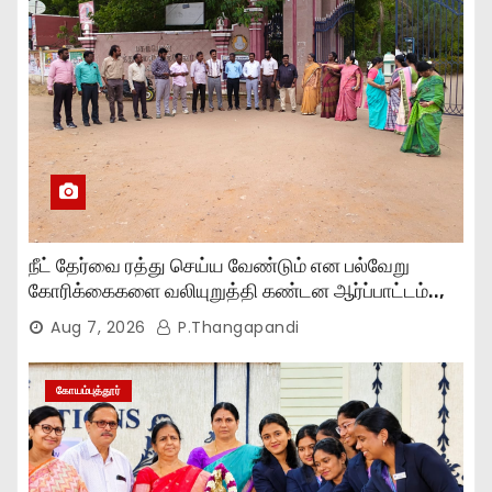
நீட் தேர்வை ரத்து செய்ய வேண்டும் என பல்வேறு
கோரிக்கைகளை வலியுறுத்தி கண்டன ஆர்ப்பாட்டம்..,
Aug 7, 2026
P.Thangapandi
கோயம்புத்தூர்