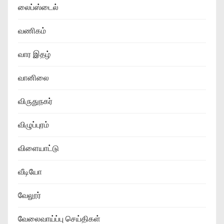
லைப்ஸ்டைல்
வணிகம்
வார இதழ்
வானிலை
விருதுநகர்
விழுப்புரம்
விளையாட்டு
வீடியோ
வேலூர்
வேலைவாய்ப்பு செய்திகள்