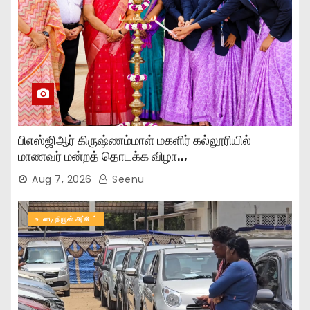
பிஎஸ்ஜிஆர் கிருஷ்ணம்மாள் மகளிர் கல்லூரியில்
மாணவர் மன்றத் தொடக்க விழா..,
Aug 7, 2026
Seenu
உடனடி நியூஸ் அப்டேட்