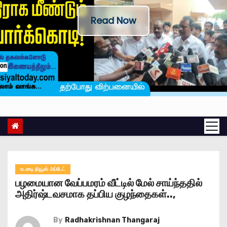
Read Now
உடனடி நியூஸ் அப்டேட்
பழமையான வேப்பமரம் வீட்டில் மேல் சாய்ந்ததில்
அதிர்ஷ்டவசமாக தப்பிய குழந்தைகள்..,
By
Radhakrishnan Thangaraj