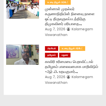
உடனடி நியூஸ் அப்டேட்
முன்னாள் முதல்வர்
கருணாநிதியின் நினைவு நாளை
ஒட்டி திருவுருவப்படத்திற்கு
திமுகவினர் மரியாதை..,
Aug 7, 2026
Kalamegam
Viswanathan
அரசியல்
உடனடி நியூஸ் அப்டேட்
தமிழகம்
மதுரை
காவிரி உரிமையை பெறாவிட்டால்
தமிழகம் பாலைவனமாக மாறிவிடும்
-ஆர் .பி. உதயகுமார்..,
Aug 7, 2026
Kalamegam
Viswanathan