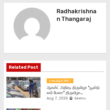
n
Radhakrishna
a
n Thangaraj
v
i
g
a
t
Related Post
i
உடனடி நியூஸ் அப்டேட்
o
ஆகஸ்ட் அதிரடி திருவிழா “யூஸ்டு
கார் மேளா” திருவிழா…
n
Aug 7, 2026
Seenu