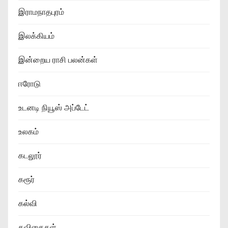
இராமநாதபுரம்
இலக்கியம்
இன்றைய ராசி பலன்கள்
ஈரோடு
உடனடி நியூஸ் அப்டேட்
உலகம்
கடலூர்
கரூர்
கல்வி
கவிதைகள்