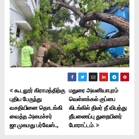
கூடலூர் கிராமத்திற்கு
மதுரை அவனியாபுரம்
P
புதிய பேருந்து
வெள்ளக்கல் குப்பை
o
வசதியினை தொடங்கி
கிடங்கில் திடீர் தீ விபத்து
வைத்த அமைச்சர்
தீயணைப்பு துறையினர்
s
ஜா.முகமது பர்வேஸ்..,
போராட்டம்.
t