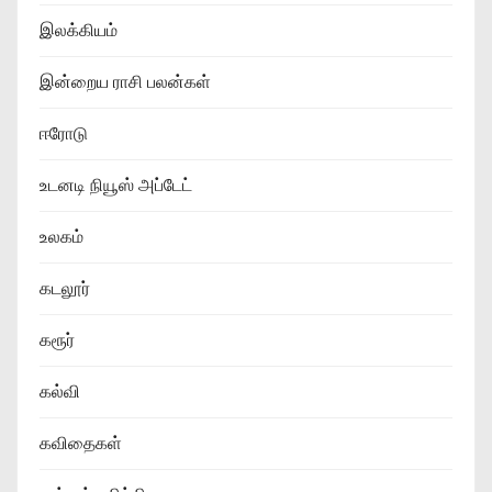
இலக்கியம்
இன்றைய ராசி பலன்கள்
ஈரோடு
உடனடி நியூஸ் அப்டேட்
உலகம்
கடலூர்
கரூர்
கல்வி
கவிதைகள்