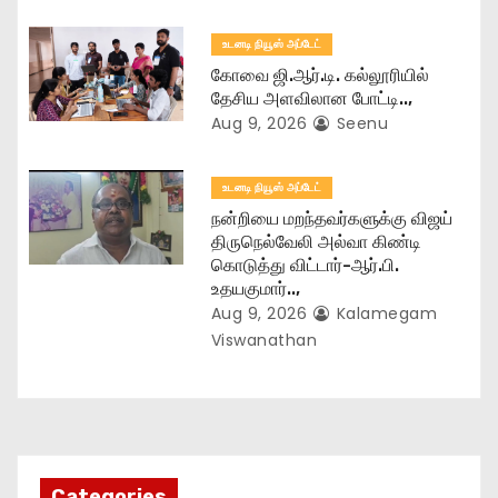
n
உடனடி நியூஸ் அப்டேட்
கோவை ஜி.ஆர்.டி. கல்லூரியில்
தேசிய அளவிலான போட்டி..,
Aug 9, 2026
Seenu
உடனடி நியூஸ் அப்டேட்
நன்றியை மறந்தவர்களுக்கு விஜய்
திருநெல்வேலி அல்வா கிண்டி
கொடுத்து விட்டார்-ஆர்‌.பி.
உதயகுமார்..,
Aug 9, 2026
Kalamegam
Viswanathan
Categories