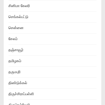
சினிமா கேலரி
செங்கல்பட்டு
சென்னை
சேலம்
தஞ்சாவூர்
தமிழகம்
தருமபுரி
திண்டுக்கல்
திருச்சிராப்பள்ளி
திருநெல்வேலி