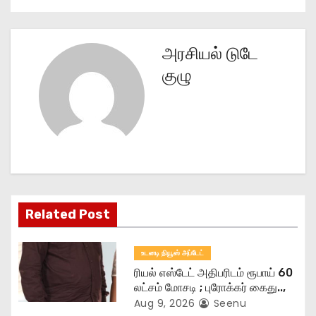
t
n
அரசியல் டுடே
குழு
a
v
i
g
a
Related Post
t
உடனடி நியூஸ் அப்டேட்
i
ரியல் எஸ்டேட் அதிபரிடம் ரூபாய் 60
o
லட்சம் மோசடி ; புரோக்கர் கைது..,
Aug 9, 2026
Seenu