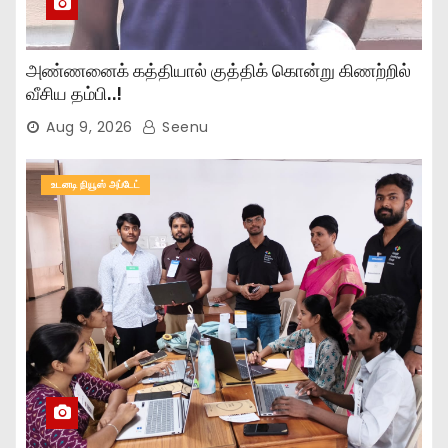
அண்ணனைக் கத்தியால் குத்திக் கொன்று கிணற்றில்
வீசிய தம்பி..!
Aug 9, 2026
Seenu
உடனடி நியூஸ் அப்டேட்