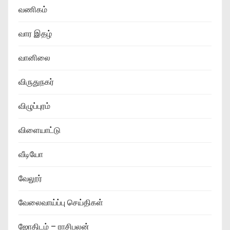
வணிகம்
வார இதழ்
வானிலை
விருதுநகர்
விழுப்புரம்
விளையாட்டு
வீடியோ
வேலூர்
வேலைவாய்ப்பு செய்திகள்
ஜோதிடம் – ராசிபலன்