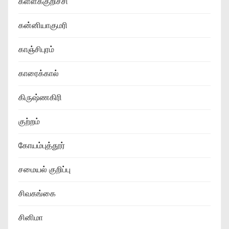
கள்ளக்குறிச்சி
கன்னியாகுமரி
காஞ்சிபுரம்
காரைக்கால்
கிருஷ்ணகிரி
குற்றம்
கோயம்புத்தூர்
சமையல் குறிப்பு
சிவகங்கை
சினிமா