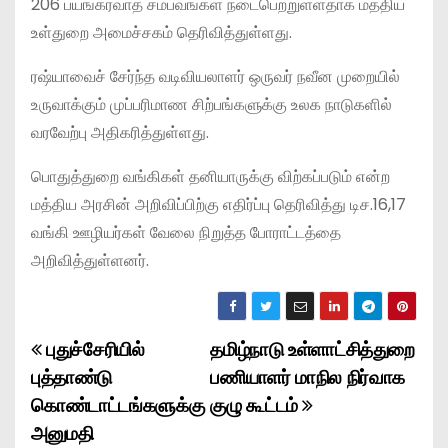
206 பயங்கரவாத சம்பவங்கள் நடைபெற்றுள்ளதாக மத்திய
உள்துறை அமைச்சகம் தெரிவித்துள்ளது.
ரஷ்யாவைச் சேர்ந்த வடிவியலாளர் ஒருவர் நவீன முறையில்
உருவாக்கும் முப்பரிமாண சிற்பங்களுக்கு உலக நாடுகளில்
வரவேற்பு அதிகரித்துள்ளது.
பொதுத்துறை வங்கிகள் தனியாருக்கு விற்கப்படும் என்ற
மத்திய அரசின் அறிவிப்பிற்கு எதிர்ப்பு தெரிவித்து டிச.16,17
வங்கி ஊழியர்கள் வேலை நிறுத்த போராட்டத்தை
அறிவித்துள்ளனர்.
புதுச்சேரியில்
தமிழ்நாடு உள்ளாட்சித்துறை
P
புத்தாண்டு
பணியாளர் மாநில நிர்வாக
o
கொண்டாட்டங்களுக்கு
குழு கூட்டம்
அனுமதி
s