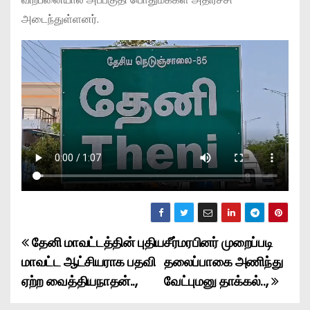
அடைந்துள்ளனர்.
தேனி மாவட்டத்தின் புதிய
சீர்மரபினர் முறைப்படி
P
மாவட்ட ஆட்சியராக பதவி
தலைப்பாகை அணிந்து
o
ஏற்ற வைத்தியநாதன்..,
வேட்புமனு தாக்கல்..,
s