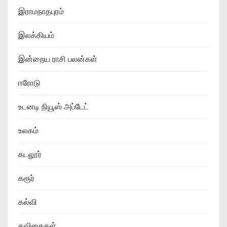
இராமநாதபுரம்
இலக்கியம்
இன்றைய ராசி பலன்கள்
ஈரோடு
உடனடி நியூஸ் அப்டேட்
உலகம்
கடலூர்
கரூர்
கல்வி
கவிதைகள்