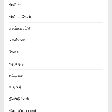
சினிமா
சினிமா கேலரி
செங்கல்பட்டு
சென்னை
சேலம்
தஞ்சாவூர்
தமிழகம்
தருமபுரி
திண்டுக்கல்
திருச்சிராப்பள்ளி