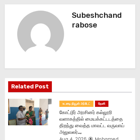
t
Subeshchand
n
rabose
a
v
i
g
Related Post
a
t
உடனடி நியூஸ் அப்டேட்
தேனி
கோட்டூர் அரசினர் கல்லூரி
i
வளாகத்தில் மையக்கட்டடத்தை
திறந்து வைத்த மாவட்ட வருவாய்
o
அலுவலர்..,
Aug 4, 2026
Mohamed