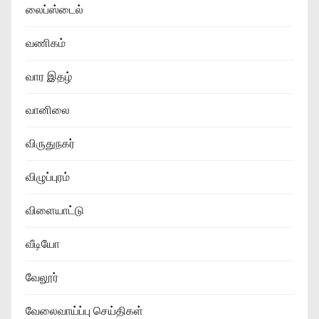
லைப்ஸ்டைல்
வணிகம்
வார இதழ்
வானிலை
விருதுநகர்
விழுப்புரம்
விளையாட்டு
வீடியோ
வேலூர்
வேலைவாய்ப்பு செய்திகள்