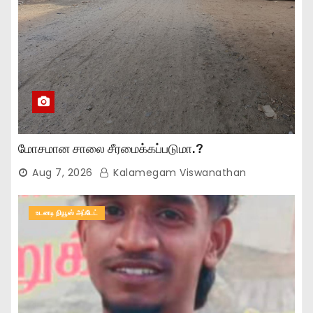
மோசமான சாலை சீரமைக்கப்படுமா.?
Aug 7, 2026
Kalamegam Viswanathan
உடனடி நியூஸ் அப்டேட்