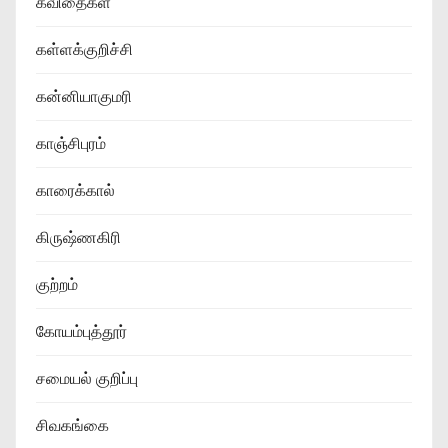
கவிதைகள்
கள்ளக்குறிச்சி
கன்னியாகுமரி
காஞ்சிபுரம்
காரைக்கால்
கிருஷ்ணகிரி
குற்றம்
கோயம்புத்தூர்
சமையல் குறிப்பு
சிவகங்கை