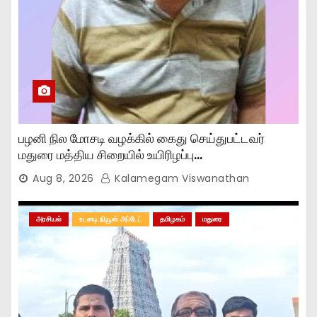
பழனி நில மோசடி வழக்கில் கைது செய்துபட்டவர்
மதுரை மத்திய சிறையில் உயிரிழப்பு…
Aug 8, 2026
Kalamegam Viswanathan
அரசியல்
உடனடி நியூஸ் அப்டேட்
தமிழகம்
மதுரை