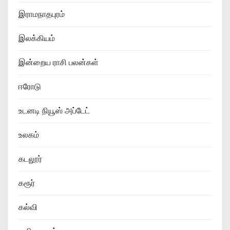
இராமநாதபுரம்
இலக்கியம்
இன்றைய ராசி பலன்கள்
ஈரோடு
உடனடி நியூஸ் அப்டேட்
உலகம்
கடலூர்
கரூர்
கல்வி