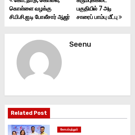
கோடநாடு, கொலை,
கரும்புக்கடை
P
கொள்ளை வழக்கு
பகுதியில் 7 அடி
o
சி.பி.சி.ஐ.டி போலீசார் ஆஜர்
சாரைப் பாம்பு மீட்பு
s
t
Seenu
n
a
v
i
g
Related Post
a
t
கோயம்புத்தூர்