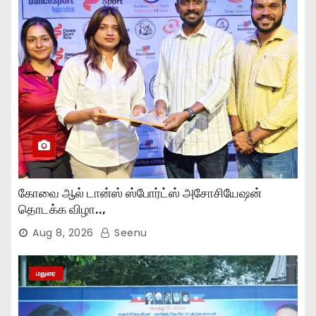
கோவை ஆல் டான்ஸ் ஸ்போர்ட்ஸ் அசோசியேஷன்
தொடக்க விழா..,
Aug 8, 2026
Seenu
மதுரை