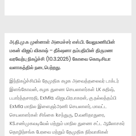
அ.தி.மு.க முன்னாள் அமைச்சர் எஸ்.பி. வேலுமணியின்
மகன் விஜய் விகாஷ் – தீக்‌ஷனா தம்பதியின் திருமண
வரவேற்பு நிகழ்ச்சி (10.3.2025) கோவை கொடிசியா
வளாகத்தில் நடைபெற்றது.
இந்நிகழ்ச்சியில் தேமுதிக கழக அவைத்தலைவர் டாக்டர்
இளங்கோவன், கழக துணை செயலாளர்கள் LK சுதிஷ்,
ப.பார்த்தசாரதி, ExMla. விஜயபிரபாகரன், கு.நல்லத்தம்பி
ExMla மாநில இளைஞர்அணி செயலாளர், மாவட்ட
செயலாளர்கள் சிங்கை kசந்துரு, D.வனிதாதுரை,
KS.சண்முகவடிவேல் மற்றும் மாநில துணை சட்ட ஆலோசகர்
தொழிற்சங்க பேரவை மற்றும் தேமுதிக நிர்வாகிகள்