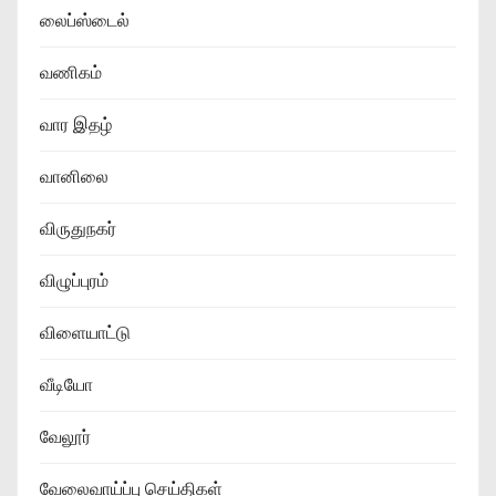
லைப்ஸ்டைல்
வணிகம்
வார இதழ்
வானிலை
விருதுநகர்
விழுப்புரம்
விளையாட்டு
வீடியோ
வேலூர்
வேலைவாய்ப்பு செய்திகள்