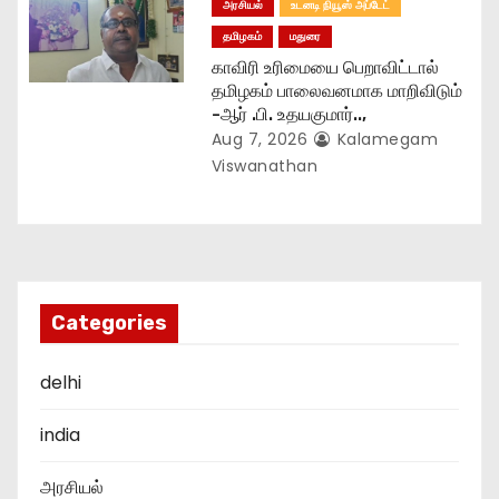
அரசியல்
உடனடி நியூஸ் அப்டேட்
தமிழகம்
மதுரை
காவிரி உரிமையை பெறாவிட்டால்
தமிழகம் பாலைவனமாக மாறிவிடும்
-ஆர் .பி. உதயகுமார்..,
Aug 7, 2026
Kalamegam
Viswanathan
Categories
delhi
india
அரசியல்