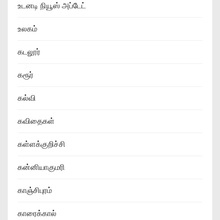
உடனடி நியூஸ் அப்டேட்
உலகம்
கடலூர்
கரூர்
கல்வி
கவிதைகள்
கள்ளக்குறிச்சி
கன்னியாகுமரி
காஞ்சிபுரம்
காரைக்கால்