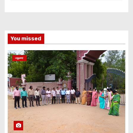
You missed
மதுரை