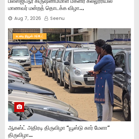
பிஎஸ்ஜிஆர் கிருஷ்ணம்மாள் மகளிர் கல்லூரியில்
மாணவர் மன்றத் தொடக்க விழா..,
Aug 7, 2026
Seenu
உடனடி நியூஸ் அப்டேட்
ஆகஸ்ட் அதிரடி திருவிழா “யூஸ்டு கார் மேளா”
திருவிழா…