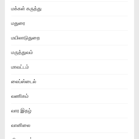
மக்கள் கருத்து
மதுரை
மயிலாடுதுறை
மருத்துவம்
மாவட்டம்
லைப்ஸ்டைல்
வணிகம்
வார இதழ்
வானிலை