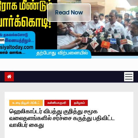
Read Now
உடனடி நியூஸ் அப்டேட்
கன்னியாகுமரி
தமிழகம்
ஹெலிகாப்டர் விபத்து குறித்து சமூக
வலைதளங்களில் சர்ச்சை கருத்து பதிவிட்ட
வாலிபர் கைது