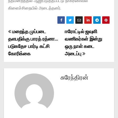
நீதிமன்றத்தில் ஆஜர்படுத்தப்பட்டு நாகர்கோவில்
கிளைச்சிறையில் அடைத்தனர்.
மறைந்த முப்படை
ஈரோட்டில் ஜவுளி
P
தளபதிக்கு பாரத் ரத்னா…
வணிகர்கள் இன்று
o
படுகதேச பார்டி கட்சி
ஒரு நாள் கடை
கோரிக்கை
அடைப்பு
s
t
n
சுரேந்திரன்
a
v
i