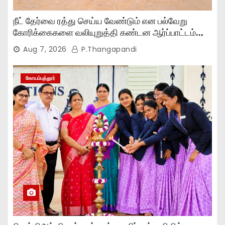
நீட் தேர்வை ரத்து செய்ய வேண்டும் என பல்வேறு
கோரிக்கைகளை வலியுறுத்தி கண்டன ஆர்ப்பாட்டம்..,
Aug 7, 2026
P.Thangapandi
கோயம்புத்தூர்