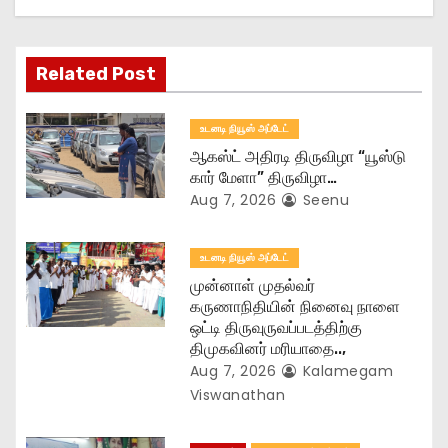
g
a
Related Post
t
உடனடி நியூஸ் அப்டேட்
i
ஆகஸ்ட் அதிரடி திருவிழா “யூஸ்டு
o
கார் மேளா” திருவிழா…
Aug 7, 2026
Seenu
n
உடனடி நியூஸ் அப்டேட்
முன்னாள் முதல்வர்
கருணாநிதியின் நினைவு நாளை
ஒட்டி திருவுருவப்படத்திற்கு
திமுகவினர் மரியாதை..,
Aug 7, 2026
Kalamegam
Viswanathan