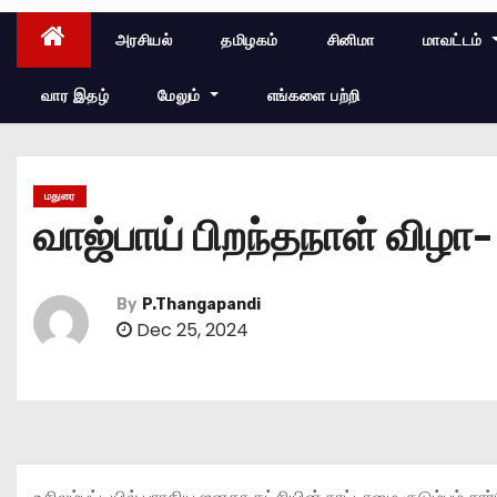
அரசியல்
தமிழகம்
சினிமா
மாவட்டம்
வார இதழ்
மேலும்
எங்களை பற்றி
மதுரை
வாஜ்பாய் பிறந்தநாள் விழா
By
P.Thangapandi
Dec 25, 2024