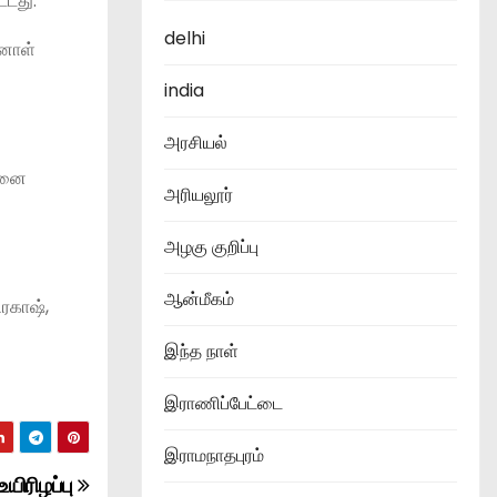
்டது.
delhi
்னாள்
india
அரசியல்
அதனை
அரியலூர்
அழகு குறிப்பு
ஆன்மீகம்
ிரகாஷ்,
இந்த நாள்
இராணிப்பேட்டை
இராமநாதபுரம்
யிரிழப்பு