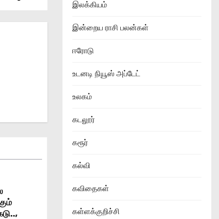
இலக்கியம்
இன்றைய ராசி பலன்கள்
ஈரோடு
உடனடி நியூஸ் அப்டேட்
உலகம்
கடலூர்
கரூர்
கல்வி
கவிதைகள்
ல
ும்
கள்ளக்குறிச்சி
டு..,