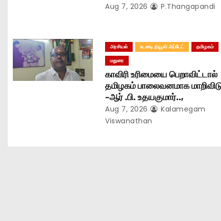
i
Aug 7, 2026
P.Thangapandi
o
n
அரசியல்
உடனடி நியூஸ் அப்டேட்
தமிழகம்
மதுரை
காவிரி உரிமையை பெறாவிட்டால்
தமிழகம் பாலைவனமாக மாறிவிடு
-ஆர் .பி. உதயகுமார்..,
Aug 7, 2026
Kalamegam
Viswanathan