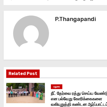
o
s
P.Thangapandi
t
n
a
v
i
Related Post
g
மதுரை
a
நீட் தேர்வை ரத்து செய்ய வேண்ட
t
என பல்வேறு கோரிக்கைகளை
வலியுறுத்தி கண்டன ஆர்ப்பாட்டம்