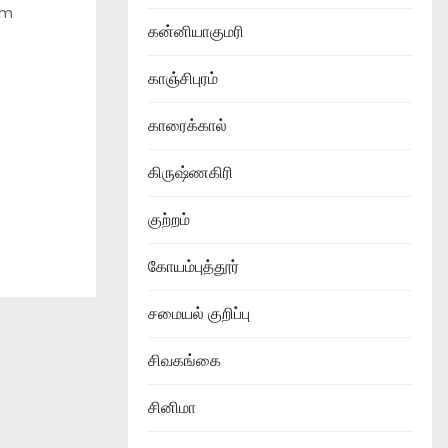
am
கன்னியாகுமரி
காஞ்சிபுரம்
காரைக்கால்
கிருஷ்ணகிரி
குற்றம்
கோயம்புத்தூர்
சமையல் குறிப்பு
சிவகங்கை
சினிமா