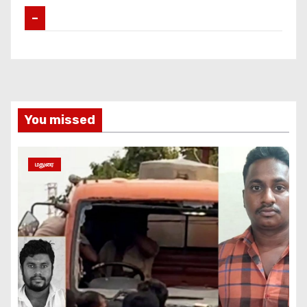
–
You missed
மதுரை