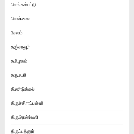
செங்கல்பட்டு
சென்னை
சேலம்
தஞ்சாவூர்
தமிழகம்
தருமபுரி
திண்டுக்கல்
திருச்சிராப்பள்ளி
திருநெல்வேலி
திருப்பத்தூர்