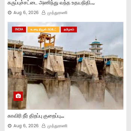
கருப்புச்சட்டை அணிந்து வந்த உதயநிதி..,
Aug 6, 2026
முத்துராணி
INDIA
உடனடி நியூஸ் அப்டேட்
தமிழகம்
காவிரி நீர் திறப்பு குறைப்பு…
Aug 6, 2026
முத்துராணி