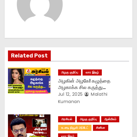
n
a
v
i
g
Related Post
a
அழகு குறிப்பு
வார இதழ்
t
அழகின் அழகே! கழுத்தை
அழகாக்க சில கருத்து…
i
Jul 12, 2025
Malathi
Kumanan
o
n
அரசியல்
அழகு குறிப்பு
ஆன்மீகம்
உடனடி நியூஸ் அப்டேட்
சினிமா
வார இதழ்