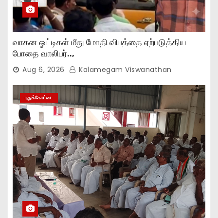
வாகன ஓட்டிகள் மீது மோதி விபத்தை ஏற்படுத்திய
போதை வாலிபர்..,
Aug 6, 2026
Kalamegam Viswanathan
புதுக்கோட்டை