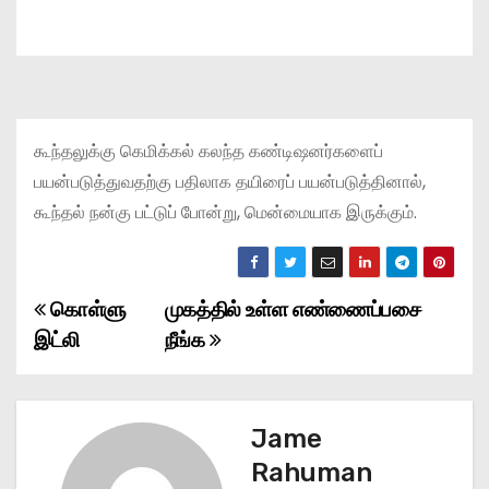
கூந்தலுக்கு கெமிக்கல் கலந்த கண்டிஷனர்களைப்
பயன்படுத்துவதற்கு பதிலாக தயிரைப் பயன்படுத்தினால்,
கூந்தல் நன்கு பட்டுப் போன்று, மென்மையாக இருக்கும்.
கொள்ளு
முகத்தில் உள்ள எண்ணைப்பசை
P
இட்லி
நீங்க
o
s
Jame
t
Rahuman