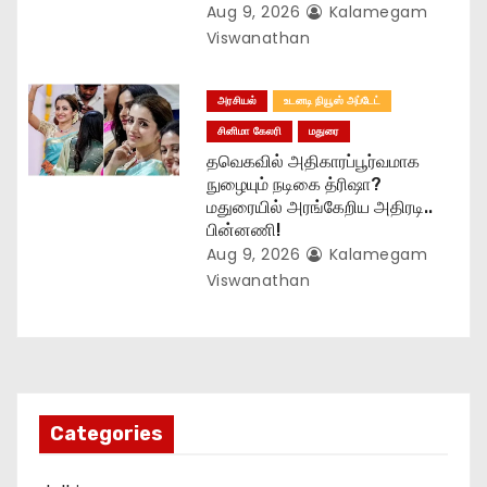
Aug 9, 2026
Kalamegam
Viswanathan
அரசியல்
உடனடி நியூஸ் அப்டேட்
சினிமா கேலரி
மதுரை
தவெகவில் அதிகாரப்பூர்வமாக
நுழையும் நடிகை த்ரிஷா?
மதுரையில் அரங்கேறிய அதிரடி..
பின்னணி!
Aug 9, 2026
Kalamegam
Viswanathan
Categories