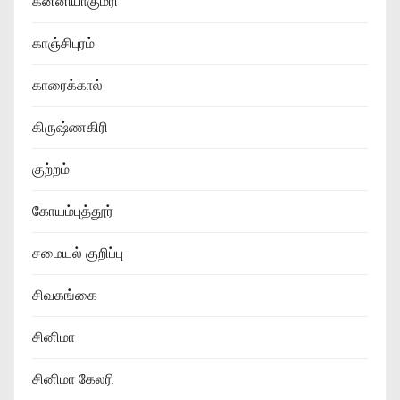
கன்னியாகுமரி
காஞ்சிபுரம்
காரைக்கால்
கிருஷ்ணகிரி
குற்றம்
கோயம்புத்தூர்
சமையல் குறிப்பு
சிவகங்கை
சினிமா
சினிமா கேலரி