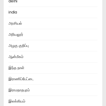
delhi
india
அரசியல்
அரியலூர்
அழகு குறிப்பு
ஆன்மீகம்
இந்த நாள்
இராணிப்பேட்டை
இராமநாதபுரம்
இலக்கியம்