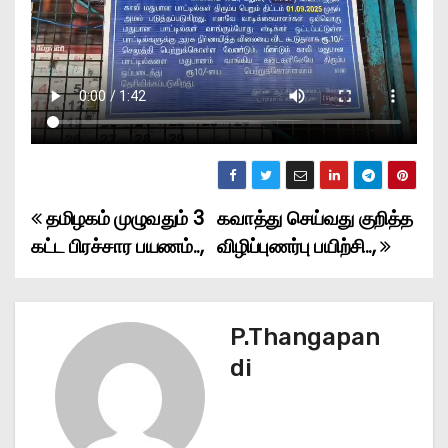
தமிழகம் முழுவதும் 3
கவாத்து செய்வது குறித்த
P
கட்ட பிரச்சார பயணம்..,
விழிப்புணர்பு பயிற்சி..,
o
s
P.Thangapan
t
di
n
a