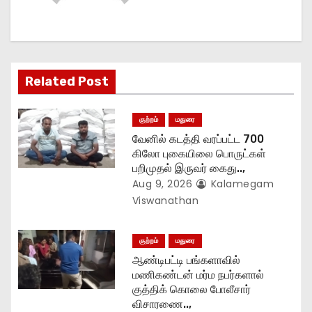
v
i
g
Related Post
a
குற்றம்
மதுரை
t
வேனில் கடத்தி வரப்பட்ட 700
கிலோ புகையிலை பொருட்கள்
i
பறிமுதல் இருவர் கைது..,
Aug 9, 2026
Kalamegam
o
Viswanathan
n
குற்றம்
மதுரை
ஆண்டிபட்டி பங்களாவில்
மணிகண்டன் மர்ம நபர்களால்
குத்திக் கொலை போலீசார்
விசாரணை..,