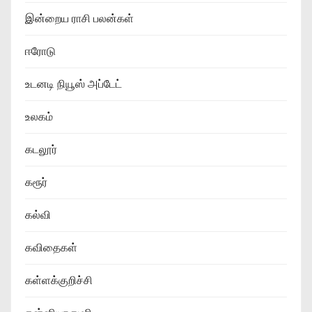
இன்றைய ராசி பலன்கள்
ஈரோடு
உடனடி நியூஸ் அப்டேட்
உலகம்
கடலூர்
கரூர்
கல்வி
கவிதைகள்
கள்ளக்குறிச்சி