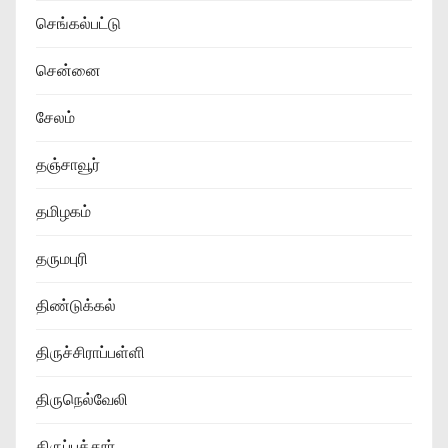
செங்கல்பட்டு
சென்னை
சேலம்
தஞ்சாவூர்
தமிழகம்
தருமபுரி
திண்டுக்கல்
திருச்சிராப்பள்ளி
திருநெல்வேலி
திருப்பத்தூர்