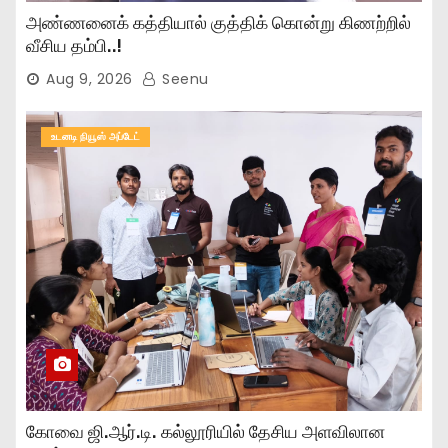
அண்ணனைக் கத்தியால் குத்திக் கொன்று கிணற்றில்
வீசிய தம்பி..!
Aug 9, 2026
Seenu
உடனடி நியூஸ் அப்டேட்
கோவை ஜி.ஆர்.டி. கல்லூரியில் தேசிய அளவிலான