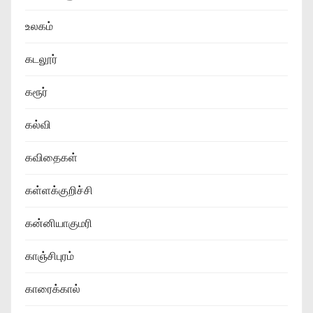
உலகம்
கடலூர்
கரூர்
கல்வி
கவிதைகள்
கள்ளக்குறிச்சி
கன்னியாகுமரி
காஞ்சிபுரம்
காரைக்கால்