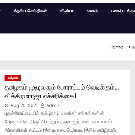
தேசிய செய்திகள்
வீடியோ
உலகம்
புகைப்படங்க
Home
த
தமிழகம்
தமிழகம் முழுவதும் போராட்டம் வெடிக்கும்…
விக்கிரமராஜா எச்சரிக்கை!
Aug 25, 2021
Admin
புதுக்கோட்டையில் தமிழ்நாடு வணிகர் சங்கங்களின்
பேரமைப்பின் திருச்சி மற்றும் தஞ்சாவூர் மண்டலம் மாவட்ட
நிர்வாகிகள் கூட்டம் இன்று நடைபெற்றது. இதில் தமிழ்நாடு