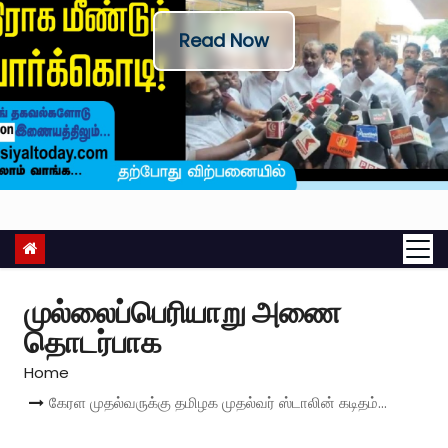
Read Now
முல்லைப்பெரியாறு அணை
தொடர்பாக
Home
கேரள முதல்வருக்கு தமிழக முதல்வர் ஸ்டாலின் கடிதம்…