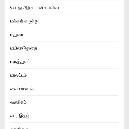
பொது அறிவு – வினாவிடை
மக்கள் கருத்து
மதுரை
மயிலாடுதுறை
மருத்துவம்
மாவட்டம்
லைப்ஸ்டைல்
வணிகம்
வார இதழ்