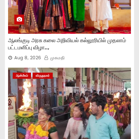
ஆலங்குடி அரசு கலை அறிவியல் கல்லூரியில் முதலாம்
பட்டமளிப்பு விழா..,
Aug 8, 2026
முகமதி
ஆன்மீகம்
விருதுநகர்