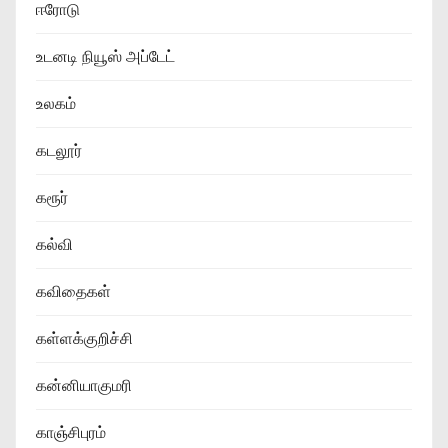
ஈரோடு
உடனடி நியூஸ் அப்டேட்
உலகம்
கடலூர்
கரூர்
கல்வி
கவிதைகள்
கள்ளக்குறிச்சி
கன்னியாகுமரி
காஞ்சிபுரம்