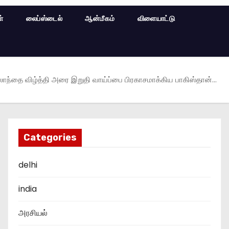
ள்
லைப்ஸ்டைல்
ஆன்மீகம்
விளையாட்டு
லாந்தை விழ்த்தி அரை இறுதி வாய்ப்பை பிரகாசமாக்கிய பாகிஸ்தான்…
Categories
delhi
india
அரசியல்