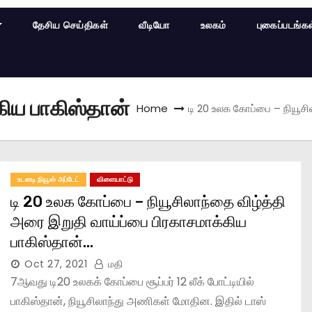
தேசிய செய்திகள்
வீடியோ
உலகம்
புகைப்படங்க
கிய பாகிஸ்தான்
Home
டி 20 உலக கோப்பை – நியூசி
உடனடி நியூஸ் அப்டேட்
விளையாட்டு
டி 20 உலக கோப்பை – நியூசிலாந்தை விழ்த்தி
அரை இறுதி வாய்ப்பை பிரகாசமாக்கிய
பாகிஸ்தான்…
Oct 27, 2021
மதி
7ஆவது டி20 உலகக் கோப்பை சூப்பர் 12 லீக் போட்டியில்
பாகிஸ்தான், நியூசிலாந்து அணிகள் மோதின. இதில் டாஸ்