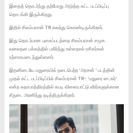
இதைத் தொடர்ந்து தற்போது அடுத்த கட்ட படப்பிடிப்பு
தொடங்கி இருக்கிறது.
இதில் சிலம்பரசன் TR கலந்து கொண்டிருக்கிறார்.
இது தொடர்பான புகைப்படத்தை சிலம்பரசன் சமூக
வலைதள பக்கத்தில் பகிர்ந்து உள்ளதால் ரசிகர்கள்
உற்சாகமடைந்துள்ளனர்.
இதனிடையே மதுரையில் நடைபெற்ற ‘அரசன் ‘ படத்தின்
முதல் கட்ட படப்பிடிப்பில் சிலம்பரசன் TR- ‘மதுரை டைகர்’
என்ற கதாபாத்திரத்தில் கபடி விளையாட்டு வீரர்களுக்கான
சீருடை அணிந்து நடித்திருக்கிறார்.