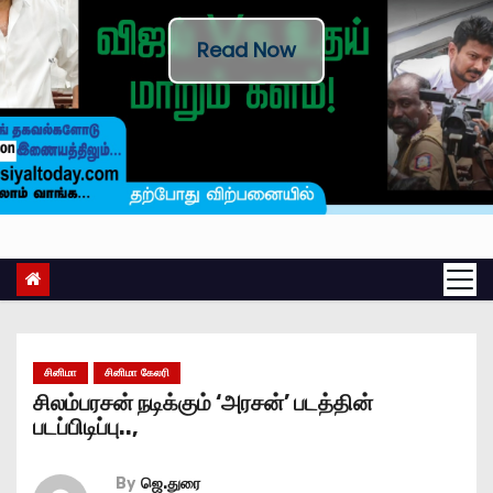
Read Now
சினிமா
சினிமா கேலரி
சிலம்பரசன் நடிக்கும் ‘அரசன்’ படத்தின்
படப்பிடிப்பு..,
By
ஜெ.துரை