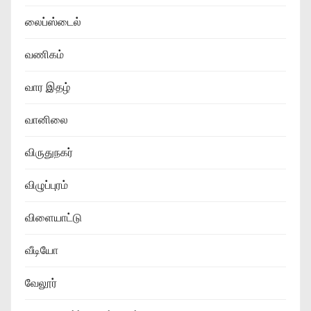
லைப்ஸ்டைல்
வணிகம்
வார இதழ்
வானிலை
விருதுநகர்
விழுப்புரம்
விளையாட்டு
வீடியோ
வேலூர்