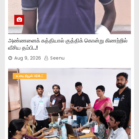
அண்ணனைக் கத்தியால் குத்திக் கொன்று கிணற்றில்
வீசிய தம்பி..!
Aug 9, 2026
Seenu
உடனடி நியூஸ் அப்டேட்