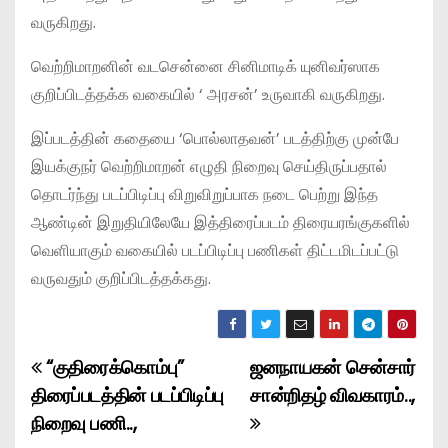
வருகிறது.
வெற்றிமாறனின் வடசென்னை சினிமாடிக் யுனிவர்ஸாக
குறிப்பிடத்தக்க வகையில் ‘ அரசன்’ உருவாகி வருகிறது.
இப்படத்தின் கதையை ‘பொல்லாதவன்’ படத்திற்கு முன்பே
இயக்குநர் வெற்றிமாறன் எழுதி நிறைவு செய்திருப்பதால்
தொடர்ந்து படப்பிடிப்பு விறுவிறுப்பாக நடை பெற்று இந்த
ஆண்டின் இறுதியிலேயே இத்திரைப்படம் திரையரங்குகளில்
வெளியாகும் வகையில் படப்பிடிப்பு பணிகள் திட்டமிடப்பட்டு
வருவதும் குறிப்பிடத்தக்கது.
“குதிரைக்கொம்பு”
ஜனநாயகன் சென்சார்
P
திரைப்படத்தின் படப்பிடிப்பு
சான்றிதழ் விவகாரம்..,
o
நிறைவு பணி..,