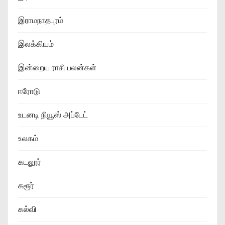
இராமநாதபுரம்
இலக்கியம்
இன்றைய ராசி பலன்கள்
ஈரோடு
உடனடி நியூஸ் அப்டேட்
உலகம்
கடலூர்
கரூர்
கல்வி