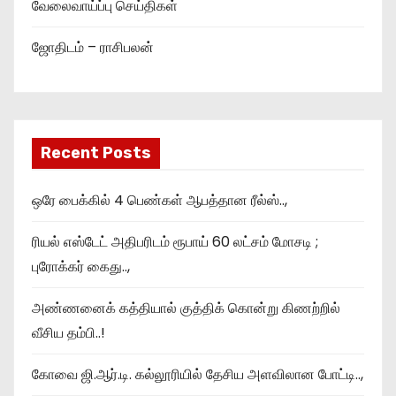
வேலைவாய்ப்பு செய்திகள்
ஜோதிடம் – ராசிபலன்
Recent Posts
ஒரே பைக்கில் 4 பெண்கள் ஆபத்தான ரீல்ஸ்..,
ரியல் எஸ்டேட் அதிபரிடம் ரூபாய் 60 லட்சம் மோசடி ;
புரோக்கர் கைது..,
அண்ணனைக் கத்தியால் குத்திக் கொன்று கிணற்றில்
வீசிய தம்பி..!
கோவை ஜி.ஆர்.டி. கல்லூரியில் தேசிய அளவிலான போட்டி..,