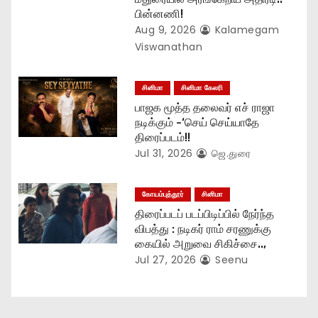
n
பின்னணி!
Aug 9, 2026
Kalamegam
Viswanathan
சினிமா
சினிமா கேலரி
பாஜக மூத்த தலைவர் எச் ராஜா
நடிக்கும் -‘செய் செய்யாதே
திரைப்படம்!!
Jul 31, 2026
ஜெ.துரை
கோயம்புத்தூர்
சினிமா
திரைப்படப் படப்பிடிப்பில் நேர்ந்த
விபத்து : நடிகர் ராம் சரணுக்கு
கையில் அறுவை சிகிச்சை..,
Jul 27, 2026
Seenu