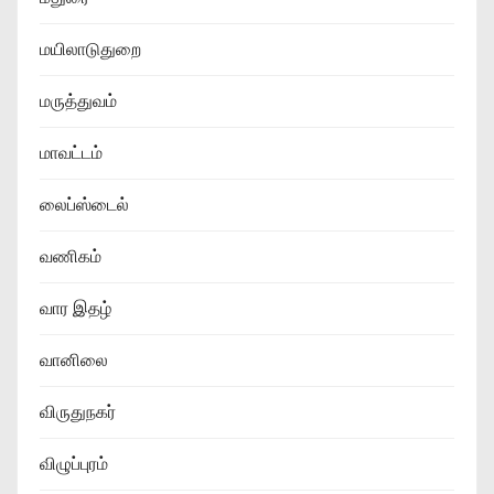
மயிலாடுதுறை
மருத்துவம்
மாவட்டம்
லைப்ஸ்டைல்
வணிகம்
வார இதழ்
வானிலை
விருதுநகர்
விழுப்புரம்