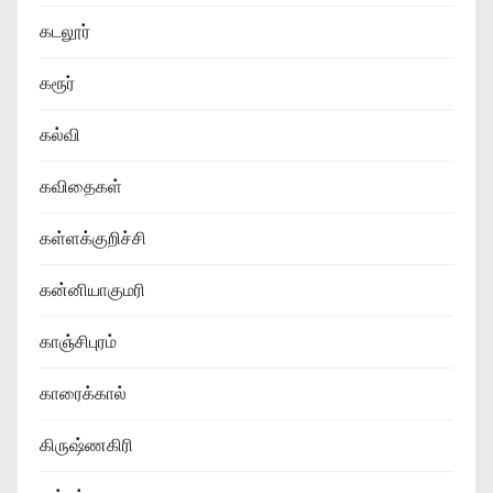
கடலூர்
கரூர்
கல்வி
கவிதைகள்
கள்ளக்குறிச்சி
கன்னியாகுமரி
காஞ்சிபுரம்
காரைக்கால்
கிருஷ்ணகிரி