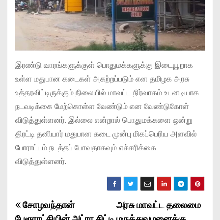
இரண்டு வாரங்களுக்குள் பொதுமக்களுக்கு இடையூறாக
உள்ள மதுபான கடைகள் அகற்றப்படும் என தமிழக அரசு
உத்தரவிட்டிருக்கும் நிலையில் மாவட்ட நிர்வாகம் உடனடியாக
நடவடிக்கை மேற்கொள்ள வேண்டும் என வேண்டுகோள்
விடுத்துள்ளனர். இல்லை என்றால் பொதுமக்களை ஒன்று
திரட்டி தனியார் மதுபான கடை முன்பு மிகப்பெரிய அளவில்
போராட்டம் நடத்தப் போவதாகவும் எச்சரிக்கை
விடுத்துள்ளனர்.
சோழவந்தான்
அரசு மாவட்ட தலைமை
P
பேரூராட்சியின் அட்ரா சிட்டி
மருத்துவமனைக்கு