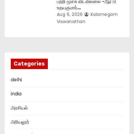
பற்றி மூச்சு விடவில்லை -ஆர் பி
உதயகுமார்..,
Aug 6, 2026
Kalamegam
Viswanathan
Categories
delhi
india
அரசியல்
அரியலூர்