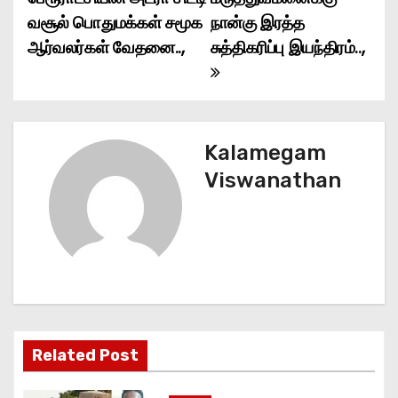
o
வசூல் பொதுமக்கள் சமூக
நான்கு இரத்த
ஆர்வலர்கள் வேதனை..,
சுத்திகரிப்பு இயந்திரம்..,
s
t
n
Kalamegam
a
Viswanathan
v
i
g
a
t
Related Post
i