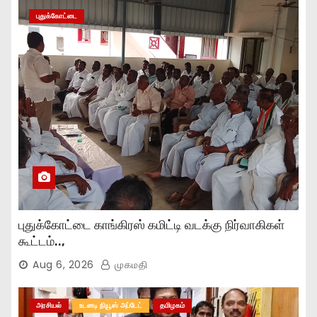
புதுக்கோட்டை
புதுக்கோட்டை காங்கிரஸ் கமிட்டி வடக்கு நிர்வாகிகள்
கூட்டம்..,
Aug 6, 2026
முகமதி
அரசியல்
உடனடி நியூஸ் அப்டேட்
தமிழகம்