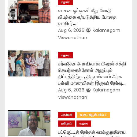
மதுரை
o
வாகன ஓட்டிகள் மீது மோதி
விபத்தை ஏற்படுத்திய போதை
n
வாலிபர்..,
Aug 6, 2026
Kalamegam
Viswanathan
மதுரை
சர்வதேச அளவிலான மிஷன் சக்தி
செயற்கைக்கோள் அனுப்பும்
திட்டத்திற்கு , திருமங்கலம் அரசு
பள்ளி மாணவிகள் இருவர் தேர்வு..,
Aug 6, 2026
Kalamegam
Viswanathan
அரசியல்
உடனடி நியூஸ் அப்டேட்
தமிழகம்
மதுரை
பட்ஜெட்டில் தேர்தல் வாக்குறுதியை