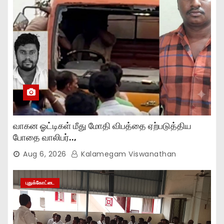
வாகன ஓட்டிகள் மீது மோதி விபத்தை ஏற்படுத்திய
போதை வாலிபர்..,
Aug 6, 2026
Kalamegam Viswanathan
புதுக்கோட்டை