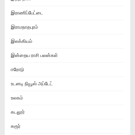
இராணிப்பேட்டை
இராமநாதபுரம்
இலக்கியம்
இன்றைய ராசி பலன்கள்
ஈரோடு
உடனடி நியூஸ் அப்டேட்
உலகம்
கடலூர்
கரூர்