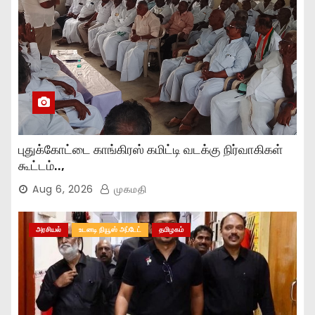
புதுக்கோட்டை காங்கிரஸ் கமிட்டி வடக்கு நிர்வாகிகள்
கூட்டம்..,
Aug 6, 2026
முகமதி
அரசியல்
உடனடி நியூஸ் அப்டேட்
தமிழகம்