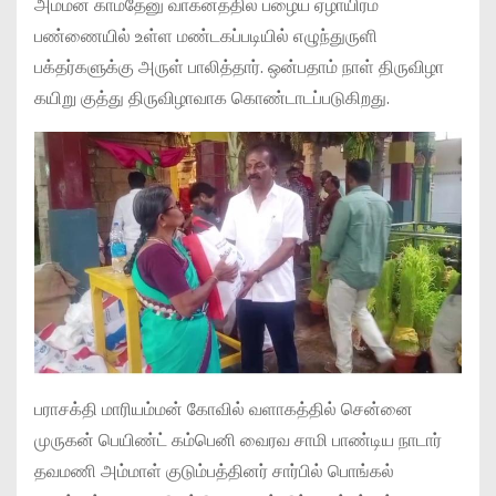
அம்மன் காமதேனு வாகனத்தில் பழைய ஏழாயிரம்
பண்ணையில் உள்ள மண்டகப்படியில் எழுந்துருளி
பக்தர்களுக்கு அருள் பாலித்தார். ஒன்பதாம் நாள் திருவிழா
கயிறு குத்து திருவிழாவாக கொண்டாடப்படுகிறது.
பராசக்தி மாரியம்மன் கோவில் வளாகத்தில் சென்னை
முருகன் பெயிண்ட் கம்பெனி வைரவ சாமி பாண்டிய நாடார்
தவமணி அம்மாள் குடும்பத்தினர் சார்பில் பொங்கல்