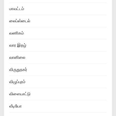
மாவட்டம்
லைப்ஸ்டைல்
வணிகம்
வார இதழ்
வானிலை
விருதுநகர்
விழுப்புரம்
விளையாட்டு
வீடியோ