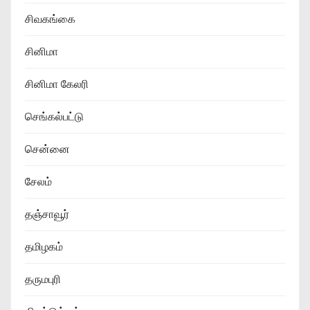
சிவகங்கை
சினிமா
சினிமா கேலரி
செங்கல்பட்டு
சென்னை
சேலம்
தஞ்சாவூர்
தமிழகம்
தருமபுரி