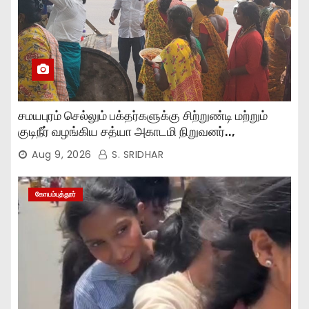
சமயபுரம் செல்லும் பக்தர்களுக்கு சிற்றுண்டி மற்றும்
குடிநீர் வழங்கிய சத்யா அகாடமி நிறுவனர்..,
Aug 9, 2026
S. SRIDHAR
கோயம்புத்தூர்