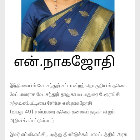
இந்நிலையில் வேடசந்தூர் சட்டமன்றத் தொகுதியில் தவெக
வேட்பாளராக வேடசந்தூர் தாலுகா வடமதுரை பேரூராட்சி
நந்தவனப்பட்டியை சேர்ந்த என்.நாகஜோதி
(வயது 49) என்பவரை தவெக தலைவர் நடிகர் விஜய்
அறிவிக்கப்பட்டுள்ளார்
இவர் எம்.வி.எஸ்சி., படித்து திண்டுக்கல் மாவட்டத்தில் அரசு