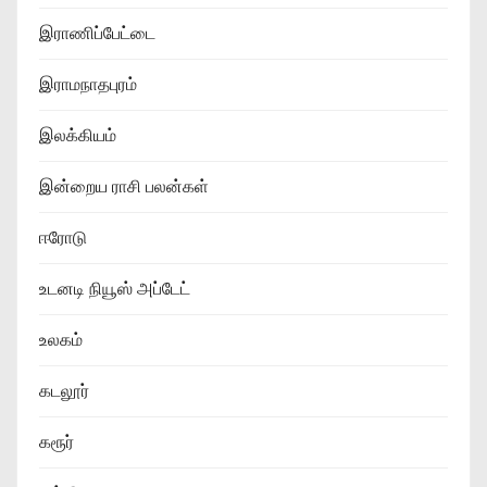
இராணிப்பேட்டை
இராமநாதபுரம்
இலக்கியம்
இன்றைய ராசி பலன்கள்
ஈரோடு
உடனடி நியூஸ் அப்டேட்
உலகம்
கடலூர்
கரூர்