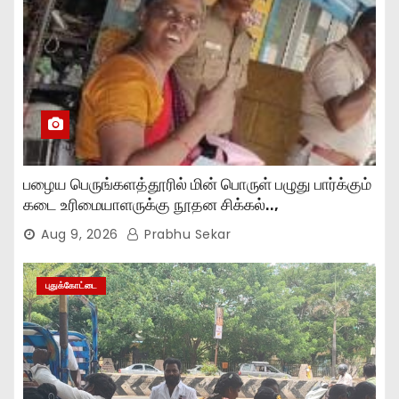
பழைய பெருங்களத்தூரில் மின் பொருள் பழுது பார்க்கும்
கடை உரிமையாளருக்கு நூதன சிக்கல்..,
Aug 9, 2026
Prabhu Sekar
புதுக்கோட்டை