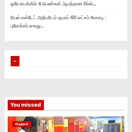
ஒரே பைக்கில் 4 பெண்கள் ஆபத்தான ரீல்ஸ்..,
ரியல் எஸ்டேட் அதிபரிடம் ரூபாய் 60 லட்சம் மோசடி ;
புரோக்கர் கைது..,
–
You missed
விருதுநகர்