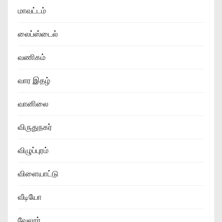
மாவட்டம்
லைப்ஸ்டைல்
வணிகம்
வார இதழ்
வானிலை
விருதுநகர்
விழுப்புரம்
விளையாட்டு
வீடியோ
வேலூர்