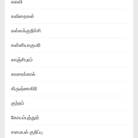
கல்வி
கவிதைகள்
கள்ளக்குறிச்சி
கன்னியாகுமரி
காஞ்சிபுரம்
காரைக்கால்
கிருஷ்ணகிரி
குற்றம்
கோயம்புத்தூர்
சமையல் குறிப்பு