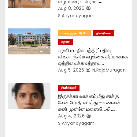
o
விழிப்புணர்வு பேரணி..,
Aug 8, 2026
n
S.Ariyanayagam
உடனடி நியூஸ் அப்டேட்
திண்டுக்கல்
மதுரை
பழனி மட நில பத்திரப்பதிவு
விவகாரத்தில் வழக்கை தீர்ப்புக்காக
ஒத்திவைக்க உத்தரவு..,
Aug 5, 2026
N.RajaMurugan
திண்டுக்கல்
இருசக்கர வாகனம் மீது சரக்கு
வேன் மோதி விபத்து – கணவன்
கண் முன்னே மனைவி பலி…,
Aug 4, 2026
S.Ariyanayagam