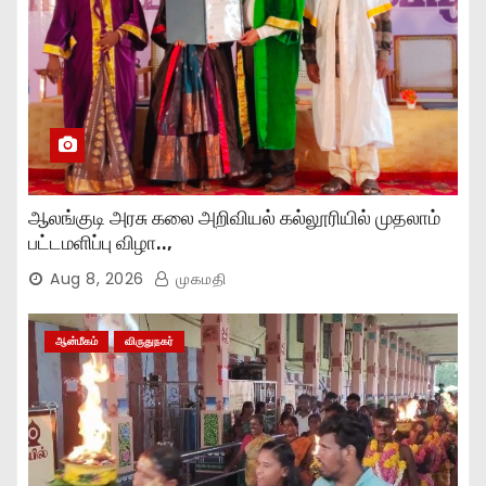
ஆலங்குடி அரசு கலை அறிவியல் கல்லூரியில் முதலாம்
பட்டமளிப்பு விழா..,
Aug 8, 2026
முகமதி
ஆன்மீகம்
விருதுநகர்