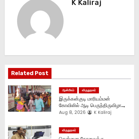
n
K Kaliraj
a
v
i
g
a
Related Post
t
ஆன்மீகம்
விருதுநகர்
i
இருக்கன்குடி மாரியம்மன்
o
கோவிலில் ஆடி பெருந்திருவிழா..,
Aug 8, 2026
K Kaliraj
n
விருதுநகர்
சென்னை கோவைக்கு