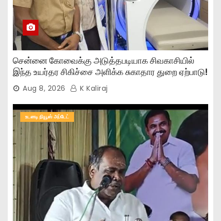
சென்னை கோவைக்கு அடுத்தபடியாக சிவகாசியில்
இந்த உயர்தர சிகிச்சை அளிக்க சுகாதார துறை ஏற்பாடு!
Aug 8, 2026
K Kaliraj
உடனடி நியூஸ் அப்டேட்