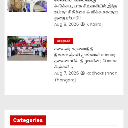
அடுத்தபடியாக சிவகாசியில் இந்த
உயர்தர சிகிச்சை அளிக்க சுகாதார
துறை ஏற்பாடு!
Aug 8, 2026
K Kaliraj
விருதுநகர்
கலைஞர் கருணாநிதி
நினைவஞ்சலி முன்னாள் எம்எல்ஏ
தலைமையில் திமுகவினர் மௌன
அஞ்சலி..,
Aug 7, 2026
Radhakrishnan
Thangaraj
Categories