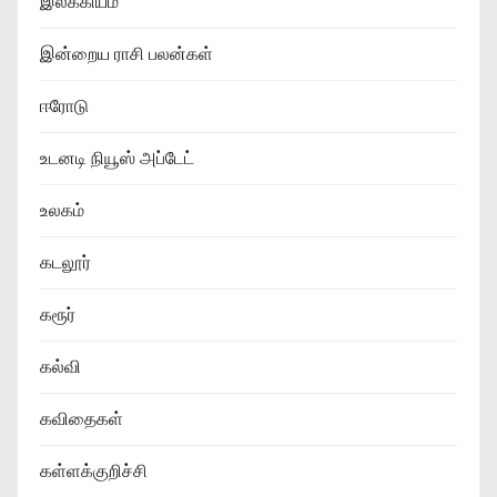
இலக்கியம்
இன்றைய ராசி பலன்கள்
ஈரோடு
உடனடி நியூஸ் அப்டேட்
உலகம்
கடலூர்
கரூர்
கல்வி
கவிதைகள்
கள்ளக்குறிச்சி