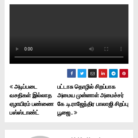
அடிப்படை
பட்டாசு தொழில் சிறப்பாக
P
வசதிகள் இல்லாத
அமைய முன்னாள் அமைச்சர்
o
ஏழாயிரம் பண்ணை
கே .டி.ராஜேந்திர பாலாஜி சிறப்பு
பஸ்ஸ்டாண்ட்
பூஜை..
s
t