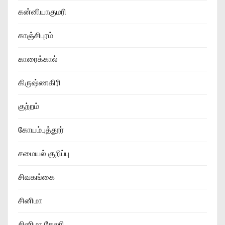
கன்னியாகுமரி
காஞ்சிபுரம்
காரைக்கால்
கிருஷ்ணகிரி
குற்றம்
கோயம்புத்தூர்
சமையல் குறிப்பு
சிவகங்கை
சினிமா
சினிமா கேலரி