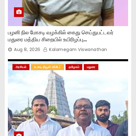
பழனி நில மோசடி வழக்கில் கைது செய்துபட்டவர்
மதுரை மத்திய சிறையில் உயிரிழப்பு…
Aug 8, 2026
Kalamegam Viswanathan
அரசியல்
உடனடி நியூஸ் அப்டேட்
தமிழகம்
மதுரை