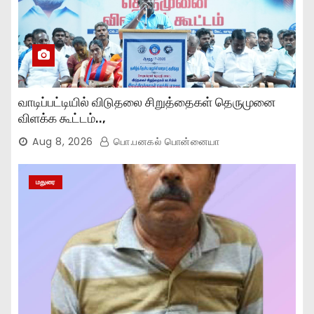
வாடிப்பட்டியில் விடுதலை சிறுத்தைகள் தெருமுனை
விளக்க கூட்டம்..,
Aug 8, 2026
பொ.பனகல் பொன்னையா
மதுரை