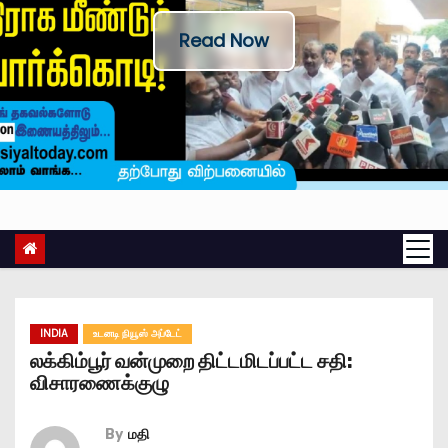
Read Now
INDIA
உடனடி நியூஸ் அப்டேட்
லக்கிம்பூர் வன்முறை திட்டமிடப்பட்ட சதி:
விசாரணைக்குழு
By
மதி