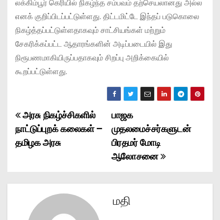
லக்கிம்பூர் கெரியில் நிகழ்ந்த சம்பவம் தற்செயலானது அல்ல
எனக் குறிப்பிடப்பட்டுள்ளது. திட்டமிட்டே இந்தப் படுகொலை
நிகழ்த்தப்பட்டுள்ளதாகவும் சாட்சியங்கள் மற்றும்
சேகரிக்கப்பட்ட ஆதாரங்களின் அடிப்படையில் இது
நிரூபணமாகியிருப்பதாகவும் சிறப்பு அறிக்கையில்
கூறப்பட்டுள்ளது.
அரசு நிகழ்ச்சிகளில்
பாஜக
P
நாட்டுப்புறக் கலைகள் –
முதலமைச்சர்களுடன்
o
தமிழக அரசு
பிரதமர் மோடி
ஆலோசனை
s
t
n
மதி