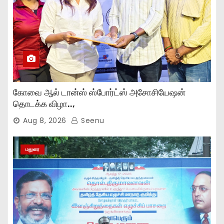
கோவை ஆல் டான்ஸ் ஸ்போர்ட்ஸ் அசோசியேஷன்
தொடக்க விழா..,
Aug 8, 2026
Seenu
மதுரை