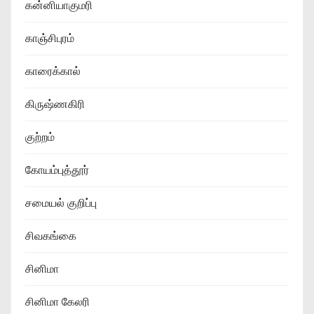
கன்னியாகுமரி
காஞ்சிபுரம்
காரைக்கால்
கிருஷ்ணகிரி
குற்றம்
கோயம்புத்தூர்
சமையல் குறிப்பு
சிவகங்கை
சினிமா
சினிமா கேலரி