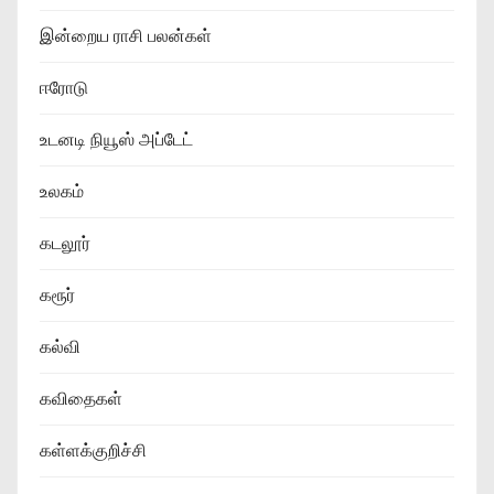
இன்றைய ராசி பலன்கள்
ஈரோடு
உடனடி நியூஸ் அப்டேட்
உலகம்
கடலூர்
கரூர்
கல்வி
கவிதைகள்
கள்ளக்குறிச்சி