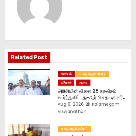
a
v
i
g
a
Related Post
t
அரசியல்
உடனடி நியூஸ் அப்டேட்
i
தமிழகம்
மதுரை
o
அரிசியின் விலை 25 சதவீதம்
உயர்ந்துவிட்டது-ஆர் பி உதயகுமார்..,
n
Aug 8, 2026
Kalamegam
Viswanathan
உடனடி நியூஸ் அப்டேட்