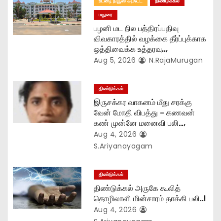
t
உடனடி நியூஸ் அப்டேட்
திண்டுக்கல்
மதுரை
i
பழனி மட நில பத்திரப்பதிவு
o
விவகாரத்தில் வழக்கை தீர்ப்புக்காக
ஒத்திவைக்க உத்தரவு..,
n
Aug 5, 2026
N.RajaMurugan
திண்டுக்கல்
இருசக்கர வாகனம் மீது சரக்கு
வேன் மோதி விபத்து – கணவன்
கண் முன்னே மனைவி பலி…,
Aug 4, 2026
S.Ariyanayagam
திண்டுக்கல்
திண்டுக்கல் அருகே கூலித்
தொழிலாளி மின்சாரம் தாக்கி பலி..!
Aug 4, 2026