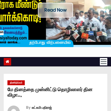
Read Now
திண்டுக்கல்
மே தினத்தை முன்னிட்டு தொழிலாளர் தின
விழா..,
By
லட்சுமி பதிராஜ்