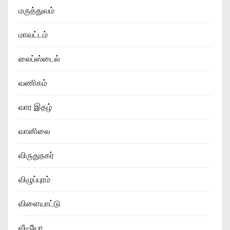
மருத்துவம்
மாவட்டம்
லைப்ஸ்டைல்
வணிகம்
வார இதழ்
வானிலை
விருதுநகர்
விழுப்புரம்
விளையாட்டு
வீடியோ