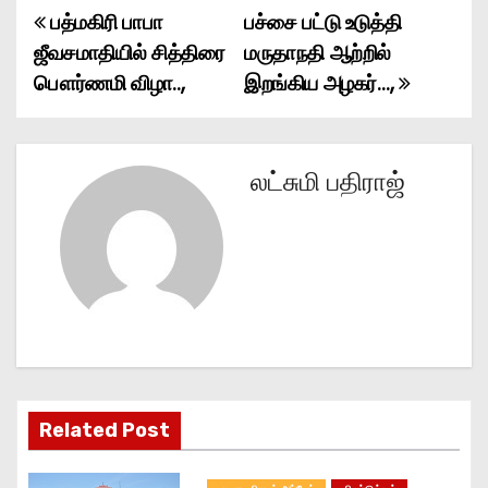
பத்மகிரி பாபா
பச்சை பட்டு உடுத்தி
P
ஜீவசமாதியில் சித்திரை
மருதாநதி ஆற்றில்
o
பௌர்ணமி விழா..,
இறங்கிய அழகர்…,
s
t
லட்சுமி பதிராஜ்
n
a
v
i
g
Related Post
a