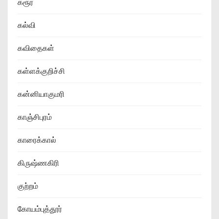
கரூர்
கல்வி
கவிதைகள்
கள்ளக்குறிச்சி
கன்னியாகுமரி
காஞ்சிபுரம்
காரைக்கால்
கிருஷ்ணகிரி
குற்றம்
கோயம்புத்தூர்