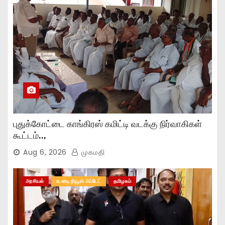
புதுக்கோட்டை காங்கிரஸ் கமிட்டி வடக்கு நிர்வாகிகள்
கூட்டம்..,
Aug 6, 2026
முகமதி
அரசியல்
உடனடி நியூஸ் அப்டேட்
தமிழகம்