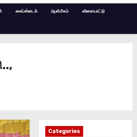
ள்
லைப்ஸ்டைல்
ஆன்மீகம்
விளையாட்டு
..,
Categories