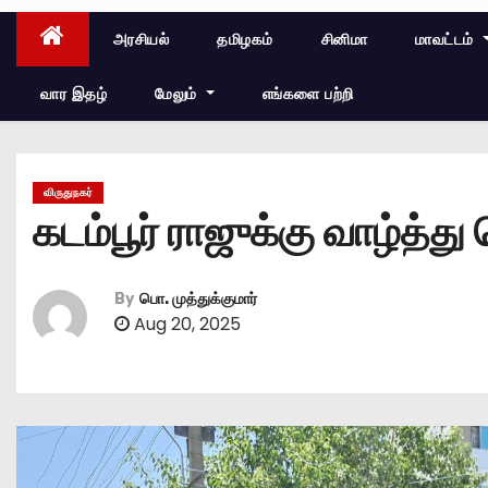
அரசியல்
தமிழகம்
சினிமா
மாவட்டம்
வார இதழ்
மேலும்
எங்களை பற்றி
விருதுநகர்
கடம்பூர் ராஜுக்கு வாழ்த்த
By
பொ. முத்துக்குமார்
Aug 20, 2025