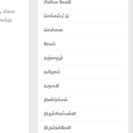
சினிமா கேலரி
்டி கிளை
செங்கல்பட்டு
கலந்து
சென்னை
சேலம்
தஞ்சாவூர்
தமிழகம்
தருமபுரி
திண்டுக்கல்
திருச்சிராப்பள்ளி
திருநெல்வேலி