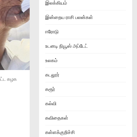
இலக்கியம்
இன்றைய ராசி பலன்கள்
ஈரோடு
உடனடி நியூஸ் அப்டேட்
உலகம்
கடலூர்
வட்ட கழக
கரூர்
கல்வி
கவிதைகள்
கள்ளக்குறிச்சி