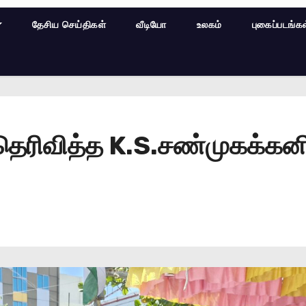
தேசிய செய்திகள்
வீடியோ
உலகம்
புகைப்படங்க
ு தெரிவித்த K.S.சண்முகக்கனி