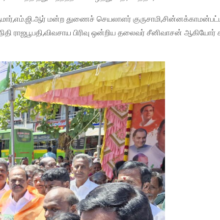
ுமார்,எம்.ஜி.ஆர் மன்ற துணைச் செயலாளர் குருசாமி,சின்னக்காமன்பட
ிநிதி ராஜபூபதி,விவசாய பிரிவு ஒன்றிய தலைவர் சீனிவாசன் ஆகியோர் 