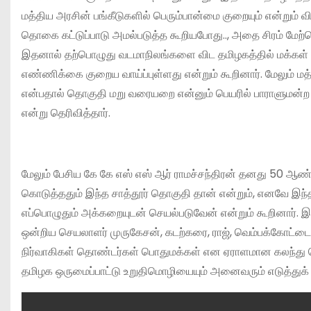
மத்திய அரசின் பங்கீடுகளில் பெரும்பான்மை குறையும் என்றும் வ
தொகை கட்டுப்பாடு அமல்படுத்த கூறியபோது.., அதை சிரம் மேற்கொ
இதனால் தற்பொழுது வடமாநிலங்களை விட தமிழகத்தில் மக்கள் 
எண்ணிக்கை குறைய வாய்ப்புள்ளது என்றும் கூறினார். மேலும் ம
என்பதால் தொகுதி மறு வரையறை என்னும் பெயரில் பாராளுமன்
என்று தெரிவித்தார்.
மேலும் பேசிய கே கே எஸ் எஸ் ஆர் ராமச்சந்திரன் தனது 50 ஆண
கொடுத்ததும் இந்த சாத்தூர் தொகுதி தான் என்றும், எனவே இந்த
எப்பொழுதும் அக்கறையுடன் செயல்படுவேன் என்றும் கூறினார். இந்ந
ஒன்றிய செயலாளர் முருகேசன், கடற்கரை, ராஜ், வெம்பக்கோட்ட
நிர்வாகிகள் தொண்டர்கள் பொதுமக்கள் என ஏராளமான கலந்து க
தமிழக ஒருமைப்பாட்டு உறுதிமொழியையும் அனைவரும் எடுத்துக