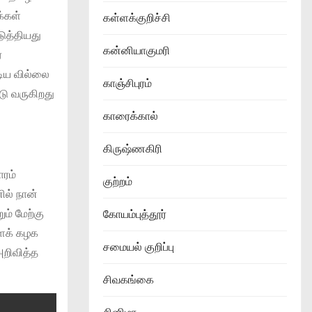
க்கள்
கள்ளக்குறிச்சி
டுத்தியது
கன்னியாகுமரி
்
டிய வில்லை
காஞ்சிபுரம்
ு வருகிறது
காரைக்கால்
கிருஷ்ணகிரி
ாரம்
குற்றம்
ில் நான்
ும் மேற்கு
கோயம்புத்தூர்
ளைக் கழக
சமையல் குறிப்பு
றிவித்த
சிவகங்கை