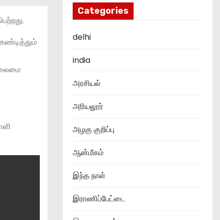
Categories
ெற்றது.
delhi
கண்டித்தும்
india
 தலைமை
அரசியல்
அரியலூர்
ணொளி
அழகு குறிப்பு
ஆன்மீகம்
இந்த நாள்
இராணிப்பேட்டை