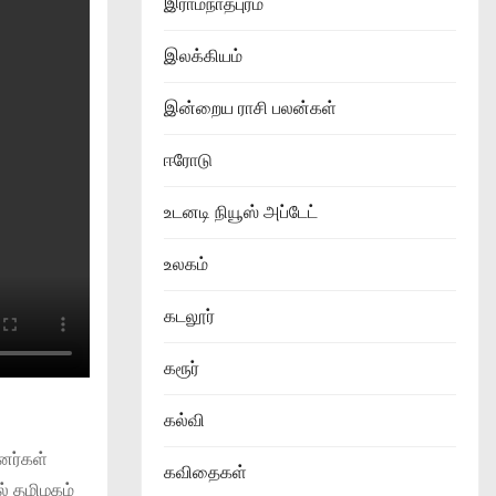
இராமநாதபுரம்
இலக்கியம்
இன்றைய ராசி பலன்கள்
ஈரோடு
உடனடி நியூஸ் அப்டேட்
உலகம்
கடலூர்
கரூர்
கல்வி
னர்கள்
கவிதைகள்
் தமிழகம்