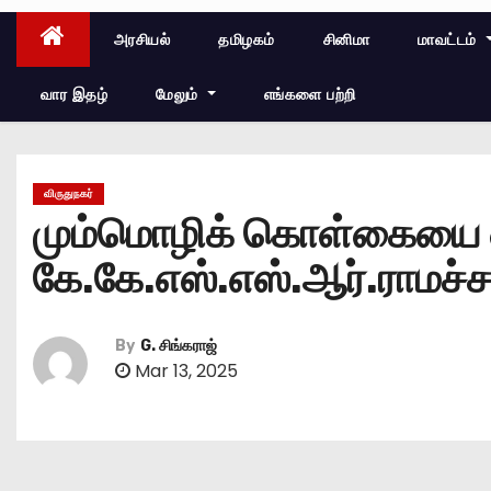
அரசியல்
தமிழகம்
சினிமா
மாவட்டம்
வார இதழ்
மேலும்
எங்களை பற்றி
விருதுநகர்
மும்மொழிக் கொள்கையை எதி
கே.கே.எஸ்.எஸ்.ஆர்.ராமச்ச
By
G. சிங்கராஜ்
Mar 13, 2025