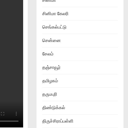
சினிமா
சினிமா கேலரி
செங்கல்பட்டு
சென்னை
சேலம்
தஞ்சாவூர்
தமிழகம்
தருமபுரி
திண்டுக்கல்
திருச்சிராப்பள்ளி