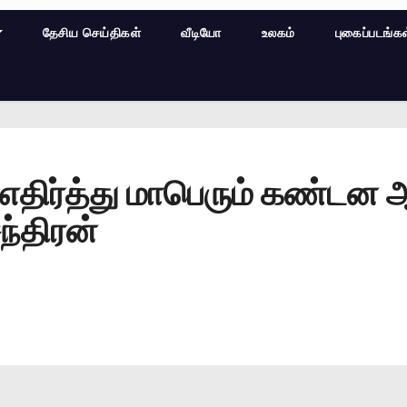
தேசிய செய்திகள்
வீடியோ
உலகம்
புகைப்படங்க
ர்த்து மாபெரும் கண்டன ஆர்
ந்திரன்