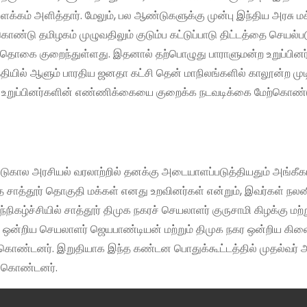
ிளக்கம் அளித்தார். மேலும், பல ஆண்டுகளுக்கு முன்பு இந்திய அரசு ம
ண்டு தமிழகம் முழுவதிலும் குடும்ப கட்டுப்பாடு திட்டத்தை செயல்ப
தொகை குறைந்துள்ளது. இதனால் தற்பொழுது பாராளுமன்ற உறுப்பினர
த்தியில் ஆளும் பாரதிய ஜனதா கட்சி தென் மாநிலங்களில் காலூன்ற மு
ற உறுப்பினர்களின் எண்ணிக்கையை குறைக்க நடவடிக்கை மேற்கொண்ட
்டுகால அரசியல் வரலாற்றில் தனக்கு அடையாளப்படுத்தியதும் அங்கீக
 சாத்தூர் தொகுதி மக்கள் எனது உறவினர்கள் என்றும், இவர்கள் நலன
ிகழ்ச்சியில் சாத்தூர் திமுக நகரச் செயலாளர் குருசாமி கிழக்கு மற்ற
ை ஒன்றிய செயலாளர் ஜெயபாண்டியன் மற்றும் திமுக நகர ஒன்றிய கி
ொண்டனர். இறுதியாக இந்த கண்டன பொதுக்கூட்டத்தில் முதல்வர் அ
் கொண்டனர்.