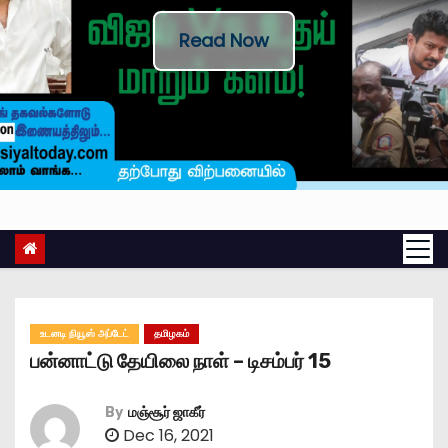
Read Now
உடனடி நியூஸ் அப்டேட்
தமிழகம்
பன்னாட்டு தேயிலை நாள் – டிசம்பர் 15
By
மஞ்சூர் ஜாகீர்
Dec 16, 2021