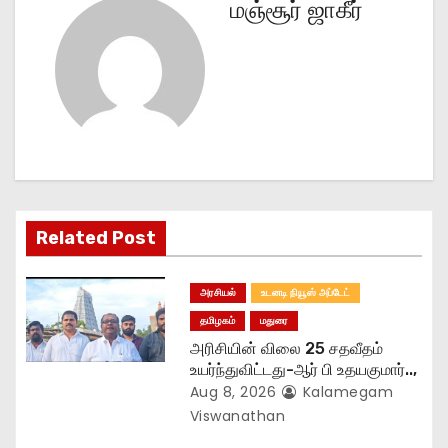
மஞ்சூர் ஜாகீர்
n
a
v
i
g
Related Post
a
t
அரசியல்
உடனடி நியூஸ் அப்டேட்
தமிழகம்
மதுரை
i
அரிசியின் விலை 25 சதவீதம்
o
உயர்ந்துவிட்டது-ஆர் பி உதயகுமார்..,
Aug 8, 2026
Kalamegam
n
Viswanathan