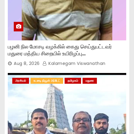
பழனி நில மோசடி வழக்கில் கைது செய்துபட்டவர்
மதுரை மத்திய சிறையில் உயிரிழப்பு…
Aug 8, 2026
Kalamegam Viswanathan
அரசியல்
உடனடி நியூஸ் அப்டேட்
தமிழகம்
மதுரை