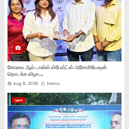
கோவை ஆல் டான்ஸ் ஸ்போர்ட்ஸ் அசோசியேஷன்
தொடக்க விழா..,
Aug 8, 2026
Seenu
மதுரை