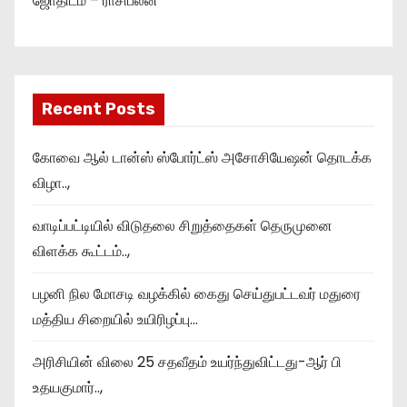
ஜோதிடம் – ராசிபலன்
Recent Posts
கோவை ஆல் டான்ஸ் ஸ்போர்ட்ஸ் அசோசியேஷன் தொடக்க
விழா..,
வாடிப்பட்டியில் விடுதலை சிறுத்தைகள் தெருமுனை
விளக்க கூட்டம்..,
பழனி நில மோசடி வழக்கில் கைது செய்துபட்டவர் மதுரை
மத்திய சிறையில் உயிரிழப்பு…
அரிசியின் விலை 25 சதவீதம் உயர்ந்துவிட்டது-ஆர் பி
உதயகுமார்..,