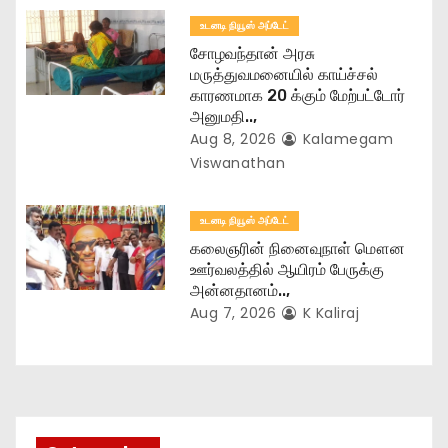
உடனடி நியூஸ் அப்டேட்
சோழவந்தான் அரசு
மருத்துவமனையில் காய்ச்சல்
காரணமாக 20 க்கும் மேற்பட்டோர்
அனுமதி..,
Aug 8, 2026
Kalamegam
Viswanathan
உடனடி நியூஸ் அப்டேட்
கலைஞரின் நினைவுநாள் மௌன
ஊர்வலத்தில் ஆயிரம் பேருக்கு
அன்னதானம்..,
Aug 7, 2026
K Kaliraj