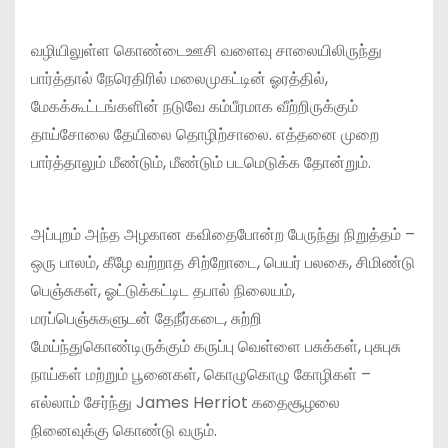
வழியிலுள்ள கொண்டைஊசி வளைவு சாலையிலிருந்து
பார்த்தால் நேரெதிரில் மலைமுகட்டின் ஓரத்தில்,
மேகக்கூட்டங்களின் நடுவே கம்பீரமாக வீற்றிருக்கும்
தாய்சோலை தேயிலை தொழிற்சாலை. எத்தனை முறை
பார்த்தாலும் மீண்டும், மீண்டும் படமெடுக்க தோன்றும்.
அப்புறம் அந்த அழகான கவிதைபோன்ற பேருந்து நிறுத்தம் –
ஒரு பாலம், கீழே வற்றாத சிற்றோடை, பெயர் பலகை, சிமிண்டு
பெஞ்சுகள், ஓட்டுக்கட்டிட தபால் நிலையம்,
மரப்பெஞ்சுகளுடன் தேநீர்கடை, சுற்றி
மேய்ந்துகொண்டிருக்கும் கருப்பு வெள்ளை பசுக்கள், புசுபுசு
நாய்கள் மற்றும் பூனைகள், கொழுகொழு கோழிகள் –
எல்லாம் சேர்ந்து James Herriot கதைசூழலை
நினைவுக்கு கொண்டு வரும்.