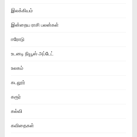
இலக்கியம்
இன்றைய ராசி பலன்கள்
ஈரோடு
உடனடி நியூஸ் அப்டேட்
உலகம்
கடலூர்
கரூர்
கல்வி
கவிதைகள்