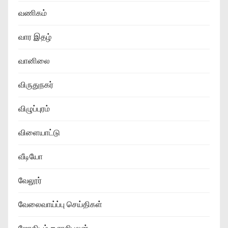
வணிகம்
வார இதழ்
வானிலை
விருதுநகர்
விழுப்புரம்
விளையாட்டு
வீடியோ
வேலூர்
வேலைவாய்ப்பு செய்திகள்