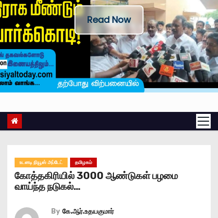
Read Now
உடனடி நியூஸ் அப்டேட்
தமிழகம்
கோத்தகிரியில் 3000 ஆண்டுகள் பழமை
வாய்ந்த நடுகல்…
By
கே.ஆர்.உதயகுமார்