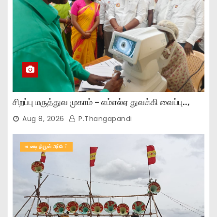
சிறப்பு மருத்துவ முகாம் – எம்எல்ஏ துவக்கி வைப்பு..,
Aug 8, 2026
P.Thangapandi
உடனடி நியூஸ் அப்டேட்