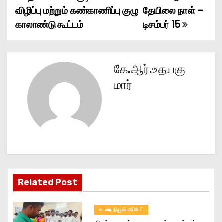
P
விழிப்பு மற்றும் கண்காணிப்பு குழு
தேயிலை நாள் –
o
காலாண்டு கூட்டம்
டிசம்பர் 15
s
t
கே.ஆர்.உதயகு
n
மார்
a
v
i
g
Related Post
a
t
உடனடி நியூஸ் அப்டேட்