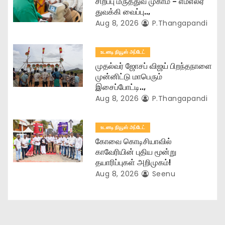
சிறப்பு மருத்துவ முகாம் – எம்எல்ஏ
i
துவக்கி வைப்பு..,
Aug 8, 2026
P.Thangapandi
o
n
உடனடி நியூஸ் அப்டேட்
முதல்வர் ஜோசப் விஜய் பிறந்தநாளை
முன்னிட்டு மாபெரும்
இசைப்போட்டி..,
Aug 8, 2026
P.Thangapandi
உடனடி நியூஸ் அப்டேட்
கோவை கொடிசியாவில்
காவேரியின் புதிய மூன்று
தயாரிப்புகள் அறிமுகம்!
Aug 8, 2026
Seenu