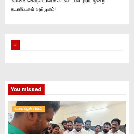
கோவை கொடிசியாவில் காவேரியின் புதிய மூன்று
தயாரிப்புகள் அறிமுகம்!
–
You missed
உடனடி நியூஸ் அப்டேட்