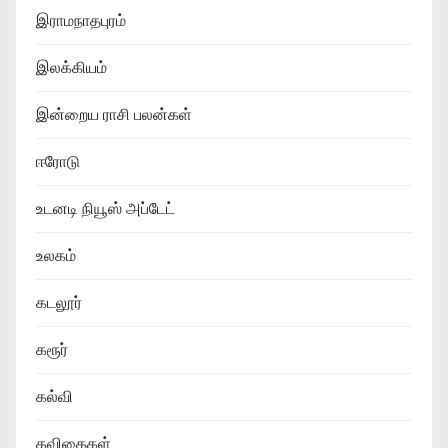
இராமநாதபுரம்
இலக்கியம்
இன்றைய ராசி பலன்கள்
ஈரோடு
உடனடி நியூஸ் அப்டேட்
உலகம்
கடலூர்
கரூர்
கல்வி
கவிதைகள்