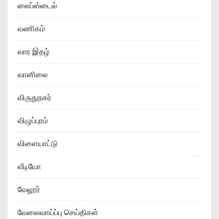
லைப்ஸ்டைல்
வணிகம்
வார இதழ்
வானிலை
விருதுநகர்
விழுப்புரம்
விளையாட்டு
வீடியோ
வேலூர்
வேலைவாய்ப்பு செய்திகள்