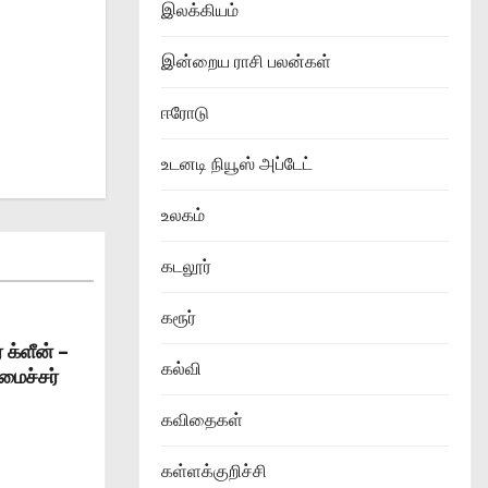
இலக்கியம்
இன்றைய ராசி பலன்கள்
ஈரோடு
உடனடி நியூஸ் அப்டேட்
உலகம்
கடலூர்
கரூர்
 க்ளீன் –
கல்வி
அமைச்சர்
கவிதைகள்
கள்ளக்குறிச்சி