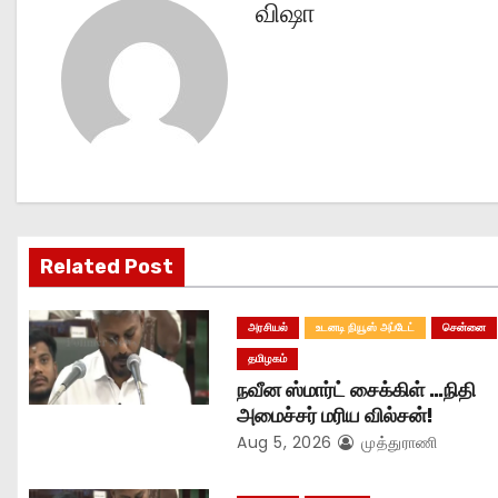
விஷா
t
n
a
v
i
g
Related Post
a
அரசியல்
உடனடி நியூஸ் அப்டேட்
சென்னை
t
தமிழகம்
நவீன ஸ்மார்ட் சைக்கிள் …நிதி
i
அமைச்சர் மரிய வில்சன்!
o
Aug 5, 2026
முத்துராணி
n