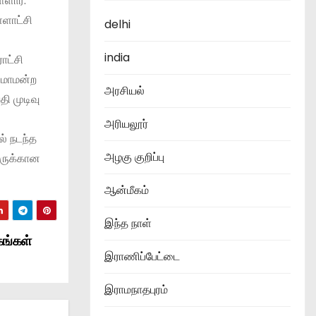
்ளார்.
்ளாட்சி
delhi
india
ாட்சி
த மாமன்ற
அரசியல்
ி முடிவு
அரியலூர்
ல் நடந்த
அழகு குறிப்பு
யருக்கான
ஆன்மீகம்
இந்த நாள்
கங்கள்
இராணிப்பேட்டை
இராமநாதபுரம்