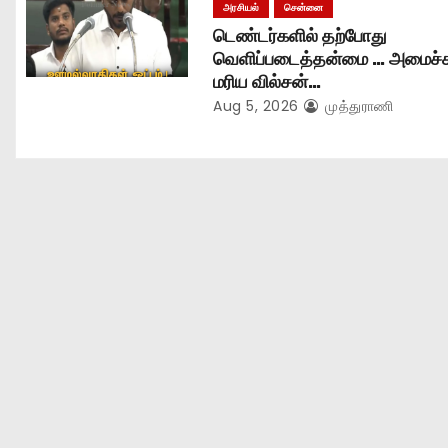
அரசியல்
சென்னை
டெண்டர்களில் தற்போது
வெளிப்படைத்தன்மை … அமைச்ச
மரிய வில்சன்…
Aug 5, 2026
முத்துராணி