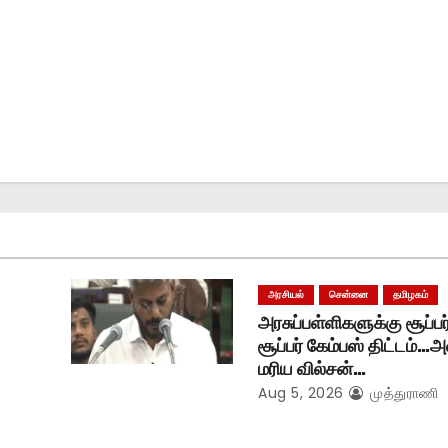
அரசியல்
சென்னை
தமிழகம்
அரசுப்பள்ளிகளுக்கு சூப்பர்
சூப்பர் கேம்பஸ் திட்டம்…
மரிய வில்சன்…
Aug 5, 2026
முத்துராணி