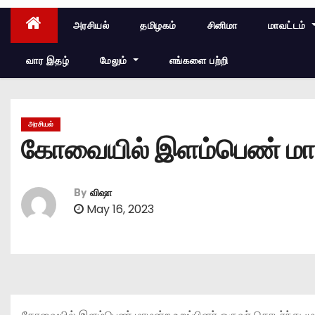
அரசியல்
தமிழகம்
சினிமா
மாவட்டம்
வார இதழ்
மேலும்
எங்களை பற்றி
அரசியல்
கோவையில் இளம்பெண் மாமன்
By
விஷா
May 16, 2023