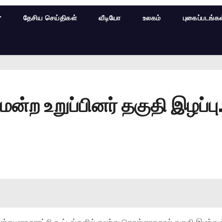
தேசிய செய்திகள்
வீடியோ
உலகம்
புகைப்படங்க
ற உறுப்பினர் தகுதி இழப்பு.