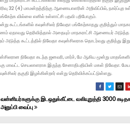
்று மாநகராட்சி கூட்டங்களில் கலந்து கொள்ளாததால் தகுதி இழந்துள
 பிரிவு 32 (4) மாமன்றத்திற்கு ஆணையாளரின் அறிவிப்பில், நகர்ப்புற உள
் பங்கேற்க வில்லை எனில் உள்ளாட்சி பதவி பறிபோகும்.
மூன்று கூட்டங்களில் கவுன்சிலர் நிவேதா பங்கேற்காதது குறித்தும் மாநகர
ா காரணம் ஏதாவது தெரிவித்தால் அதையும் மாநகராட்சி ஆணையர் அடுத்
றம் அடுத்த கூட்டத்தில் நிவேதா கவுன்சிலராக தொடர்வது குறித்து இறுத
ன்சிலரான நிவேதா கடந்த ஜனவரி, மார்ச், மே ஆகிய மூன்று மாதங்களி
க்கு மாவட்ட செயலாளராக இருந்த சேனாதிபதியின் மகள் நிவேதா. மே
ுன்சிலர் தகுதி இழக்கின்றார் என்று தெரிவிக்கப்பட்டுள்ளது.
வன்னியர்களுக்கு இடஒதுக்கீட்டை வலியுறுத்தி 3000 கடித
அனுப்பி வைப்பு