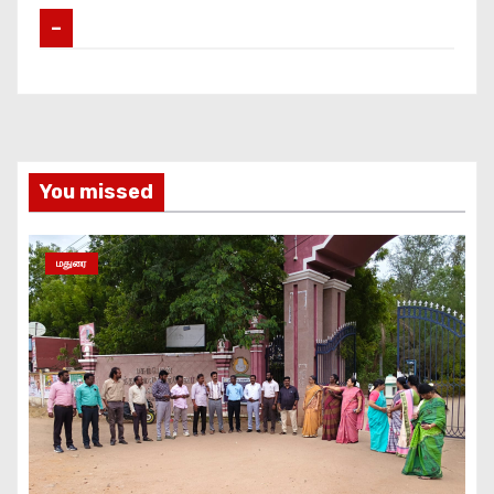
–
You missed
மதுரை