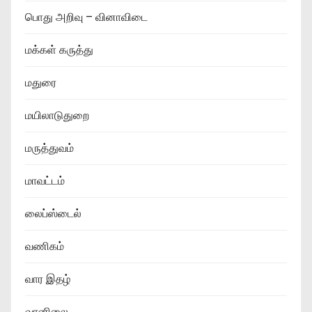
பொது அறிவு – வினாவிடை
மக்கள் கருத்து
மதுரை
மயிலாடுதுறை
மருத்துவம்
மாவட்டம்
லைப்ஸ்டைல்
வணிகம்
வார இதழ்
வானிலை