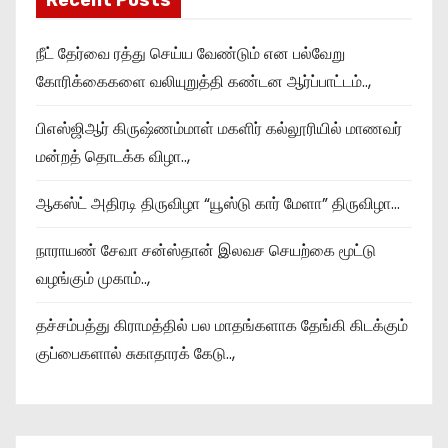
Recent Posts
நீட் தேர்வை ரத்து செய்ய வேண்டும் என பல்வேறு
கோரிக்கைகளை வலியுறுத்தி கண்டன ஆர்ப்பாட்டம்..,
பிஎஸ்ஜிஆர் கிருஷ்ணம்மாள் மகளிர் கல்லூரியில் மாணவர்
மன்றத் தொடக்க விழா..,
ஆகஸ்ட் அதிரடி திருவிழா “யூஸ்டு கார் மேளா” திருவிழா…
நாராயண் சேவா சன்ஸ்தான் இலவச செயற்கை மூட்டு
வழங்கும் முகாம்..,
தச்சம்பத்து கிராமத்தில் பல மாதங்களாக தேங்கி கிடக்கும்
குப்பைகளால் சுகாதாரக் கேடு..,