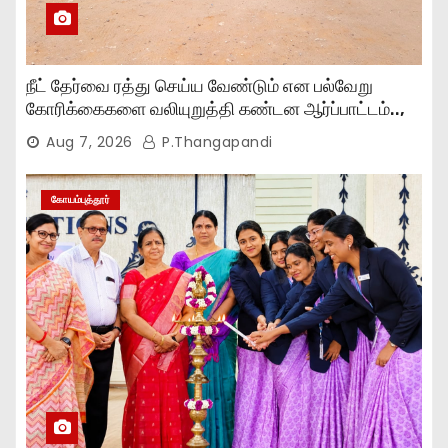
நீட் தேர்வை ரத்து செய்ய வேண்டும் என பல்வேறு
கோரிக்கைகளை வலியுறுத்தி கண்டன ஆர்ப்பாட்டம்..,
Aug 7, 2026
P.Thangapandi
கோயம்புத்தூர்