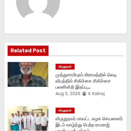
v
i
g
a
Related Post
t
விருதுநகர்
i
முத்துசாமிபுரம் கிராமத்தில் வெடி
o
விபத்தில் சிகிச்சை சிகிச்சை
பலனின்றி இறப்பு..,
n
Aug 5, 2026
K Kaliraj
விருதுநகர்
விருதுநகர் மாவட்ட கழக செயலாளர்
இடம் வாழ்த்து பெற்ற ராமராஜ்
பாண்டியன் மற்றும்