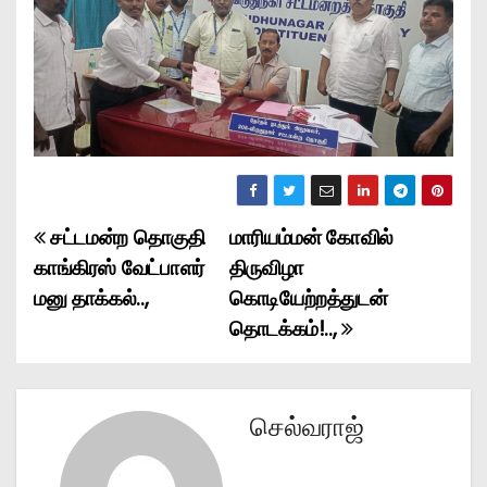
சட்டமன்ற தொகுதி
மாரியம்மன் கோவில்
P
காங்கிரஸ் வேட்பாளர்
திருவிழா
o
மனு தாக்கல்..,
கொடியேற்றத்துடன்
தொடக்கம்!..,
s
t
n
செல்வராஜ்
a