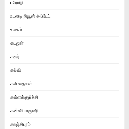
ஈரோடு
உடனடி நியூஸ் அப்டேட்
உலகம்
கடலூர்
கரூர்
கல்வி
கவிதைகள்
கள்ளக்குறிச்சி
கன்னியாகுமரி
காஞ்சிபுரம்