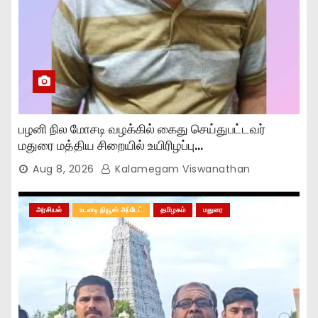
பழனி நில மோசடி வழக்கில் கைது செய்துபட்டவர்
மதுரை மத்திய சிறையில் உயிரிழப்பு…
Aug 8, 2026
Kalamegam Viswanathan
அரசியல்
உடனடி நியூஸ் அப்டேட்
தமிழகம்
மதுரை