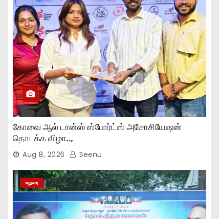
கோவை ஆல் டான்ஸ் ஸ்போர்ட்ஸ் அசோசியேஷன்
தொடக்க விழா..,
Aug 8, 2026
Seenu
மதுரை