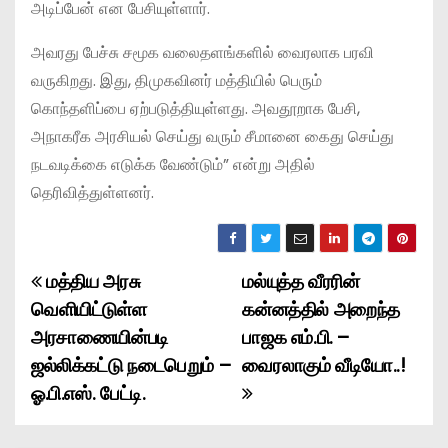
அடிப்பேன் என பேசியுள்ளார்.
அவரது பேச்சு சமூக வலைதளங்களில் வைரலாக பரவி
வருகிறது. இது, திமுகவினர் மத்தியில் பெரும்
கொந்தளிப்பை ஏற்படுத்தியுள்ளது. அவதூறாக பேசி,
அநாகரீக அரசியல் செய்து வரும் சீமானை கைது செய்து
நடவடிக்கை எடுக்க வேண்டும்” என்று அதில்
தெரிவித்துள்ளனர்.
மத்திய அரசு
மல்யுத்த வீரரின்
P
வெளியிட்டுள்ள
கன்னத்தில் அறைந்த
o
அரசாணையின்படி
பாஜக எம்.பி. –
ஜல்லிக்கட்டு நடைபெறும் –
வைரலாகும் வீடியோ..!
s
ஓ.பி.எஸ். பேட்டி.
t