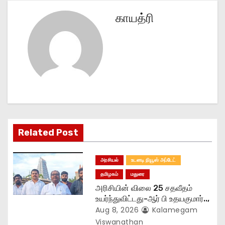
n
காயத்ரி
a
v
i
g
a
t
Related Post
i
அரசியல்
உடனடி நியூஸ் அப்டேட்
o
தமிழகம்
மதுரை
அரிசியின் விலை 25 சதவீதம்
n
உயர்ந்துவிட்டது-ஆர் பி உதயகுமார்..,
Aug 8, 2026
Kalamegam
Viswanathan