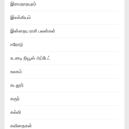
இராமநாதபுரம்
இலக்கியம்
இன்றைய ராசி பலன்கள்
ஈரோடு
உடனடி நியூஸ் அப்டேட்
உலகம்
கடலூர்
கரூர்
கல்வி
கவிதைகள்