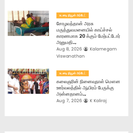
உடனடி நியூஸ் அப்டேட்
சோழவந்தான் அரசு
மருத்துவமனையில் காய்ச்சல்
காரணமாக 20 க்கும் மேற்பட்டோர்
அனுமதி..,
Aug 8, 2026
Kalamegam
Viswanathan
உடனடி நியூஸ் அப்டேட்
கலைஞரின் நினைவுநாள் மௌன
ஊர்வலத்தில் ஆயிரம் பேருக்கு
அன்னதானம்..,
Aug 7, 2026
K Kaliraj