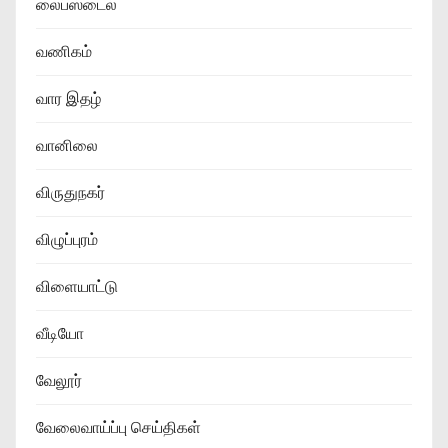
லைப்ஸ்டைல்
வணிகம்
வார இதழ்
வானிலை
விருதுநகர்
விழுப்புரம்
விளையாட்டு
வீடியோ
வேலூர்
வேலைவாய்ப்பு செய்திகள்