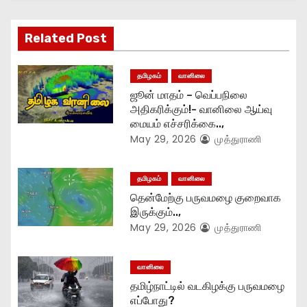
i
g
Related Post
a
தமிழகம்
வானிலை
t
ஜூன் மாதம் – வெப்பநிலை
அதிகரிக்கும்!- வானிலை ஆய்வு
i
மையம் எச்சரிக்கை..,
May 29, 2026
முத்துராணி
o
n
தமிழகம்
வானிலை
தென்மேற்கு பருவமழை குறைவாக
இருக்கும்..,
May 29, 2026
முத்துராணி
வானிலை
தமிழ்நாட்டில் வடகிழக்கு பருவமழை
எப்போது?