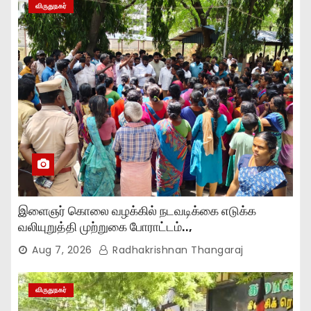
விருதுநகர்
இளைஞர் கொலை வழக்கில் நடவடிக்கை எடுக்க
வலியுறுத்தி முற்றுகை போராட்டம்..,
Aug 7, 2026
Radhakrishnan Thangaraj
விருதுநகர்