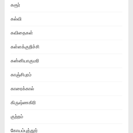
கரூர்
கல்வி
கவிதைகள்
கள்ளக்குறிச்சி
கன்னியாகுமரி
காஞ்சிபுரம்
காரைக்கால்
கிருஷ்ணகிரி
குற்றம்
கோயம்புத்தூர்