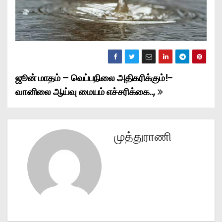
ஜூன் மாதம் – வெப்பநிலை அதிகரிக்கும்!-
P
வானிலை ஆய்வு மையம் எச்சரிக்கை..,
o
s
முத்துராணி
t
n
a
v