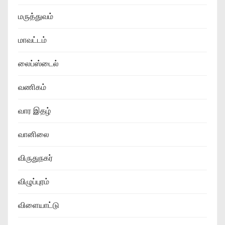
மருத்துவம்
மாவட்டம்
லைப்ஸ்டைல்
வணிகம்
வார இதழ்
வானிலை
விருதுநகர்
விழுப்புரம்
விளையாட்டு