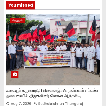
You missed
விருதுநகர்
கலைஞர் கருணாநிதி நினைவஞ்சலி முன்னாள் எம்எல்ஏ
தலைமையில் திமுகவினர் மௌன அஞ்சலி..,
Aug 7, 2026
Radhakrishnan Thangaraj