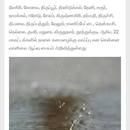
நீலகிரி, கோவை, திருப்பூர், திண்டுக்கல், தேனி, கரூர்,
நாமக்கல், ஈரோடு, சேலம், கிருஷ்ணகிரி, தர்மபுரி, திருச்சி,
தி.மலை, திருப்பத்தூர், வேலூர், ராணிப்பேட்டை, தென்காசி,
நெல்லை, குமரி, மதுரை, விருதுநகர், தூத்துக்குடி ஆகிய 22
மாவட்டங்களில் நாளை கனமழைக்கு வாய்ப்பு என சென்னை
வானிலை ஆய்வு மையம் அறிவித்துள்ளது.