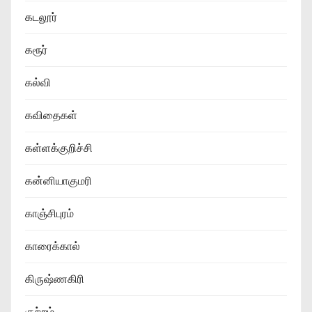
கடலூர்
கரூர்
கல்வி
கவிதைகள்
கள்ளக்குறிச்சி
கன்னியாகுமரி
காஞ்சிபுரம்
காரைக்கால்
கிருஷ்ணகிரி
குற்றம்