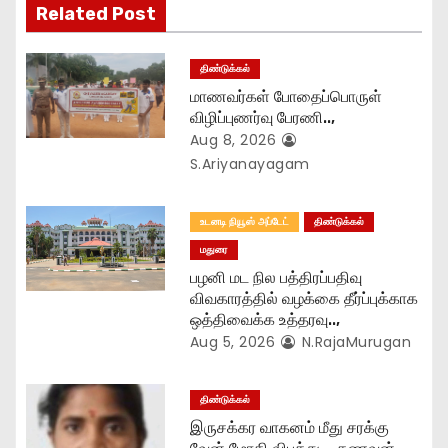
Related Post
a
t
திண்டுக்கல்
மாணவர்கள் போதைப்பொருள்
i
விழிப்புணர்வு பேரணி..,
Aug 8, 2026
o
S.Ariyanayagam
n
உடனடி நியூஸ் அப்டேட்
திண்டுக்கல்
மதுரை
பழனி மட நில பத்திரப்பதிவு
விவகாரத்தில் வழக்கை தீர்ப்புக்காக
ஒத்திவைக்க உத்தரவு..,
Aug 5, 2026
N.RajaMurugan
திண்டுக்கல்
இருசக்கர வாகனம் மீது சரக்கு