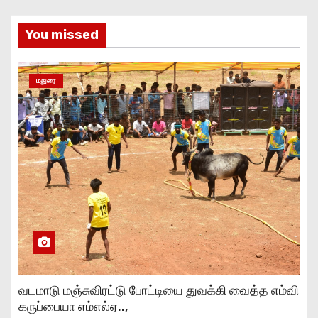
You missed
மதுரை
வடமாடு மஞ்சுவிரட்டு போட்டியை துவக்கி வைத்த எம்வி
கருப்பையா எம்எல்ஏ..,