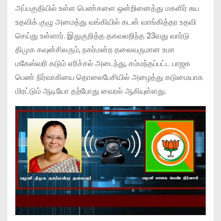
அப்பகுதியில் உள்ள பெண்களை ஒன்றினைத்து மகளிர் சுய
உதவிக் குழு அமைத்து வங்கியில் கடன் வாங்கித்தர உதவி
செய்து உள்ளார். இதுகுறித்த தகவலறிந்த 23வது வார்டு
திமுக கவுன்சிலரும், நகர்மன்ற தலைவருமான உமா
மகேஸ்வரி கடும் எரிச்சல் அடைந்து, சம்மந்தப்பட்ட பாஜக
பெண் நிர்வாகியை தொலைபேசியில் அழைத்து கடுமையாக
மிரட்டும் ஆடியோ தற்போது வைரல் ஆகியுள்ளது.