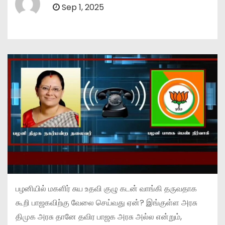
Sep 1, 2025
பழனியில் மகளிர் சுய உதவி குழு கடன் வாங்கி தருவதாக
கூறி பாஜகவிற்கு வேலை செய்வது ஏன்? இங்குள்ள அரசு
திமுக அரசு தானே தவிர பாஜக அரசு அல்ல என்றும்,