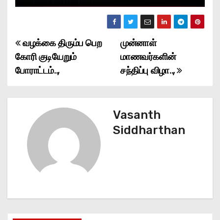
வழக்கை திரும்ப பெற
முன்னாள்
P
கோரி குடியேறும்
மாணவர்களின்
o
போராட்டம்..,
சந்திப்பு விழா..,
s
t
Vasanth
n
Siddharthan
a
v
i
g