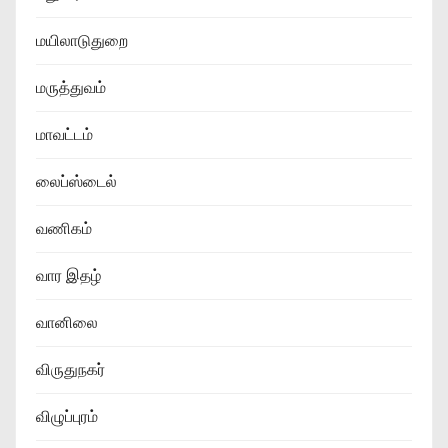
மயிலாடுதுறை
மருத்துவம்
மாவட்டம்
லைப்ஸ்டைல்
வணிகம்
வார இதழ்
வானிலை
விருதுநகர்
விழுப்புரம்