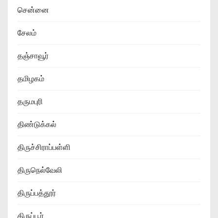
சென்னை
சேலம்
தஞ்சாவூர்
தமிழகம்
தருமபுரி
திண்டுக்கல்
திருச்சிராப்பள்ளி
திருநெல்வேலி
திருப்பத்தூர்
திருப்பூர்