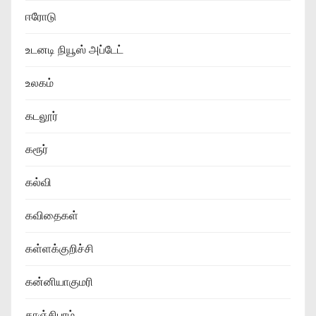
ஈரோடு
உடனடி நியூஸ் அப்டேட்
உலகம்
கடலூர்
கரூர்
கல்வி
கவிதைகள்
கள்ளக்குறிச்சி
கன்னியாகுமரி
காஞ்சிபுரம்