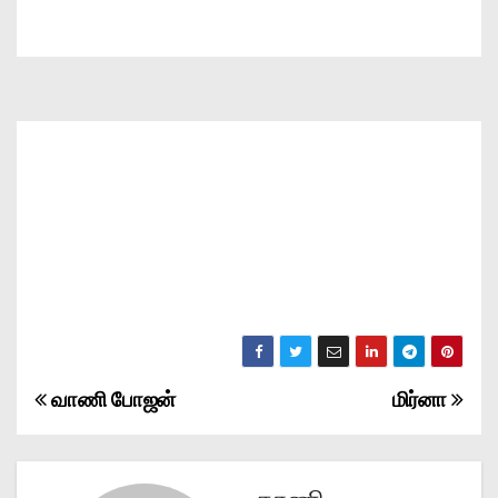
வாணி போஜன்
மிர்னா
P
o