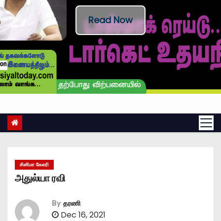
Read Now
சினிமா கேலரி
அதுல்யா ரவி
By
தரணி
Dec 16, 2021