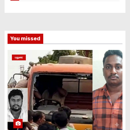
You missed
மதுரை