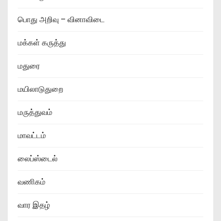
பொது அறிவு – வினாவிடை
மக்கள் கருத்து
மதுரை
மயிலாடுதுறை
மருத்துவம்
மாவட்டம்
லைப்ஸ்டைல்
வணிகம்
வார இதழ்