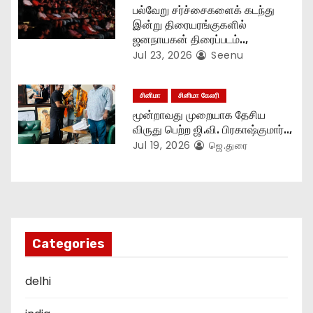
n
பல்வேறு சர்ச்சைகளைக் கடந்து
இன்று திரையரங்குகளில்
ஜனநாயகன் திரைப்படம்..,
Jul 23, 2026
Seenu
சினிமா
சினிமா கேலரி
மூன்றாவது முறையாக தேசிய
விருது பெற்ற ஜி.வி. பிரகாஷ்குமார்..,
Jul 19, 2026
ஜெ.துரை
Categories
delhi