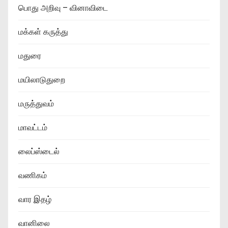
பொது அறிவு – வினாவிடை
மக்கள் கருத்து
மதுரை
மயிலாடுதுறை
மருத்துவம்
மாவட்டம்
லைப்ஸ்டைல்
வணிகம்
வார இதழ்
வானிலை