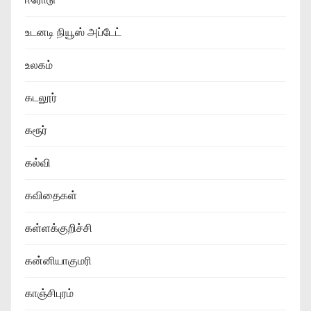
உடனடி நியூஸ் அப்டேட்
உலகம்
கடலூர்
கரூர்
கல்வி
கவிதைகள்
கள்ளக்குறிச்சி
கன்னியாகுமரி
காஞ்சிபுரம்