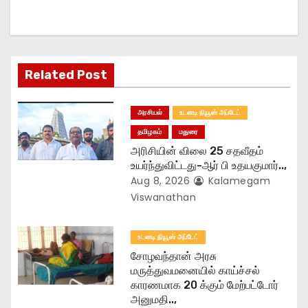
i
g
a
Related Post
t
அரசியல்
உடனடி நியூஸ் அப்டேட்
i
தமிழகம்
மதுரை
o
அரிசியின் விலை 25 சதவீதம்
உயர்ந்துவிட்டது-ஆர் பி உதயகுமார்..,
n
Aug 8, 2026
Kalamegam
Viswanathan
உடனடி நியூஸ் அப்டேட்
சோழவந்தான் அரசு
மருத்துவமனையில் காய்ச்சல்
காரணமாக 20 க்கும் மேற்பட்டோர்
அனுமதி..,