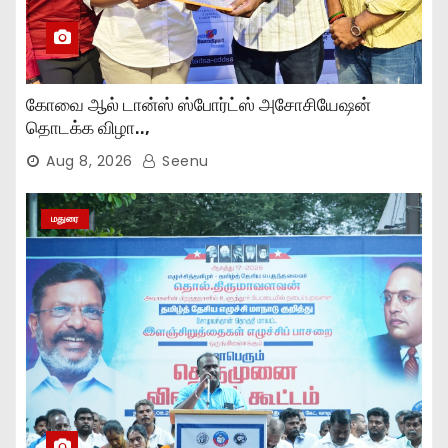
கோவை ஆல் டான்ஸ் ஸ்போர்ட்ஸ் அசோசியேஷன்
தொடக்க விழா..,
Aug 8, 2026
Seenu
மதுரை