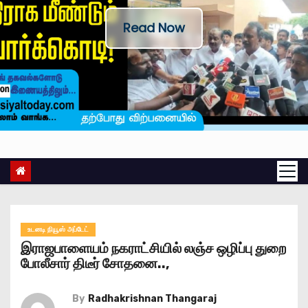
Read Now
உடனடி நியூஸ் அப்டேட்
இராஜபாளையம் நகராட்சியில் லஞ்ச ஒழிப்பு துறை
போலீசார் திடீர் சோதனை..,
By
Radhakrishnan Thangaraj