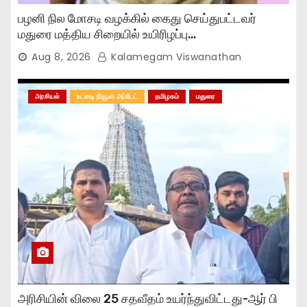
பழனி நில மோசடி வழக்கில் கைது செய்துபட்டவர்
மதுரை மத்திய சிறையில் உயிரிழப்பு…
Aug 8, 2026
Kalamegam Viswanathan
அரசியல்
உடனடி நியூஸ் அப்டேட்
தமிழகம்
மதுரை
அரிசியின் விலை 25 சதவீதம் உயர்ந்துவிட்டது-ஆர் பி