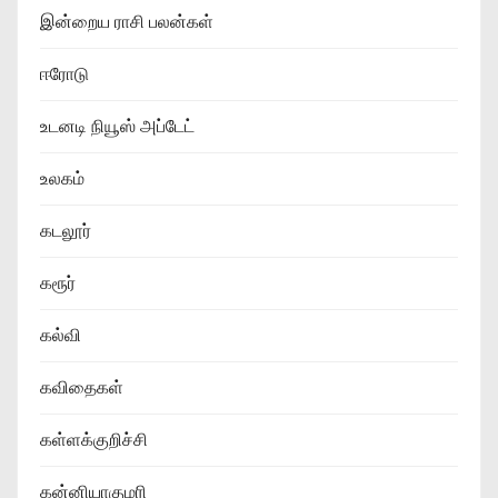
இன்றைய ராசி பலன்கள்
ஈரோடு
உடனடி நியூஸ் அப்டேட்
உலகம்
கடலூர்
கரூர்
கல்வி
கவிதைகள்
கள்ளக்குறிச்சி
கன்னியாகுமரி