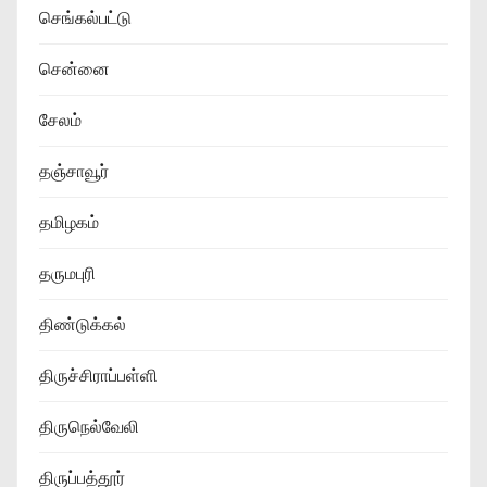
செங்கல்பட்டு
சென்னை
சேலம்
தஞ்சாவூர்
தமிழகம்
தருமபுரி
திண்டுக்கல்
திருச்சிராப்பள்ளி
திருநெல்வேலி
திருப்பத்தூர்