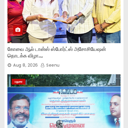
கோவை ஆல் டான்ஸ் ஸ்போர்ட்ஸ் அசோசியேஷன்
தொடக்க விழா..,
Aug 8, 2026
Seenu
மதுரை