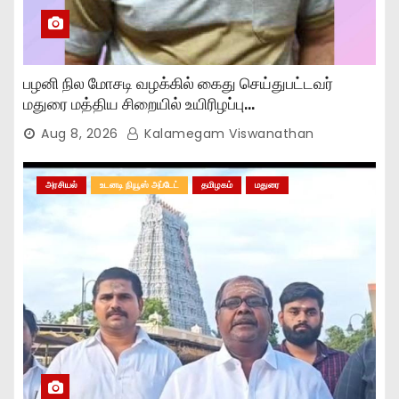
பழனி நில மோசடி வழக்கில் கைது செய்துபட்டவர்
மதுரை மத்திய சிறையில் உயிரிழப்பு…
Aug 8, 2026
Kalamegam Viswanathan
அரசியல்
உடனடி நியூஸ் அப்டேட்
தமிழகம்
மதுரை