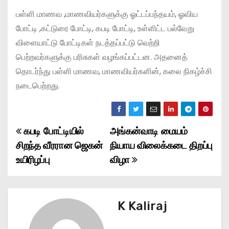
பள்ளி மாணவ ,மாணவியர்களுக்கு ஓட்டப்பந்தயம், ஓவிய
போட்டி ,கட்டுரை போட்டி, கபடி போட்டி, உள்ளிட்ட பல்வேறு
விளையாட்டு போட்டிகள் நடத்தப்பட்டு வெற்றி
பெற்றவர்களுக்கு பரிசுகள் வழங்கப்பட்டன. அதனைத்
தொடர்ந்து பள்ளி மாணவ, மாணவியர்களின், கலை நிகழ்ச்சி
நடைபெற்றது.
கபடி போட்டியில்
அங்கன்வாடி மையம்
P
சிறந்த வீரரான ஜெகன்
நியாய விலைக்கடை திறப்பு
o
உயிரிழப்பு
விழா
s
t
K Kaliraj
n