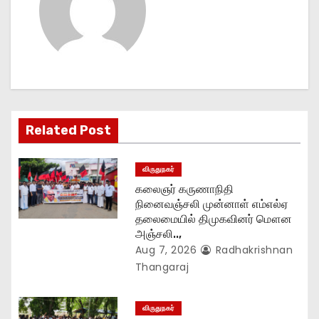
a
v
i
g
Related Post
a
t
விருதுநகர்
கலைஞர் கருணாநிதி
i
நினைவஞ்சலி முன்னாள் எம்எல்ஏ
தலைமையில் திமுகவினர் மௌன
o
அஞ்சலி..,
Aug 7, 2026
Radhakrishnan
n
Thangaraj
விருதுநகர்