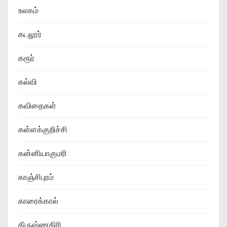
உலகம்
கடலூர்
கரூர்
கல்வி
கவிதைகள்
கள்ளக்குறிச்சி
கன்னியாகுமரி
காஞ்சிபுரம்
காரைக்கால்
கிருஷ்ணகிரி