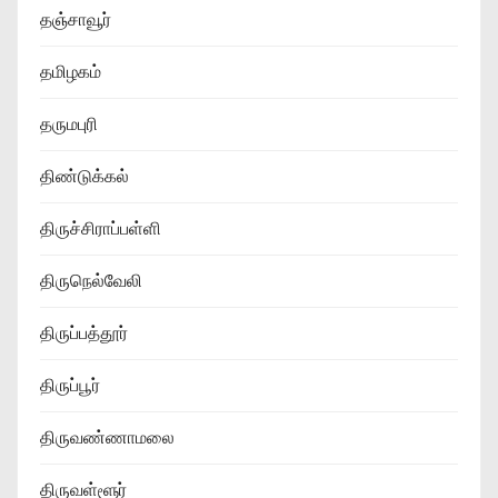
தஞ்சாவூர்
தமிழகம்
தருமபுரி
திண்டுக்கல்
திருச்சிராப்பள்ளி
திருநெல்வேலி
திருப்பத்தூர்
திருப்பூர்
திருவண்ணாமலை
திருவள்ளூர்