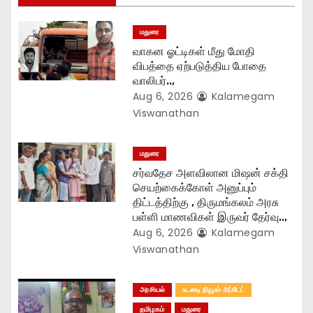
t
மதுரை
i
வாகன ஓட்டிகள் மீது மோதி
o
விபத்தை ஏற்படுத்திய போதை
வாலிபர்..,
n
Aug 6, 2026
Kalamegam
Viswanathan
மதுரை
சர்வதேச அளவிலான மிஷன் சக்தி
செயற்கைக்கோள் அனுப்பும்
திட்டத்திற்கு , திருமங்கலம் அரசு
பள்ளி மாணவிகள் இருவர் தேர்வு..,
Aug 6, 2026
Kalamegam
Viswanathan
அரசியல்
உடனடி நியூஸ் அப்டேட்
தமிழகம்
மதுரை