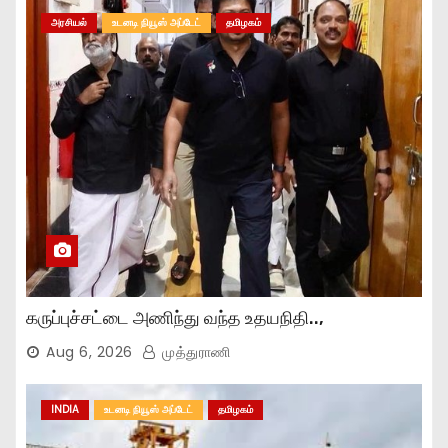
அரசியல்
உடனடி நியூஸ் அப்டேட்
தமிழகம்
கருப்புச்சட்டை அணிந்து வந்த உதயநிதி..,
Aug 6, 2026
முத்துராணி
INDIA
உடனடி நியூஸ் அப்டேட்
தமிழகம்