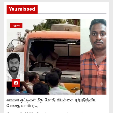
You missed
மதுரை
வாகன ஓட்டிகள் மீது மோதி விபத்தை ஏற்படுத்திய
போதை வாலிபர்..,