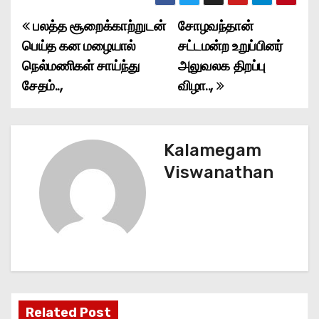
பலத்த சூறைக்காற்றுடன்
சோழவந்தான்
P
பெய்த கன மழையால்
சட்டமன்ற உறுப்பினர்
o
நெல்மணிகள் சாய்ந்து
அலுவலக திறப்பு
சேதம்..,
விழா..,
s
t
n
Kalamegam
Viswanathan
a
v
i
g
a
Related Post