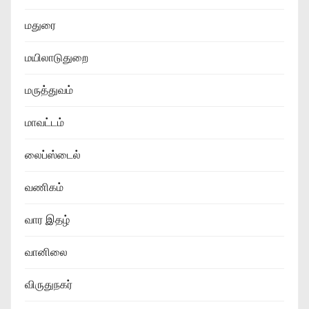
மதுரை
மயிலாடுதுறை
மருத்துவம்
மாவட்டம்
லைப்ஸ்டைல்
வணிகம்
வார இதழ்
வானிலை
விருதுநகர்