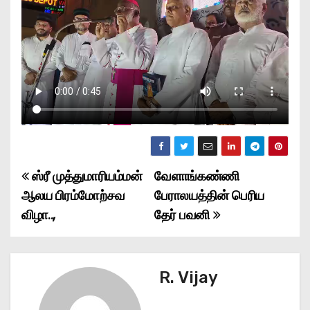
ஸ்ரீ முத்துமாரியம்மன்
வேளாங்கண்ணி
P
ஆலய பிரம்மோற்சவ
பேராலயத்தின் பெரிய
o
விழா..,
தேர் பவனி
s
t
R. Vijay
n