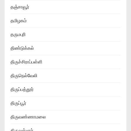
தஞ்சாவூர்
தமிழகம்
தருமபுரி
திண்டுக்கல்
திருச்சிராப்பள்ளி
திருநெல்வேலி
திருப்பத்தூர்
திருப்பூர்
திருவண்ணாமலை
திருவள்ளூர்