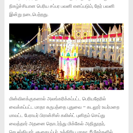
நிகழ்ச்சியான பெரிய சப்பர பவனி எனப்படும், தேர் பவனி
இன்று நடைபெற்றது.
மின்விளக்குகளால் அலங்கரிக்கப்பட்ட பெரியதேரில்
வைக்கப்பட்ட மாதா சுருபத்தை புதுவை – கடலூர் உயர்மறை
மாவட்ட பேராயர் பிரான்சிஸ் கலிஸ்ட் புனிதம் செய்து
வைத்தார் அதனை தொடர்ந்து மிக்கேல் அதிதூதர்,
செபஸ்தியார், சூசையப்பர், உத்திரிய மாதா, 6 தேர்களில்