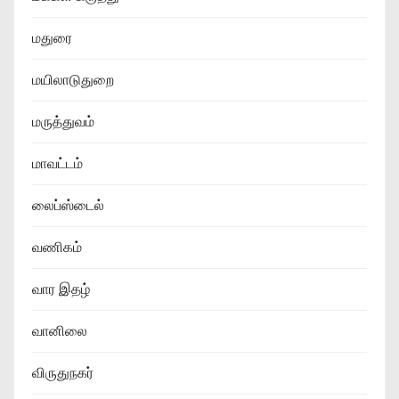
மதுரை
மயிலாடுதுறை
மருத்துவம்
மாவட்டம்
லைப்ஸ்டைல்
வணிகம்
வார இதழ்
வானிலை
விருதுநகர்