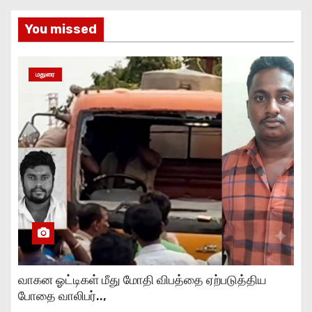
You missed
மதுரை
வாகன ஓட்டிகள் மீது மோதி விபத்தை ஏற்படுத்திய
போதை வாலிபர்..,