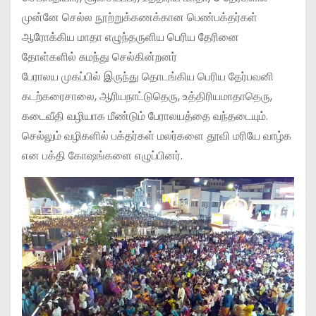
முன்னே செல்ல நூற்றுக்கணக்கான பெண்பக்தர்கள்
ஆரோக்கிய மாதா எழுந்தருளிய பெரிய தேரினை
தோள்களில் சுமந்து செல்கின்றனர்
பேராலய முகப்பில் இருந்து தொடங்கிய பெரிய தேர்பவனி
கடற்கரைசாலை, ஆரியநாட்டுதெரு, உத்திரியமாதாதெரு,
கடைவீதி வழியாக மீண்டும் பேராலயத்தை வந்தடையும்.
செல்லும் வழிகளில் பக்தர்கள் மலர்களை தூவி மரியே வாழ்க
என பக்தி கோஷங்களை எழுப்பினர்.