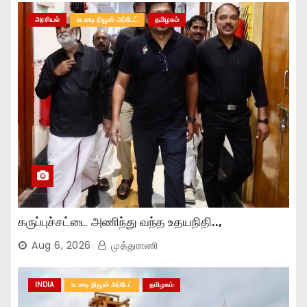
அரசியல்
உடனடி நியூஸ் அப்டேட்
தமிழகம்
கருப்புச்சட்டை அணிந்து வந்த உதயநிதி..,
Aug 6, 2026
முத்துராணி
INDIA
உடனடி நியூஸ் அப்டேட்
தமிழகம்