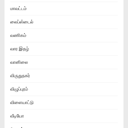
மாவட்டம்
லைப்ஸ்டைல்
வணிகம்
வார இதழ்
வானிலை
விருதுநகர்
விழுப்புரம்
விளையாட்டு
வீடியோ