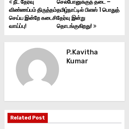
நீட் தேர்வு
செல்போனுக்குத் தடை –
P
விண்ணப்பம் திருத்தம்
தமிழ்நாட்டில் பிளஸ் 1 பொதுத்
o
செய்ய இன்றே கடைசி
தேர்வு இன்று
வாய்ப்பு!
தொடங்குகிறது!
s
t
n
P.Kavitha
Kumar
a
v
i
g
a
Related Post
t