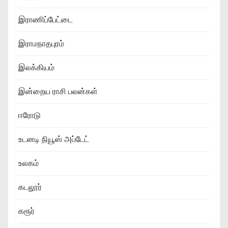
இராணிப்பேட்டை
இராமநாதபுரம்
இலக்கியம்
இன்றைய ராசி பலன்கள்
ஈரோடு
உடனடி நியூஸ் அப்டேட்
உலகம்
கடலூர்
கரூர்