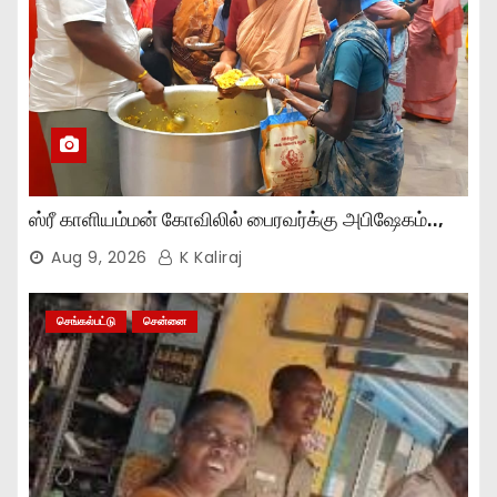
ஸ்ரீ காளியம்மன் கோவிலில் பைரவர்க்கு அபிஷேகம்..,
Aug 9, 2026
K Kaliraj
செங்கல்பட்டு
சென்னை