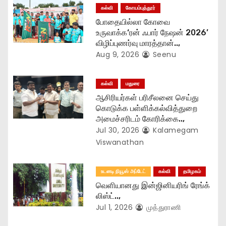
கல்வி
கோயம்புத்தூர்
i
போதையில்லா கோவை
o
உருவாக்க‘ரன் ஃபார் நேஷன் 2026’
விழிப்புணர்வு மாரத்தான்..,
n
Aug 9, 2026
Seenu
கல்வி
மதுரை
ஆசிரியர்கள் பரிசீலனை செய்து
கொடுக்க பள்ளிக்கல்வித்துறை
அமைச்சரிடம் கோரிக்கை..,
Jul 30, 2026
Kalamegam
Viswanathan
உடனடி நியூஸ் அப்டேட்
கல்வி
தமிழகம்
வெளியானது இன்ஜினியரிங் ரேங்க்
லிஸ்ட்..,
Jul 1, 2026
முத்துராணி