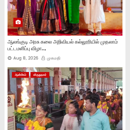
ஆலங்குடி அரசு கலை அறிவியல் கல்லூரியில் முதலாம்
பட்டமளிப்பு விழா..,
Aug 8, 2026
முகமதி
ஆன்மீகம்
விருதுநகர்