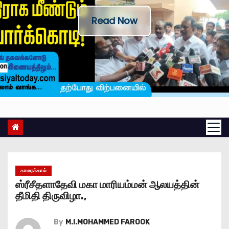
Read Now
காரைக்கால்
ஸ்ரீசீதளாதேவி மகா மாரியம்மன் ஆலயத்தின்
தீமிதி திருவிழா.,
By
M.I.MOHAMMED FAROOK