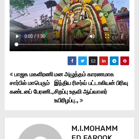
பாஜக மகளிரணி
மன அழுத்தம் காரணமாக
P
சார்பில் மாபெரும்
இந்திய ரிசர்வ் பட்டாலியன் பிரிவு
o
கண்டனப் பேரணி..,
சிறப்பு உதவி ஆய்வாளர்
உயிரிழப்பு..,
s
t
n
M.I.MOHAMM
ED FAROOK