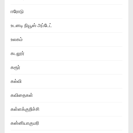
ஈரோடு
உடனடி நியூஸ் அப்டேட்
உலகம்
கடலூர்
கரூர்
கல்வி
கவிதைகள்
கள்ளக்குறிச்சி
கன்னியாகுமரி