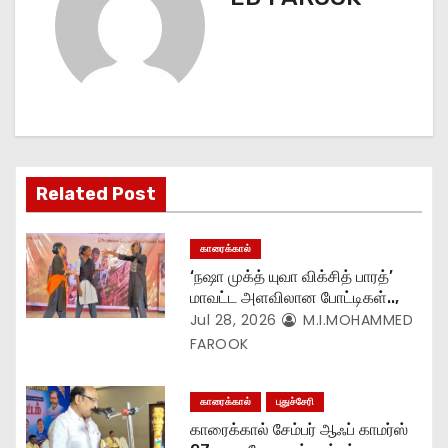
a
v
i
g
a
Related Post
t
காரைக்கால்
i
‘நஷா முக்த் யுவா விக்சித் பாரத்’
o
மாவட்ட அளவிலான போட்டிகள்..,
Jul 28, 2026
M.I.MOHAMMED
n
FAROOK
காரைக்கால்
புதுச்சேரி
காரைக்கால் சேம்பர் ஆஃப் காமர்ஸ்