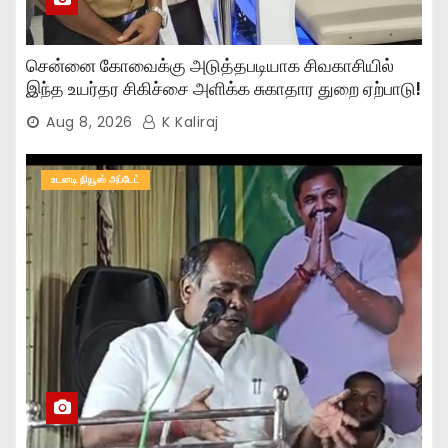
சென்னை கோவைக்கு அடுத்தபடியாக சிவகாசியில்
இந்த உயர்தர சிகிச்சை அளிக்க சுகாதார துறை ஏற்பாடு!
Aug 8, 2026
K Kaliraj
உடனடி நியூஸ் அப்டேட்