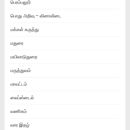
பெரம்பலூர்
பொது அறிவு – வினாவிடை
மக்கள் கருத்து
மதுரை
மயிலாடுதுறை
மருத்துவம்
மாவட்டம்
லைப்ஸ்டைல்
வணிகம்
வார இதழ்