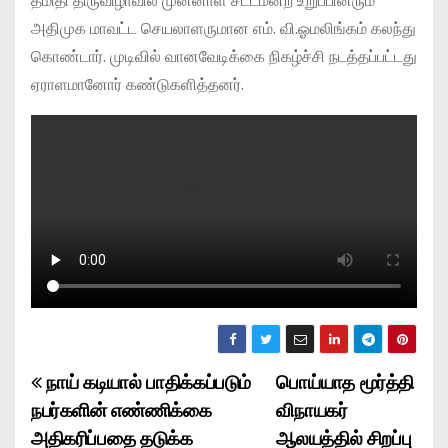
தீமிதி திருவிழாவில் முன்னாள் சட்டமன்ற உறுப்பினரும்
அதிமுக மாவட்ட செயலாளருமான எம். வி.ஓமலிங்கம் கலந்து
கொண்டார். முடிவில் வானவேடிக்கை நிகழ்ச்சி நடத்தப்பட்டது
ஏராளமானோர் கண்டுகளித்தனர்.
நாய் கடியால் பாதிக்கப்படும்
பொய்யாத மூர்த்தி
P
நபர்களின் எண்ணிக்கை
விநாயகர்
o
அதிகரிப்பதை தடுக்க
ஆலயத்தில் சிறப்பு