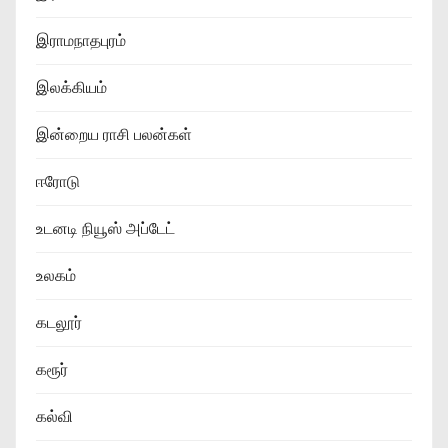
இராமநாதபுரம்
இலக்கியம்
இன்றைய ராசி பலன்கள்
ஈரோடு
உடனடி நியூஸ் அப்டேட்
உலகம்
கடலூர்
கரூர்
கல்வி