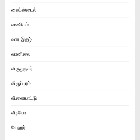
லைப்ஸ்டைல்
வணிகம்
வார இதழ்
வானிலை
விருதுநகர்
விழுப்புரம்
விளையாட்டு
வீடியோ
வேலூர்