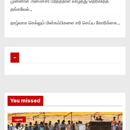
முன்னாள் அமைச்சர் பிறந்தநாள் வாழ்த்து தெரிவித்த
தங்கவேல்..,
தாழ்வாக செல்லும் மின்கம்பிகளை சரி செய்ய கோரிக்கை..,
–
You missed
மதுரை