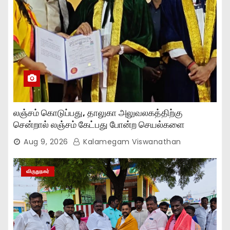
லஞ்சம் கொடுப்பது, தாலுகா அலுவலகத்திற்கு
சென்றால் லஞ்சம் கேட்பது போன்ற செயல்களை
நிறுத்தியுள்ளோம்..,
Aug 9, 2026
Kalamegam Viswanathan
விருதுநகர்