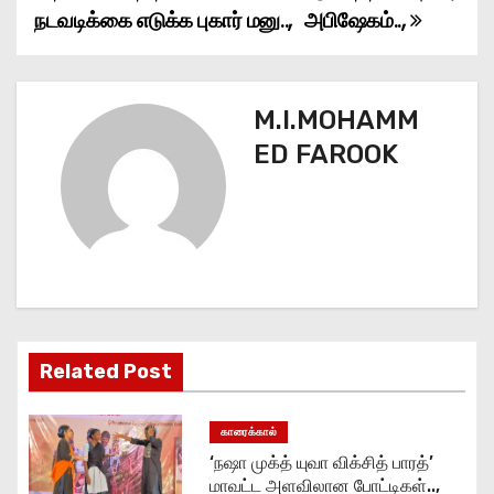
நடவடிக்கை எடுக்க புகார் மனு..,
அபிஷேகம்..,
s
t
n
M.I.MOHAMM
ED FAROOK
a
v
i
g
a
Related Post
t
காரைக்கால்
i
‘நஷா முக்த் யுவா விக்சித் பாரத்’
o
மாவட்ட அளவிலான போட்டிகள்..,