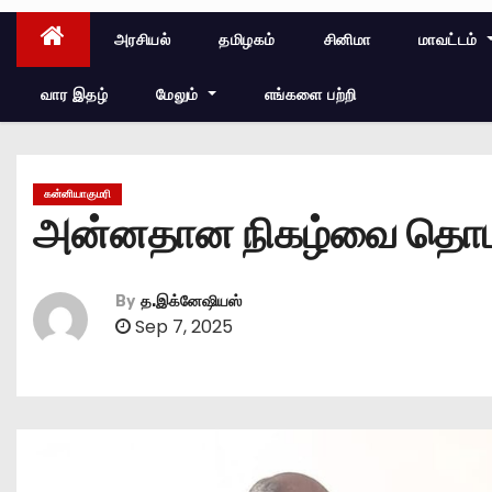
அரசியல்
தமிழகம்
சினிமா
மாவட்டம்
வார இதழ்
மேலும்
எங்களை பற்றி
கன்னியாகுமரி
அன்னதான நிகழ்வை தொடங்க
By
த.இக்னேஷியஸ்
Sep 7, 2025