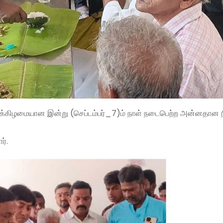
றுக்கிழமையான இன்று (செப்டம்பர்_7)ம் நாள் நடைபெற்ற அன்னதான 
ர்.