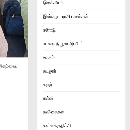
இலக்கியம்
இன்றைய ராசி பலன்கள்
ஈரோடு
உடனடி நியூஸ் அப்டேட்
உலகம்
நிகழ்வை,
கடலூர்
கரூர்
கல்வி
கவிதைகள்
கள்ளக்குறிச்சி