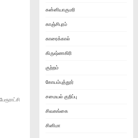
கன்னியாகுமரி
காஞ்சிபுரம்
காரைக்கால்
கிருஷ்ணகிரி
குற்றம்
கோயம்புத்தூர்
சமையல் குறிப்பு
ேரூராட்சி
சிவகங்கை
சினிமா