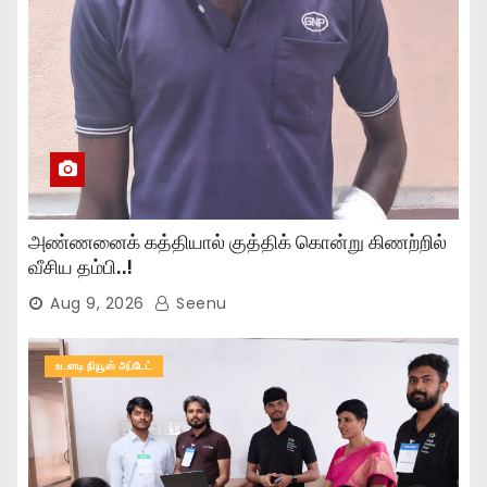
அண்ணனைக் கத்தியால் குத்திக் கொன்று கிணற்றில்
வீசிய தம்பி..!
Aug 9, 2026
Seenu
உடனடி நியூஸ் அப்டேட்