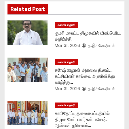
i
Related Post
g
கன்னியாகுமரி
a
குமரி மாவட்ட திமுகவில் மிகப்பெரிய
t
அதிர்ச்சி
Mar 31, 2026
த.இக்னேஷியஸ்
i
o
கன்னியாகுமரி
சுரேஷ் ராஜான் அகவை தினம்..,
n
கட்சியினர் சால்வை அணிவித்து
வாழ்த்து…
Mar 31, 2026
த.இக்னேஷியஸ்
கன்னியாகுமரி
சாமிதோப்பு தலைமைப்பதியில்
திமுக வேட்பாளர்கள் மகேஷ்,
ஆஸ்டின் தரிசனம்…