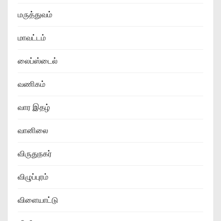
மருத்துவம்
மாவட்டம்
லைப்ஸ்டைல்
வணிகம்
வார இதழ்
வானிலை
விருதுநகர்
விழுப்புரம்
விளையாட்டு