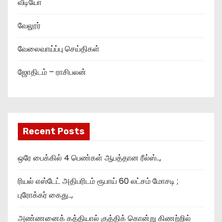
வீடியோ
வேலூர்
வேலைவாய்ப்பு செய்திகள்
ஜோதிடம் – ராசிபலன்
Recent Posts
ஒரே பைக்கில் 4 பெண்கள் ஆபத்தான ரீல்ஸ்..,
ரியல் எஸ்டேட் அதிபரிடம் ரூபாய் 60 லட்சம் மோசடி ;
புரோக்கர் கைது..,
அண்ணனைக் கத்தியால் குத்திக் கொன்று கிணற்றில்