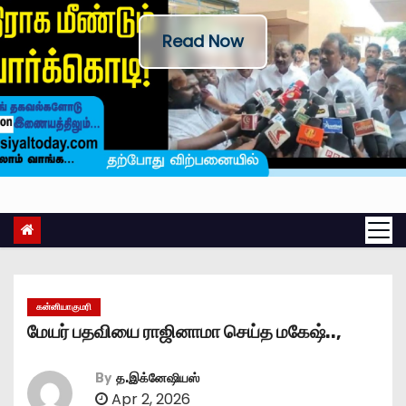
Read Now
கன்னியாகுமரி
மேயர் பதவியை ராஜினாமா செய்த மகேஷ்..,
By
த.இக்னேஷியஸ்
Apr 2, 2026