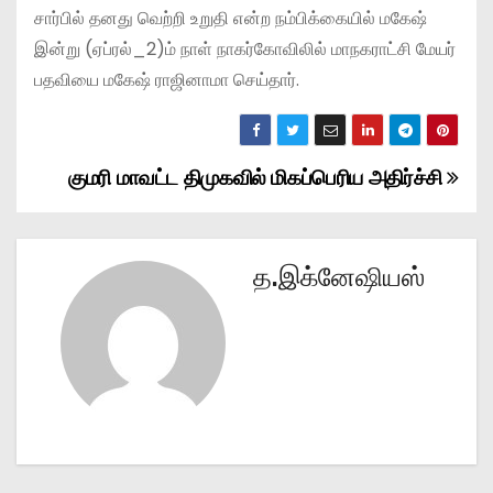
சார்பில் தனது வெற்றி உறுதி என்ற நம்பிக்கையில் மகேஷ்
இன்று (ஏப்ரல்_2)ம் நாள் நாகர்கோவிலில் மாநகராட்சி மேயர்
பதவியை மகேஷ் ராஜினாமா செய்தார்.
குமரி மாவட்ட திமுகவில் மிகப்பெரிய அதிர்ச்சி
P
o
s
த.இக்னேஷியஸ்
t
n
a
v