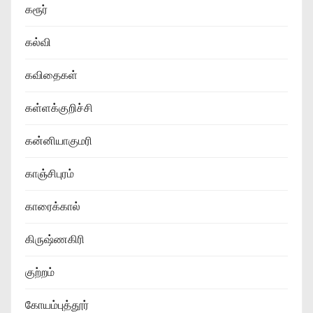
கரூர்
கல்வி
கவிதைகள்
கள்ளக்குறிச்சி
கன்னியாகுமரி
காஞ்சிபுரம்
காரைக்கால்
கிருஷ்ணகிரி
குற்றம்
கோயம்புத்தூர்