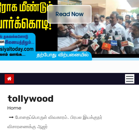
Read Now
tollywood
Home
போதைப்பொருள் விவகாரம்.. பிரபல இயக்குநர்
விசாரணைக்கு ஆஜர்