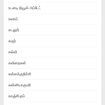
உடனடி நியூஸ் அப்டேட்
உலகம்
கடலூர்
கரூர்
கல்வி
கவிதைகள்
கள்ளக்குறிச்சி
கன்னியாகுமரி
காஞ்சிபுரம்