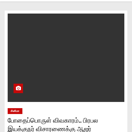
சினிமா
போதைப்பொருள் விவகாரம்.. பிரபல
இயக்குநர் விசாரணைக்கு ஆஜர்