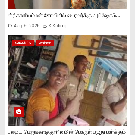
ஸ்ரீ காளியம்மன் கோவிலில் பைரவர்க்கு அபிஷேகம்..,
Aug 9, 2026
K Kaliraj
செங்கல்பட்டு
சென்னை
பழைய பெருங்களத்தூரில் மின் பொருள் பழுது பார்க்கும்