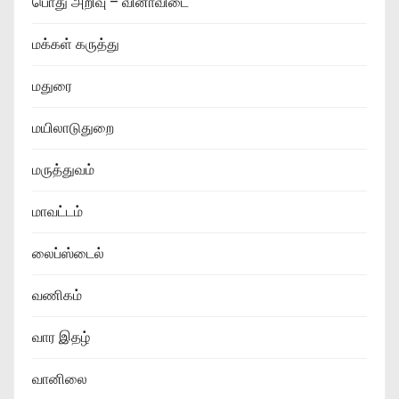
பொது அறிவு – வினாவிடை
மக்கள் கருத்து
மதுரை
மயிலாடுதுறை
மருத்துவம்
மாவட்டம்
லைப்ஸ்டைல்
வணிகம்
வார இதழ்
வானிலை