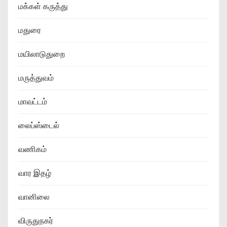
மக்கள் கருத்து
மதுரை
மயிலாடுதுறை
மருத்துவம்
மாவட்டம்
லைப்ஸ்டைல்
வணிகம்
வார இதழ்
வானிலை
விருதுநகர்