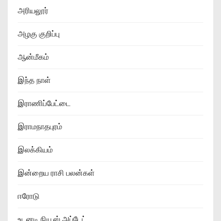
அரியலூர்
அழகு குறிப்பு
ஆன்மீகம்
இந்த நாள்
இராணிப்பேட்டை
இராமநாதபுரம்
இலக்கியம்
இன்றைய ராசி பலன்கள்
ஈரோடு
உடனடி நியூஸ் அப்டேட்