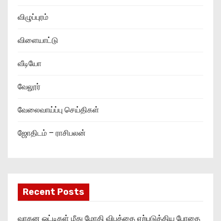
விழுப்புரம்
விளையாட்டு
வீடியோ
வேலூர்
வேலைவாய்ப்பு செய்திகள்
ஜோதிடம் – ராசிபலன்
Recent Posts
வாகன ஓட்டிகள் மீது மோதி விபத்தை ஏற்படுத்திய போதை