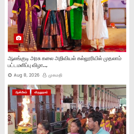
ஆலங்குடி அரசு கலை அறிவியல் கல்லூரியில் முதலாம்
பட்டமளிப்பு விழா..,
Aug 8, 2026
முகமதி
ஆன்மீகம்
விருதுநகர்