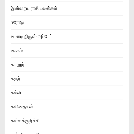
இன்றைய ராசி பலன்கள்
ஈரோடு
உடனடி நியூஸ் அப்டேட்
உலகம்
கடலூர்
கரூர்
கல்வி
கவிதைகள்
கள்ளக்குறிச்சி