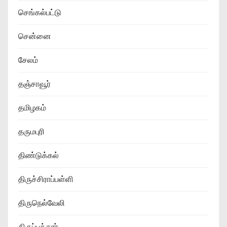
செங்கல்பட்டு
சென்னை
சேலம்
தஞ்சாவூர்
தமிழகம்
தருமபுரி
திண்டுக்கல்
திருச்சிராப்பள்ளி
திருநெல்வேலி
திருப்பத்தூர்