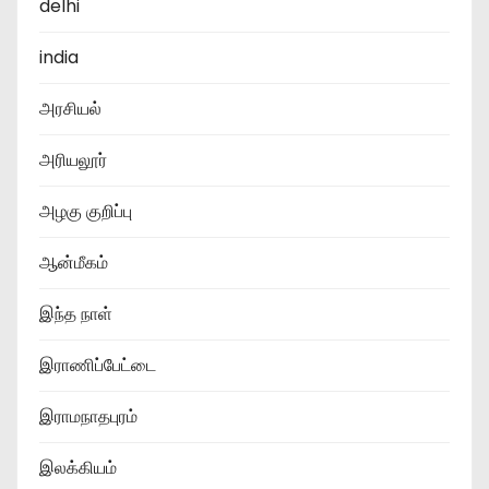
delhi
india
அரசியல்
அரியலூர்
அழகு குறிப்பு
ஆன்மீகம்
இந்த நாள்
இராணிப்பேட்டை
இராமநாதபுரம்
இலக்கியம்