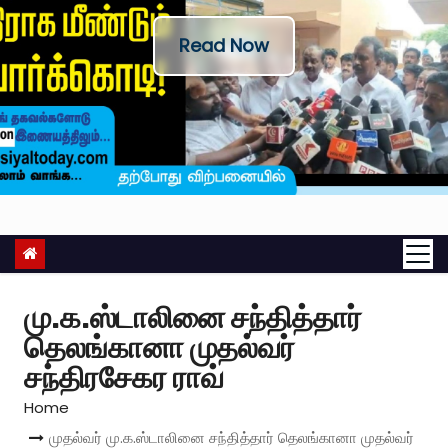
Read Now
மு.க.ஸ்டாலினை சந்தித்தார்
தெலங்கானா முதல்வர்
சந்திரசேகர ராவ்
Home
முதல்வர் மு.க.ஸ்டாலினை சந்தித்தார் தெலங்கானா முதல்வர்