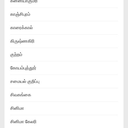
கன்னியாகுமரி
காஞ்சிபுரம்
காரைக்கால்
கிருஷ்ணகிரி
குற்றம்
கோயம்புத்தூர்
சமையல் குறிப்பு
சிவகங்கை
சினிமா
சினிமா கேலரி