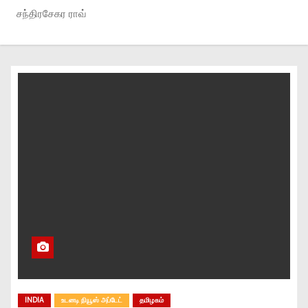
சந்திரசேகர ராவ்
INDIA
உடனடி நியூஸ் அப்டேட்
தமிழகம்