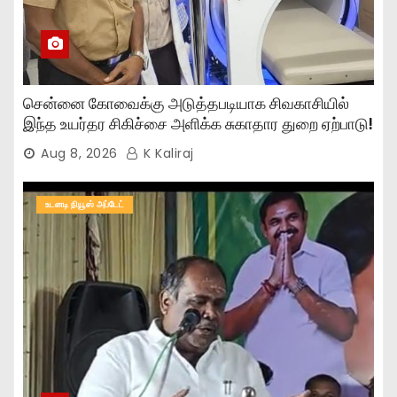
சென்னை கோவைக்கு அடுத்தபடியாக சிவகாசியில்
இந்த உயர்தர சிகிச்சை அளிக்க சுகாதார துறை ஏற்பாடு!
Aug 8, 2026
K Kaliraj
உடனடி நியூஸ் அப்டேட்