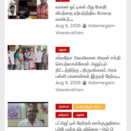
வாகன ஓட்டிகள் மீது மோதி
n
விபத்தை ஏற்படுத்திய போதை
வாலிபர்..,
Aug 6, 2026
Kalamegam
Viswanathan
மதுரை
சர்வதேச அளவிலான மிஷன் சக்தி
செயற்கைக்கோள் அனுப்பும்
திட்டத்திற்கு , திருமங்கலம் அரசு
பள்ளி மாணவிகள் இருவர் தேர்வு..,
Aug 6, 2026
Kalamegam
Viswanathan
அரசியல்
உடனடி நியூஸ் அப்டேட்
தமிழகம்
மதுரை
பட்ஜெட்டில் தேர்தல் வாக்குறுதியை
பற்றி மூச்சு விடவில்லை -ஆர் பி