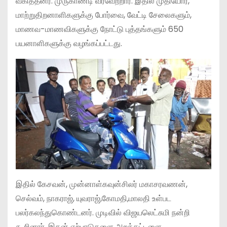
வகித்தனர். முருகாண்டி வரவேற்றார். இதில் முதியோர்,
மாற்றுதிறனாளிகளுக்கு போர்வை, வேட்டி சேலைகளும்,
மாணவ-மாணவிகளுக்கு நோட்டு புத்தங்களும் 650
பயனாளிகளுக்கு வழங்கப்பட்டது.
இதில் கேசவன், முன்னாள்கவுன்சிலர் மகாசரவணன்,
செல்வம், நாகராஜ், யுவராஜ்,கோமதி,மாலதி உள்பட
பலர்கலந்துகொண்டனர். முடிவில் விஜயலெட்சுமி நன்றி
கூறினார். இதன் ஏற்பாடுகளை அறக்கட்டளை