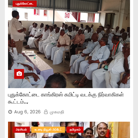
புதுக்கோட்டை
புதுக்கோட்டை காங்கிரஸ் கமிட்டி வடக்கு நிர்வாகிகள்
கூட்டம்..,
Aug 6, 2026
முகமதி
அரசியல்
உடனடி நியூஸ் அப்டேட்
தமிழகம்