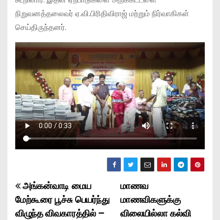
நிறுவனத்தலைவர் ஏ.வி.பிரிதிவிராஜ் மற்றும் நிர்வாகிகள்
செய்திருந்தனர்.
அங்கன்வாடி மைய
மாணவ
P
மேற்கூரை பூச்சு பெயர்ந்து
மாணவிகளுக்கு
o
விழுந்த விவகாரத்தில் –
விலையில்லா கல்வி