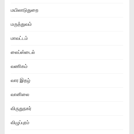
மயிலாடுதுறை
மருத்துவம்
மாவட்டம்
லைப்ஸ்டைல்
வணிகம்
வார இதழ்
வானிலை
விருதுநகர்
விழுப்புரம்