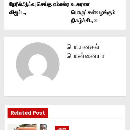
நேரில்ஆய்வு செய்த எம்எல்ஏ
உபகரண
s
விஜய் ..,
பொருட்கள்வழங்கும்
t
நிகழ்ச்சி..,
n
a
பொ.பனகல்
v
பொன்னையா
i
g
a
t
Related Post
i
o
மதுரை