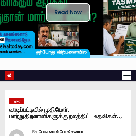
Read Now
மதுரை
வாடிப்பட்டியில் முதியோர்,
மாற்றுதிறனாளிகளுக்கு நலத்திட்ட உதவிகள்..,
By
பொ.பனகல் பொன்னையா