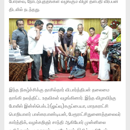
போர்வை, நோட்டுபுத்தங்கள் வழங்கும் விழா தளபதி வீரப்பன்
திடலில் நடந்தது.
இந்த நிகழ்ச்சிக்கு தாசில்தார் வி.பார்த்திபன் தலைமை
தாங்கி நலத்திட்ட உதவிகள் வழங்கினார். இந்த விழாவிற்கு
போலீஸ் இன்ஸ்பெக்டர்(ஓய்வு)கருப்பையா, மாநகராட்சி
பொறியாளர் பாஸ்கரபாண்டியன், பேரூராட்சிதுணைத்தலைவர்
கார்த்திக், வழக்கறிஞர் சாந்தி ஆகியோர் முன்னிலை