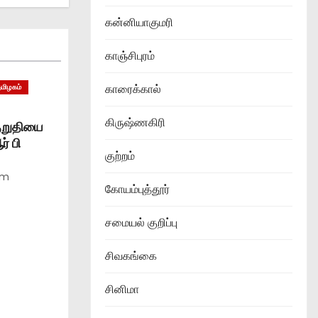
கன்னியாகுமரி
காஞ்சிபுரம்
காரைக்கால்
தமிழகம்
கிருஷ்ணகிரி
குறுதியை
் பி
குற்றம்
am
கோயம்புத்தூர்
சமையல் குறிப்பு
சிவகங்கை
சினிமா