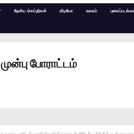
தேசிய செய்திகள்
வீடியோ
உலகம்
புகைப்படங்க
ுன்பு போராட்டம்