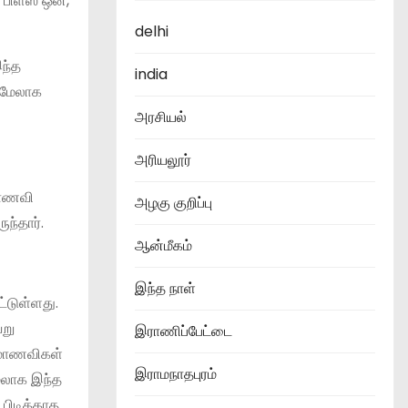
 பிளஸ் ஒன்,
delhi
இந்த
india
் மேலாக
அரசியல்
அரியலூர்
 மாணவி
அழகு குறிப்பு
ந்தார்.
ஆன்மீகம்
இந்த நாள்
ட்டுள்ளது.
வறு
இராணிப்பேட்டை
, மாணவிகள்
இராமநாதபுரம்
மேலாக இந்த
பிடிக்காத