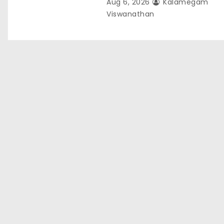
Aug 6, 2026
Kalamegam
Viswanathan