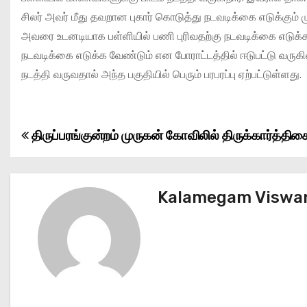
சிலர் அவர் மீது தவறான புகார் கொடுத்து நடவடிக்கை எடுக்கும் மு
அவரை உடனடியாக பள்ளியில் பணி புரிவதற்கு நடவடிக்கை எடுக்க 
நடவடிக்கை எடுக்க வேண்டும் என போராட்டத்தில் ஈடுபட்டு வருகின
நடத்தி வருவதால் அந்த பகுதியில் பெரும் பரபரப்பு ஏற்பட்டுள்ளது.
திருப்பரங்குன்றம் முருகன் கோவிலில் திருக்கார்த்தி
P
o
s
Kalamegam Viswa
t
n
a