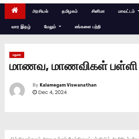
அரசியல்
தமிழகம்
சினிமா
மாவட்டம்
வார இதழ்
மேலும்
எங்களை பற்றி
மதுரை
மாணவ, மாணவிகள் பள்ளி ம
By
Kalamegam Viswanathan
Dec 4, 2024