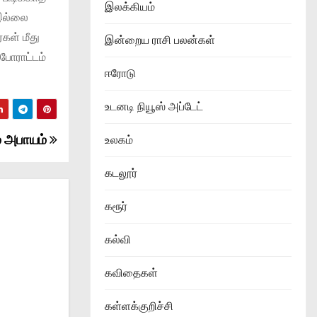
இலக்கியம்
 இல்லை
கள் மீது
இன்றைய ராசி பலன்கள்
 போராட்டம்
ஈரோடு
உடனடி நியூஸ் அப்டேட்
ம் அபாயம்
உலகம்
கடலூர்
கரூர்
கல்வி
கவிதைகள்
கள்ளக்குறிச்சி