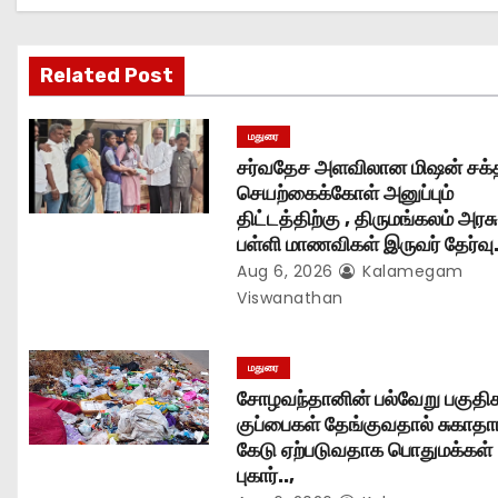
v
i
Related Post
g
மதுரை
a
சர்வதேச அளவிலான மிஷன் சக்
t
செயற்கைக்கோள் அனுப்பும்
திட்டத்திற்கு , திருமங்கலம் அரசு
i
பள்ளி மாணவிகள் இருவர் தேர்வு.
Aug 6, 2026
Kalamegam
o
Viswanathan
n
மதுரை
சோழவந்தானின் பல்வேறு பகுதிக
குப்பைகள் தேங்குவதால் சுகாதா
கேடு ஏற்படுவதாக பொதுமக்கள்
புகார்..,