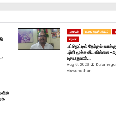
அரசியல்
உடனடி நியூஸ் அப்டேட்
தி
மதுரை
பட்ஜெட்டில் தேர்தல் வாக்
பற்றி மூச்சு விடவில்லை -ஆர
.,
உதயகுமார்..,
Aug 6, 2026
Kalameg
Viswanathan
ளில்
ரக்