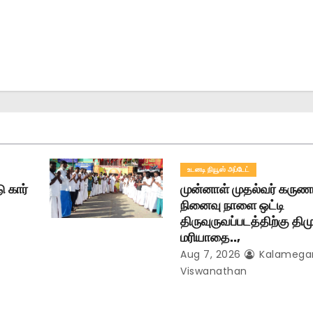
உடனடி நியூஸ் அப்டேட்
ு கார்
முன்னாள் முதல்வர் கருண
நினைவு நாளை ஒட்டி
திருவுருவப்படத்திற்கு தி
மரியாதை..,
Aug 7, 2026
Kalameg
Viswanathan