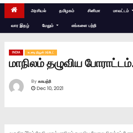
அரசியல்
தமிழகம்
சினிமா
மாவட்டம்
வார இதழ்
மேலும்
எங்களை பற்றி
INDIA
உடனடி நியூஸ் அப்டேட்
மாநிலம் தழுவிய போராட்டம்
By
காயத்ரி
Dec 10, 2021