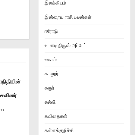
இலக்கியம்
இன்றைய ராசி பலன்கள்
ஈரோடு
உடனடி நியூஸ் அப்டேட்
உலகம்
கடலூர்
ாநிதியின்
கரூர்
முகவினர்
கல்வி
am
கவிதைகள்
கள்ளக்குறிச்சி