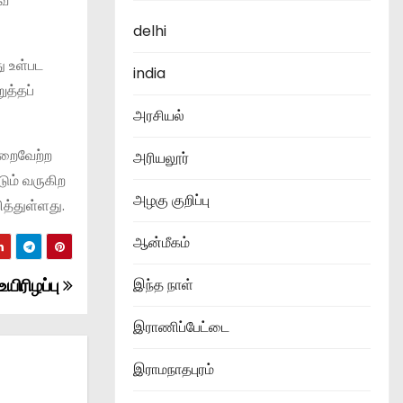
வை
delhi
ு உள்பட
india
ுத்தப்
அரசியல்
ிறைவேற்ற
அரியலூர்
ும் வருகிற
அழகு குறிப்பு
த்துள்ளது.
ஆன்மீகம்
யிரிழப்பு
இந்த நாள்
இராணிப்பேட்டை
இராமநாதபுரம்