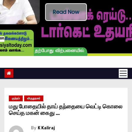
Read Now
குற்றம்
விருதுநகர்
மது போதையில் தாய் தந்தையை வெட்டி கொலை
செய்த மகன் கைது …
By
K Kaliraj