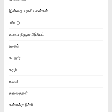
இன்றைய ராசி பலன்கள்
ஈரோடு
உடனடி நியூஸ் அப்டேட்
உலகம்
கடலூர்
கரூர்
கல்வி
கவிதைகள்
கள்ளக்குறிச்சி