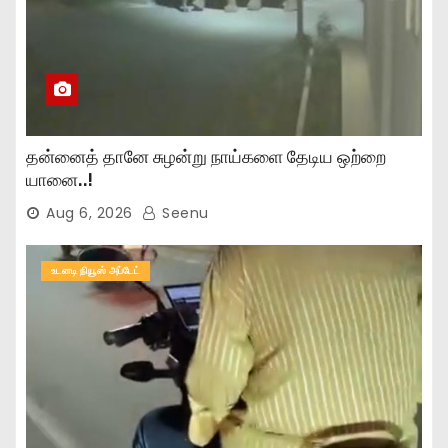
தன்னைத் தானே சுழன்று நாய்களை தேடிய ஒற்றை
யானை..!
Aug 6, 2026
Seenu
உடனடி நியூஸ் அப்டேட்