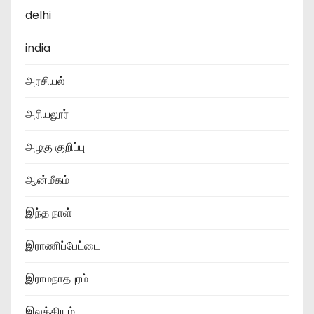
delhi
india
அரசியல்
அரியலூர்
அழகு குறிப்பு
ஆன்மீகம்
இந்த நாள்
இராணிப்பேட்டை
இராமநாதபுரம்
இலக்கியம்