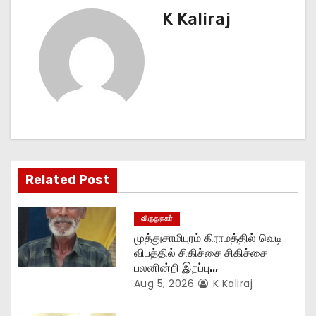
n
K Kaliraj
a
v
i
g
a
Related Post
t
விருதுநகர்
i
முத்துசாமிபுரம் கிராமத்தில் வெடி
o
விபத்தில் சிகிச்சை சிகிச்சை
பலனின்றி இறப்பு..,
n
Aug 5, 2026
K Kaliraj