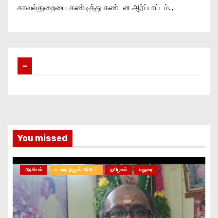
காவல்துறையை கண்டித்து கண்டன ஆர்ப்பாட்டம்..,
–
You missed
அரசியல்
உடனடி நியூஸ் அப்டேட்
தமிழகம்
மதுரை