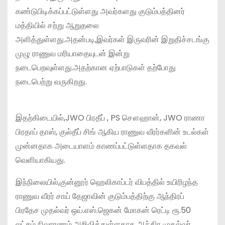
கண்டுபிடிக்கப்பட்டுள்ளது அவர்களது குடும்பத்தினர்
மத்தியில் சற்று ஆறுதலை
அளித்துள்ளது.அதன்படி,இவர்கள் இருவரின் இறுதிச்சடங்கு
முழு ராணுவ மரியாதையுடன் இன்று
நடைபெறவுள்ளது.அதற்கான ஏற்பாடுகள் தற்போது
நடைபெற்று வருகிறது.
இதற்கிடையில்,JWO பிரதீப் , PS சௌஹான், JWO ராணா
பிரதாப் தாஸ், குல்தீப் சிங் ஆகிய ராணுவ வீரர்களின் உடல்கள்
முன்னதாக அடையாளம் காணப்பட்டுள்ளதாக தகவல்
வெளியாகியது.
இந்நிலையில்,குன்னூர் ஹெலிகாப்டர் விபத்தில் உயிரிழந்த
ராணுவ வீரர் சாய் தேஜாவின் குடும்பத்திற்கு ஆந்திரப்
பிரதேச முதல்வர் ஒய்.எஸ்.ஜெகன் மோகன் ரெட்டி ரூ.50
லட்சம் நிவாரணம் அறிவித்துள்ளதாக ஆந்திர முதல்வர்