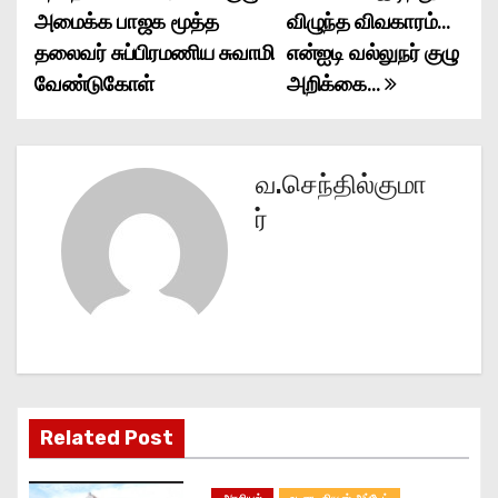
o
அமைக்க பாஜக மூத்த
விழுந்த விவகாரம்…
தலைவர் சுப்பிரமணிய சுவாமி
என்ஐடி வல்லுநர் குழு
s
வேண்டுகோள்
அறிக்கை…
t
n
வ.செந்தில்குமா
a
ர்
v
i
g
a
t
Related Post
i