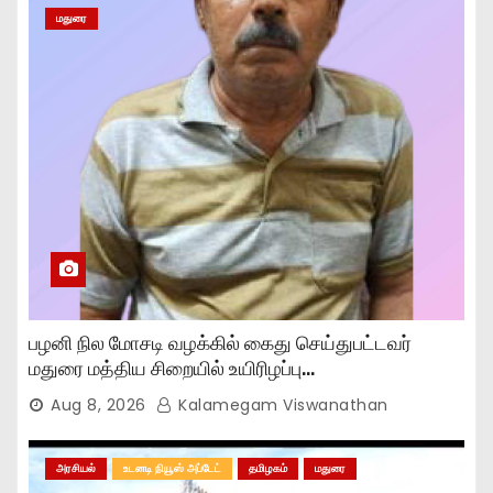
மதுரை
பழனி நில மோசடி வழக்கில் கைது செய்துபட்டவர்
மதுரை மத்திய சிறையில் உயிரிழப்பு…
Aug 8, 2026
Kalamegam Viswanathan
அரசியல்
உடனடி நியூஸ் அப்டேட்
தமிழகம்
மதுரை