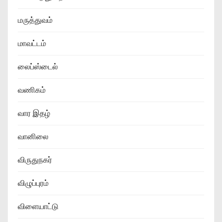
மருத்துவம்
மாவட்டம்
லைப்ஸ்டைல்
வணிகம்
வார இதழ்
வானிலை
விருதுநகர்
விழுப்புரம்
விளையாட்டு