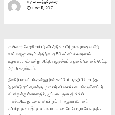
By
வ.செந்தில்குமார்
Dec 11, 2021
குன்னூர் ஹெலிகாப்டர் விபத்தில் உயிரிழந்த ராணுவ வீரர்
சாய் தேஜா குடும்பத்திற்கு ரூ.50 லட்சம் நிவாரணம்
வழங்கப்படும் என்று ஆந்திர முதல்வர் ஜெகன் மோகன் ரெட்டி
அறிவித்துள்ளார்.
நீலகிரி மாவட்டம்,குன்னூரின் காட்டேரி பகுதியில் கடந்த
இரண்டு நாட்களுக்கு முன்னர் விமானப்படை ஹெலிகாப்டர்
விபத்துக்குள்ளானதில், முப்படை தளபதி பிபின்
ராவத்,அவரது மனைவி மற்றும் 11 ராணுவ வீரர்கள்
உயிரிழந்தனர்.இந்த சம்பவம் நாட்டையே பெரும் சோகத்தில்