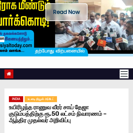
Read Now
INDIA
உடனடி நியூஸ் அப்டேட்
உயிரிழந்த ராணுவ வீரர் சாய் தேஜா
குடும்பத்திற்கு ரூ.50 லட்சம் நிவாரணம் –
ஆந்திர முதல்வர் அறிவிப்பு