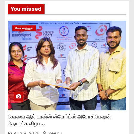
You missed
கோயம்புத்தூர்
கோவை ஆல் டான்ஸ் ஸ்போர்ட்ஸ் அசோசியேஷன்
தொடக்க விழா..,
Aug 8, 2026
Seenu