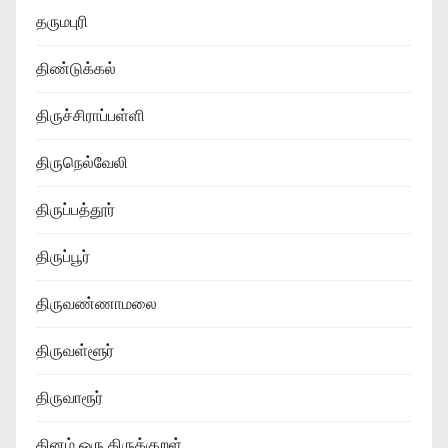
தருமபுரி
திண்டுக்கல்
திருச்சிராப்பள்ளி
திருநெல்வேலி
திருப்பத்தூர்
திருப்பூர்
திருவண்ணாமலை
திருவள்ளூர்
திருவாரூர்
தினம் ஒரு திருக்குறள்