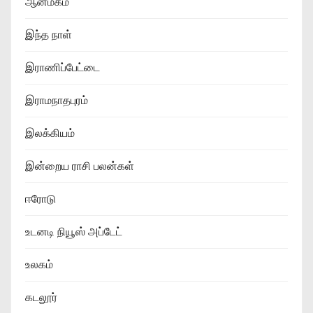
ஆன்மீகம்
இந்த நாள்
இராணிப்பேட்டை
இராமநாதபுரம்
இலக்கியம்
இன்றைய ராசி பலன்கள்
ஈரோடு
உடனடி நியூஸ் அப்டேட்
உலகம்
கடலூர்