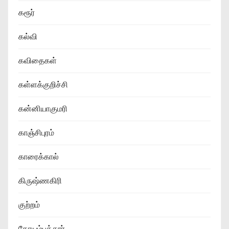
கரூர்
கல்வி
கவிதைகள்
கள்ளக்குறிச்சி
கன்னியாகுமரி
காஞ்சிபுரம்
காரைக்கால்
கிருஷ்ணகிரி
குற்றம்
கோயம்புத்தூர்