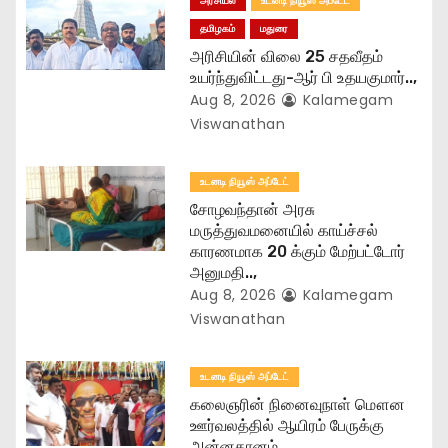
அரசியல்
உடனடி நியூஸ் அப்டேட்
o
தமிழகம்
மதுரை
அரிசியின் விலை 25 சதவீதம்
n
உயர்ந்துவிட்டது-ஆர் பி உதயகுமார்..,
Aug 8, 2026
Kalamegam
Viswanathan
உடனடி நியூஸ் அப்டேட்
சோழவந்தான் அரசு
மருத்துவமனையில் காய்ச்சல்
காரணமாக 20 க்கும் மேற்பட்டோர்
அனுமதி..,
Aug 8, 2026
Kalamegam
Viswanathan
உடனடி நியூஸ் அப்டேட்
கலைஞரின் நினைவுநாள் மௌன
ஊர்வலத்தில் ஆயிரம் பேருக்கு
அன்னதானம்..,