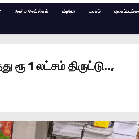
தேசிய செய்திகள்
வீடியோ
உலகம்
புகைப்படங்க
ரூ 1 லட்சம் திருட்டு..,