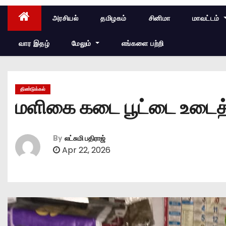
அரசியல்
தமிழகம்
சினிமா
மாவட்டம்
வார இதழ்
மேலும்
எங்களை பற்றி
திண்டுக்கல்
மளிகை கடை பூட்டை உடைத்து 
By
லட்சுமி பதிராஜ்
Apr 22, 2026