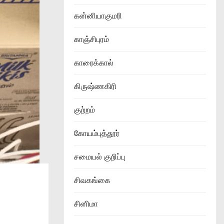
கன்னியாகுமரி
காஞ்சிபுரம்
காரைக்கால்
கிருஷ்ணகிரி
குற்றம்
கோயம்புத்தூர்
சமையல் குறிப்பு
சிவகங்கை
சினிமா