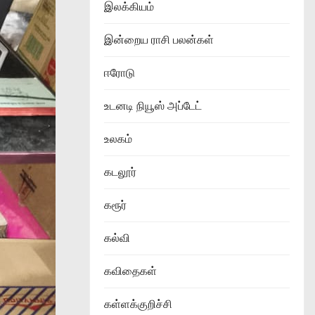
இலக்கியம்
இன்றைய ராசி பலன்கள்
ஈரோடு
உடனடி நியூஸ் அப்டேட்
உலகம்
கடலூர்
கரூர்
கல்வி
கவிதைகள்
கள்ளக்குறிச்சி